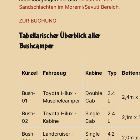
Sandschlachten im Moremi/Savuti Bereich
.
ZUR BUCHUNG
Tabellarischer Überblick aller
Bushcamper
Kürzel
Fahrzeug
Kabine
Typ
Bette
Bush-
Toyota Hilux -
Double
2.4
2,4m x 
01
Muschelcamper
Cab
L
Bush-
Toyota Hilux -
Single
2.4
2,1m x 
02
Kabine
Cab
L
Bush-
Landcruiser -
Single
4,2
2,0m x 