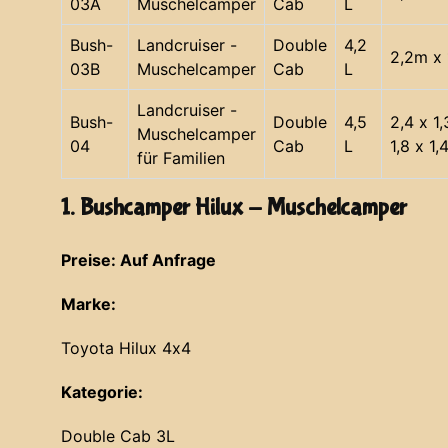
03A
Muschelcamper
Cab
L
Bush-
Landcruiser -
Double
4,2
2,2m x 
03B
Muschelcamper
Cab
L
Landcruiser -
Bush-
Double
4,5
2,4 x 1
Muschelcamper
04
Cab
L
1,8 x 1,
für Familien
1. Bushcamper Hilux - Muschelcamper
Preise: Auf Anfrage
Marke:
Toyota Hilux 4x4
Kategorie:
Double Cab 3L