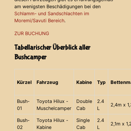
am wenigsten Beschädigungen bei den
Schlamm- und Sandschlachten im
Moremi/Savuti Bereich
.
ZUR BUCHUNG
Tabellarischer Überblick aller
Bushcamper
Kürzel
Fahrzeug
Kabine
Typ
Bettenm
Bush-
Toyota Hilux -
Double
2.4
2,4m x 1
01
Muschelcamper
Cab
L
Bush-
Toyota Hilux -
Single
2.4
2,1m x 1
02
Kabine
Cab
L