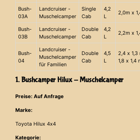
Bush-
Landcruiser -
Single
4,2
2,0m x 1
03A
Muschelcamper
Cab
L
Bush-
Landcruiser -
Double
4,2
2,2m x 1
03B
Muschelcamper
Cab
L
Landcruiser -
Bush-
Double
4,5
2,4 x 1,3
Muschelcamper
04
Cab
L
1,8 x 1,4
für Familien
1. Bushcamper Hilux - Muschelcamper
Preise: Auf Anfrage
Marke:
Toyota Hilux 4x4
Kategorie: