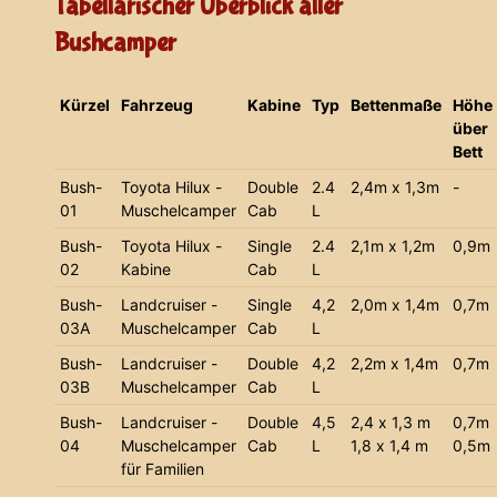
Tabellarischer Überblick aller
Bushcamper
Kürzel
Fahrzeug
Kabine
Typ
Bettenmaße
Höhe
über
Bett
Bush-
Toyota Hilux -
Double
2.4
2,4m x 1,3m
-
01
Muschelcamper
Cab
L
Bush-
Toyota Hilux -
Single
2.4
2,1m x 1,2m
0,9m
02
Kabine
Cab
L
Bush-
Landcruiser -
Single
4,2
2,0m x 1,4m
0,7m
03A
Muschelcamper
Cab
L
Bush-
Landcruiser -
Double
4,2
2,2m x 1,4m
0,7m
03B
Muschelcamper
Cab
L
Bush-
Landcruiser -
Double
4,5
2,4 x 1,3 m
0,7m
04
Muschelcamper
Cab
L
1,8 x 1,4 m
0,5m
für Familien