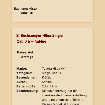
Buchungskürzel:
BUSH-01
2. Bushcamper Hilux Single
Cab 3 L - Kabine
Preise: Auf
Anfrage
Marke:
Toyota Hilux 4x4
Kategorie:
Single Cab 3L
Besonderheit:
Kräftig
Aufbau:
Kabine
Bettengröße:
2,1 x 1,2 m
Beschreibung:
Dieses Fahrzeug hat die
luxuriöseste Innenausstattung
und eine chemische Toilette.
Dieses Model ist für ganz