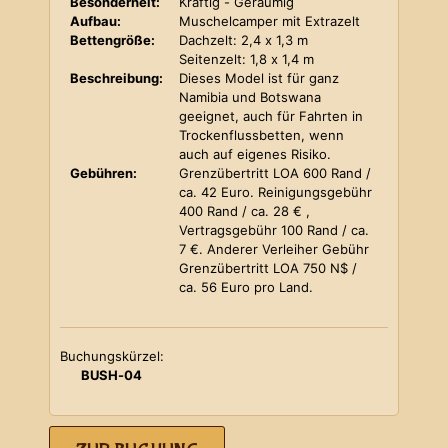
Besonderheit:
Kräftig - Geräumig
Aufbau:
Muschelcamper mit Extrazelt
Bettengröße:
Dachzelt: 2,4 x 1,3 m
Seitenzelt: 1,8 x 1,4 m
Beschreibung:
Dieses Model ist für ganz
Namibia und Botswana
geeignet, auch für Fahrten in
Trockenflussbetten, wenn
auch auf eigenes Risiko.
Gebühren:
Grenzübertritt LOA 600 Rand /
ca. 42 Euro. Reinigungsgebühr
400 Rand / ca. 28 € ,
Vertragsgebühr 100 Rand / ca.
7 €. Anderer Verleiher Gebühr
Grenzübertritt LOA 750 N$ /
ca. 56 Euro pro Land.
Buchungskürzel:
BUSH-04