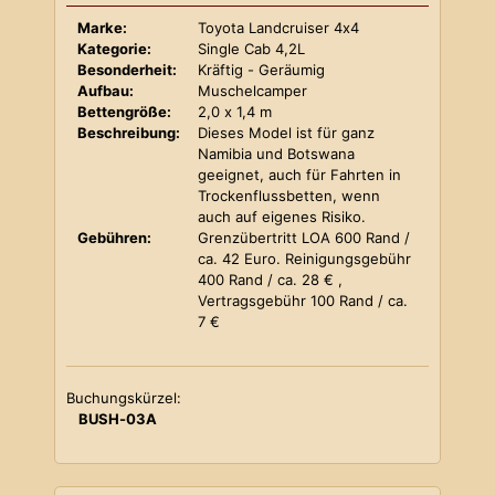
Marke:
Toyota Landcruiser 4x4
Kategorie:
Single Cab 4,2L
Besonderheit:
Kräftig - Geräumig
Aufbau:
Muschelcamper
Bettengröße:
2,0 x 1,4 m
Beschreibung:
Dieses Model ist für ganz
Namibia und Botswana
geeignet, auch für Fahrten in
Trockenflussbetten, wenn
auch auf eigenes Risiko.
Gebühren:
Grenzübertritt LOA 600 Rand /
ca. 42 Euro. Reinigungsgebühr
400 Rand / ca. 28 € ,
Vertragsgebühr 100 Rand / ca.
7 €
Buchungskürzel:
BUSH-03A