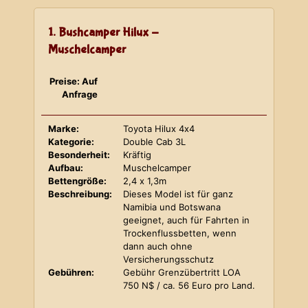
1. Bushcamper Hilux -
Muschelcamper
Preise: Auf
Anfrage
Marke:
Toyota Hilux 4x4
Kategorie:
Double Cab 3L
Besonderheit:
Kräftig
Aufbau:
Muschelcamper
Bettengröße:
2,4 x 1,3m
Beschreibung:
Dieses Model ist für ganz
Namibia und Botswana
geeignet, auch für Fahrten in
Trockenflussbetten, wenn
dann auch ohne
Versicherungsschutz
Gebühren:
Gebühr Grenzübertritt LOA
750 N$ / ca. 56 Euro pro Land.