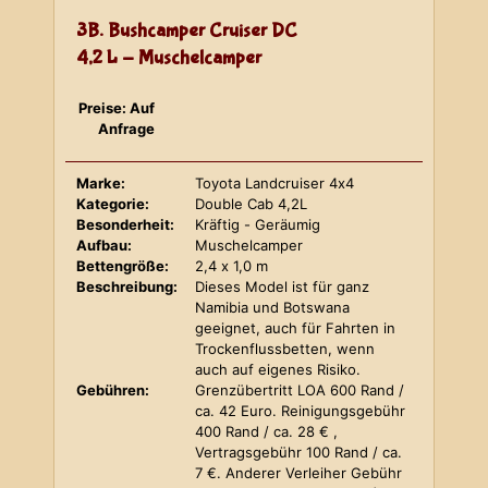
3B. Bushcamper Cruiser DC
4,2 L - Muschelcamper
Preise: Auf
Anfrage
Marke:
Toyota Landcruiser 4x4
Kategorie:
Double Cab 4,2L
Besonderheit:
Kräftig - Geräumig
Aufbau:
Muschelcamper
Bettengröße:
2,4 x 1,0 m
Beschreibung:
Dieses Model ist für ganz
Namibia und Botswana
geeignet, auch für Fahrten in
Trockenflussbetten, wenn
auch auf eigenes Risiko.
Gebühren:
Grenzübertritt LOA 600 Rand /
ca. 42 Euro. Reinigungsgebühr
400 Rand / ca. 28 € ,
Vertragsgebühr 100 Rand / ca.
7 €. Anderer Verleiher Gebühr