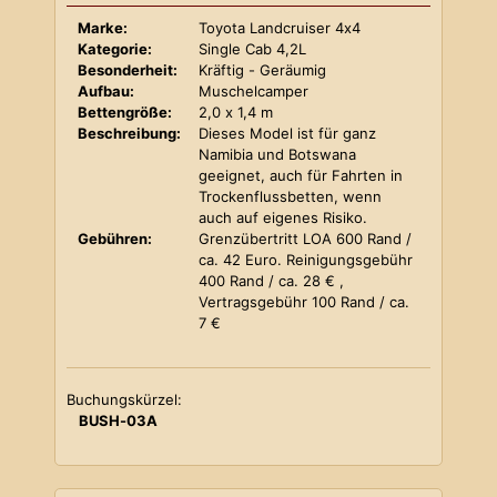
Marke:
Toyota Landcruiser 4x4
Kategorie:
Single Cab 4,2L
Besonderheit:
Kräftig - Geräumig
Aufbau:
Muschelcamper
Bettengröße:
2,0 x 1,4 m
Beschreibung:
Dieses Model ist für ganz
Namibia und Botswana
geeignet, auch für Fahrten in
Trockenflussbetten, wenn
auch auf eigenes Risiko.
Gebühren:
Grenzübertritt LOA 600 Rand /
ca. 42 Euro. Reinigungsgebühr
400 Rand / ca. 28 € ,
Vertragsgebühr 100 Rand / ca.
7 €
Buchungskürzel:
BUSH-03A