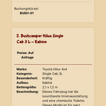
Buchungskürzel:
BUSH-01
2. Bushcamper Hilux Single
Cab 3 L - Kabine
Preise: Auf
Anfrage
Marke:
Toyota Hilux 4x4
Kategorie:
Single Cab 3L
Besonderheit:
Kräftig
Aufbau:
Kabine
Bettengröße:
2,1 x 1,2 m
Beschreibung:
Dieses Fahrzeug hat die
luxuriöseste Innenausstattung
und eine chemische Toilette.
Dieses Model ist für ganz