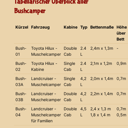
Tabellarischer Überblick aller
Bushcamper
Kürzel
Fahrzeug
Kabine
Typ
Bettenmaße
Höhe
über
Bett
Bush-
Toyota Hilux -
Double
2.4
2,4m x 1,3m
-
01
Muschelcamper
Cab
L
Bush-
Toyota Hilux -
Single
2.4
2,1m x 1,2m
0,9m
02
Kabine
Cab
L
Bush-
Landcruiser -
Single
4,2
2,0m x 1,4m
0,7m
03A
Muschelcamper
Cab
L
Bush-
Landcruiser -
Double
4,2
2,2m x 1,4m
0,7m
03B
Muschelcamper
Cab
L
Bush-
Landcruiser -
Double
4,5
2,4 x 1,3 m
0,7m
04
Muschelcamper
Cab
L
1,8 x 1,4 m
0,5m
für Familien