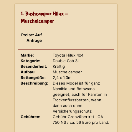
1. Bushcamper Hilux -
Muschelcamper
Preise: Auf
Anfrage
Marke:
Toyota Hilux 4x4
Kategorie:
Double Cab 3L
Besonderheit:
Kräftig
Aufbau:
Muschelcamper
Bettengröße:
2,4 x 1,3m
Beschreibung:
Dieses Model ist für ganz
Namibia und Botswana
geeignet, auch für Fahrten in
Trockenflussbetten, wenn
dann auch ohne
Versicherungsschutz
Gebühren:
Gebühr Grenzübertritt LOA
750 N$ / ca. 56 Euro pro Land.