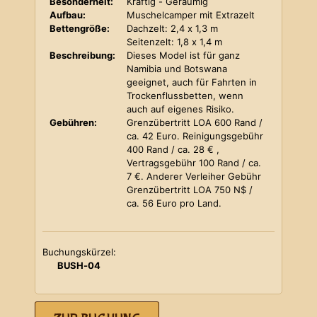
Besonderheit:
Kräftig - Geräumig
Aufbau:
Muschelcamper mit Extrazelt
Bettengröße:
Dachzelt: 2,4 x 1,3 m
Seitenzelt: 1,8 x 1,4 m
Beschreibung:
Dieses Model ist für ganz
Namibia und Botswana
geeignet, auch für Fahrten in
Trockenflussbetten, wenn
auch auf eigenes Risiko.
Gebühren:
Grenzübertritt LOA 600 Rand /
ca. 42 Euro. Reinigungsgebühr
400 Rand / ca. 28 € ,
Vertragsgebühr 100 Rand / ca.
7 €. Anderer Verleiher Gebühr
Grenzübertritt LOA 750 N$ /
ca. 56 Euro pro Land.
Buchungskürzel:
BUSH-04