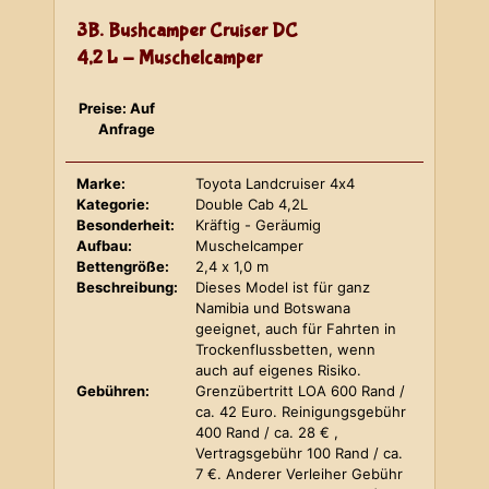
3B. Bushcamper Cruiser DC
4,2 L - Muschelcamper
Preise: Auf
Anfrage
Marke:
Toyota Landcruiser 4x4
Kategorie:
Double Cab 4,2L
Besonderheit:
Kräftig - Geräumig
Aufbau:
Muschelcamper
Bettengröße:
2,4 x 1,0 m
Beschreibung:
Dieses Model ist für ganz
Namibia und Botswana
geeignet, auch für Fahrten in
Trockenflussbetten, wenn
auch auf eigenes Risiko.
Gebühren:
Grenzübertritt LOA 600 Rand /
ca. 42 Euro. Reinigungsgebühr
400 Rand / ca. 28 € ,
Vertragsgebühr 100 Rand / ca.
7 €. Anderer Verleiher Gebühr