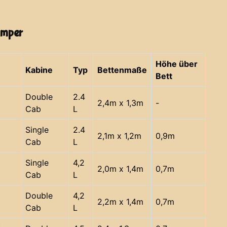
amper
Höhe über
Kabine
Typ
Bettenmaße
Bett
Double
2.4
2,4m x 1,3m
-
Cab
L
Single
2.4
2,1m x 1,2m
0,9m
Cab
L
Single
4,2
2,0m x 1,4m
0,7m
Cab
L
Double
4,2
2,2m x 1,4m
0,7m
Cab
L