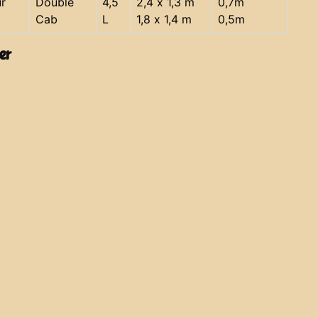
r
Double
4,5
2,4 x 1,3 m
0,7m
Cab
L
1,8 x 1,4 m
0,5m
er