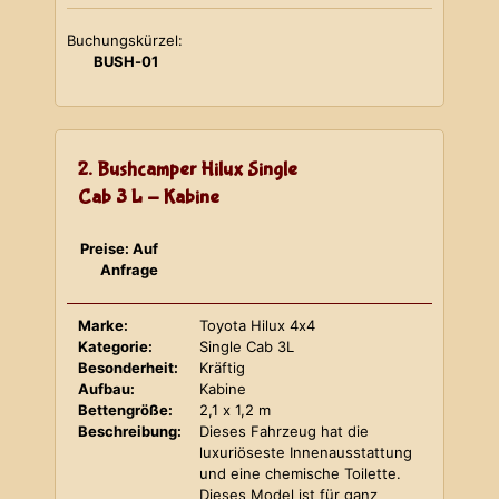
Buchungskürzel:
BUSH-01
2. Bushcamper Hilux Single
Cab 3 L - Kabine
Preise: Auf
Anfrage
Marke:
Toyota Hilux 4x4
Kategorie:
Single Cab 3L
Besonderheit:
Kräftig
Aufbau:
Kabine
Bettengröße:
2,1 x 1,2 m
Beschreibung:
Dieses Fahrzeug hat die
luxuriöseste Innenausstattung
und eine chemische Toilette.
Dieses Model ist für ganz