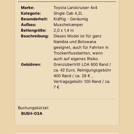
Marke:
Toyota Landcruiser 4x4
Kategorie:
Single Cab 4,2L
Besonderheit:
Kräftig - Geräumig
Aufbau:
Muschelcamper
Bettengröße:
2,0 x 1,4 m
Beschreibung:
Dieses Model ist für ganz
Namibia und Botswana
geeignet, auch für Fahrten in
Trockenflussbetten, wenn
auch auf eigenes Risiko.
Gebühren:
Grenzübertritt LOA 600 Rand /
ca. 42 Euro. Reinigungsgebühr
400 Rand / ca. 28 € ,
Vertragsgebühr 100 Rand / ca.
7 €
Buchungskürzel:
BUSH-03A