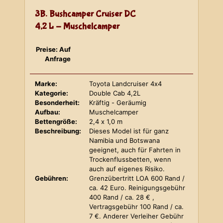
3B. Bushcamper Cruiser DC
4,2 L - Muschelcamper
Preise: Auf
Anfrage
Marke:
Toyota Landcruiser 4x4
Kategorie:
Double Cab 4,2L
Besonderheit:
Kräftig - Geräumig
Aufbau:
Muschelcamper
Bettengröße:
2,4 x 1,0 m
Beschreibung:
Dieses Model ist für ganz
Namibia und Botswana
geeignet, auch für Fahrten in
Trockenflussbetten, wenn
auch auf eigenes Risiko.
Gebühren:
Grenzübertritt LOA 600 Rand /
ca. 42 Euro. Reinigungsgebühr
400 Rand / ca. 28 € ,
Vertragsgebühr 100 Rand / ca.
7 €. Anderer Verleiher Gebühr