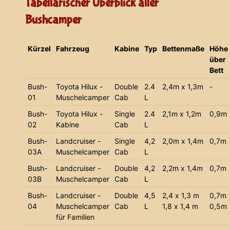
Tabellarischer Überblick aller
Bushcamper
Kürzel
Fahrzeug
Kabine
Typ
Bettenmaße
Höhe
über
Bett
Bush-
Toyota Hilux -
Double
2.4
2,4m x 1,3m
-
01
Muschelcamper
Cab
L
Bush-
Toyota Hilux -
Single
2.4
2,1m x 1,2m
0,9m
02
Kabine
Cab
L
Bush-
Landcruiser -
Single
4,2
2,0m x 1,4m
0,7m
03A
Muschelcamper
Cab
L
Bush-
Landcruiser -
Double
4,2
2,2m x 1,4m
0,7m
03B
Muschelcamper
Cab
L
Bush-
Landcruiser -
Double
4,5
2,4 x 1,3 m
0,7m
04
Muschelcamper
Cab
L
1,8 x 1,4 m
0,5m
für Familien