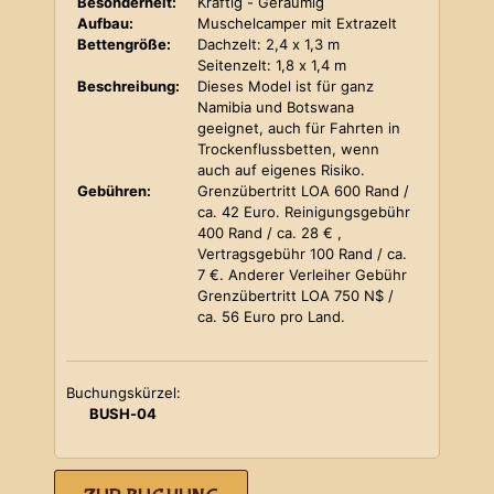
Besonderheit:
Kräftig - Geräumig
Aufbau:
Muschelcamper mit Extrazelt
Bettengröße:
Dachzelt: 2,4 x 1,3 m
Seitenzelt: 1,8 x 1,4 m
Beschreibung:
Dieses Model ist für ganz
Namibia und Botswana
geeignet, auch für Fahrten in
Trockenflussbetten, wenn
auch auf eigenes Risiko.
Gebühren:
Grenzübertritt LOA 600 Rand /
ca. 42 Euro. Reinigungsgebühr
400 Rand / ca. 28 € ,
Vertragsgebühr 100 Rand / ca.
7 €. Anderer Verleiher Gebühr
Grenzübertritt LOA 750 N$ /
ca. 56 Euro pro Land.
Buchungskürzel:
BUSH-04