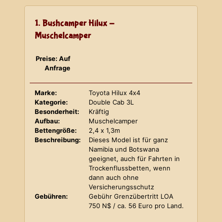
1. Bushcamper Hilux -
Muschelcamper
Preise: Auf
Anfrage
Marke:
Toyota Hilux 4x4
Kategorie:
Double Cab 3L
Besonderheit:
Kräftig
Aufbau:
Muschelcamper
Bettengröße:
2,4 x 1,3m
Beschreibung:
Dieses Model ist für ganz
Namibia und Botswana
geeignet, auch für Fahrten in
Trockenflussbetten, wenn
dann auch ohne
Versicherungsschutz
Gebühren:
Gebühr Grenzübertritt LOA
750 N$ / ca. 56 Euro pro Land.