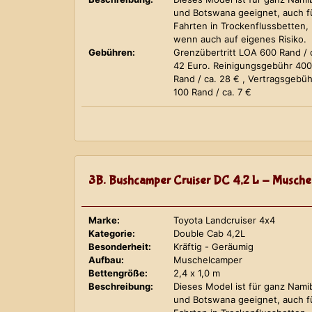
und Botswana geeignet, auch f
Fahrten in Trockenflussbetten,
wenn auch auf eigenes Risiko.
Gebühren:
Grenzübertritt LOA 600 Rand / 
42 Euro. Reinigungsgebühr 400
Rand / ca. 28 € , Vertragsgebüh
100 Rand / ca. 7 €
3B. Bushcamper Cruiser DC 4,2 L - Musche
Marke:
Toyota Landcruiser 4x4
Kategorie:
Double Cab 4,2L
Besonderheit:
Kräftig - Geräumig
Aufbau:
Muschelcamper
Bettengröße:
2,4 x 1,0 m
Beschreibung:
Dieses Model ist für ganz Nami
und Botswana geeignet, auch f