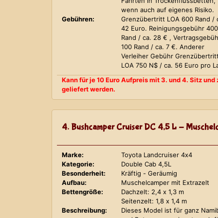
Fahrten in Trockenflussbetten,
wenn auch auf eigenes Risiko.
Gebühren:
Grenzübertritt LOA 600 Rand / 
42 Euro. Reinigungsgebühr 400
Rand / ca. 28 € , Vertragsgebüh
100 Rand / ca. 7 €. Anderer
Verleiher Gebühr Grenzübertrit
LOA 750 N$ / ca. 56 Euro pro L
Kann für je 10 Euro Aufpreis mit 3. und 4. Sitz un
geliefert werden.
4. Bushcamper Cruiser DC 4,5 L - Muschelc
Marke:
Toyota Landcruiser 4x4
Kategorie:
Double Cab 4,5L
Besonderheit:
Kräftig - Geräumig
Aufbau:
Muschelcamper mit Extrazelt
Bettengröße:
Dachzelt: 2,4 x 1,3 m
Seitenzelt: 1,8 x 1,4 m
Beschreibung:
Dieses Model ist für ganz Nami