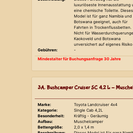
luxuriöseste Innenausstattung
eine chemische Toilette. Dieses
Model ist für ganz Namibia und
Botswana geeignet, auch für
Fahrten in Trockenflussbetten.
Nicht für Wasserdurchquerung
Kaokoveld und Botswana
unversichert auf eigenes Risiko
Gebühren:
-
Mindestalter für Buchungsanfrage 30 Jahre
3A. Bushcamper Cruiser SC 4,2 L - Musche
Marke:
Toyota Landcruiser 4x4
Kategorie:
Single Cab 4,2L
Besonderheit:
Kräftig - Geräumig
Aufbau:
Muschelcamper
Bettengröße:
2,0 x 1,4 m
Beschreibung:
Dieses Model ist für ganz Nami