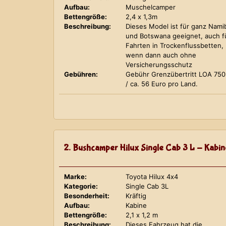
Aufbau:
Muschelcamper
Bettengröße:
2,4 x 1,3m
Beschreibung:
Dieses Model ist für ganz Nami
und Botswana geeignet, auch f
Fahrten in Trockenflussbetten,
wenn dann auch ohne
Versicherungsschutz
Gebühren:
Gebühr Grenzübertritt LOA 75
/ ca. 56 Euro pro Land.
2. Bushcamper Hilux Single Cab 3 L - Kabin
Marke:
Toyota Hilux 4x4
Kategorie:
Single Cab 3L
Besonderheit:
Kräftig
Aufbau:
Kabine
Bettengröße:
2,1 x 1,2 m
Beschreibung:
Dieses Fahrzeug hat die