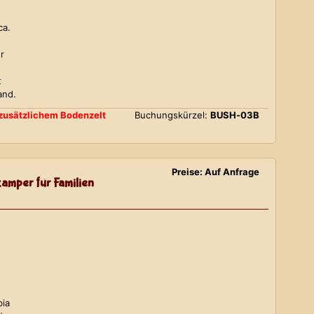
ca.
r
t
and.
d zusätzlichem Bodenzelt
Buchungskürzel:
BUSH-03B
Preise: Auf Anfrage
amper für Familien
bia