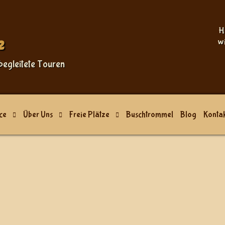
Sprache auswählen
H
e
w
begleitete Touren
ce
Über Uns
Freie Plätze
Buschtrommel
Blog
Kontak