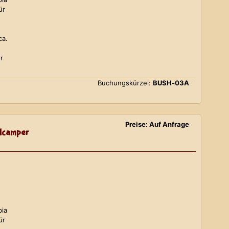
ür
ca.
r
Buchungskürzel:
BUSH-03A
Preise: Auf Anfrage
lcamper
bia
ür