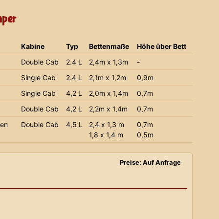
mper
Kabine
Typ
Bettenmaße
Höhe über Bett
Double Cab
2.4 L
2,4m x 1,3m
-
Single Cab
2.4 L
2,1m x 1,2m
0,9m
Single Cab
4,2 L
2,0m x 1,4m
0,7m
Double Cab
4,2 L
2,2m x 1,4m
0,7m
ien
Double Cab
4,5 L
2,4 x 1,3 m
0,7m
1,8 x 1,4 m
0,5m
Preise: Auf Anfrage