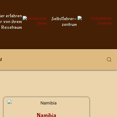
ier erfahren
Selbstfahrer-
ir von ihrem
zentrum
Reisetraum
t
Namibia