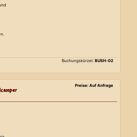
 und
en.
Buchungskürzel:
BUSH-02
Preise: Auf Anfrage
lcamper
bia