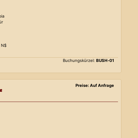
bia
ür
0 N$
Buchungskürzel:
BUSH-01
Preise: Auf Anfrage
e