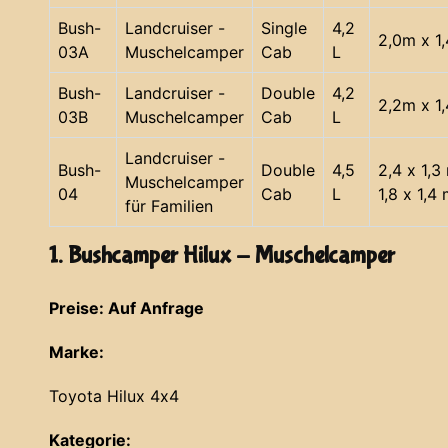
Bush-
Landcruiser -
Single
4,2
2,0m x 1
03A
Muschelcamper
Cab
L
Bush-
Landcruiser -
Double
4,2
2,2m x 1
03B
Muschelcamper
Cab
L
Landcruiser -
Bush-
Double
4,5
2,4 x 1,3
Muschelcamper
04
Cab
L
1,8 x 1,4
für Familien
1. Bushcamper Hilux - Muschelcamper
Preise: Auf Anfrage
Marke:
Toyota Hilux 4x4
Kategorie: