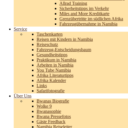
Allrad Training
Sicherheitstipps im Verkehr
Miles and More Kreditkarte
Grenzübertritte im südlichen Afrika
Fahrzeugübernahme in Namibia
Service
Taschenkarten
Reisen mit Kindern in Namibia
Reiseschutz
Fahrzeug-Entscheidungsbaum
Gesundheitstipps
Praktikum in Namibia
Arbeiten in Namibia
You Tube Namibia
Afrika Literaturtipps
Afrika Kalender
Links
Safarifotografie
Über Uns
Bwanas Biografie
Wolke 9
Bwanasophie
Bwana Pressefotos
Gäste Feedback
Namibia Reiseleiter