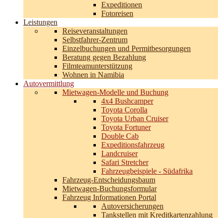
Expeditionen
Fotoreisen
Leistungen
Reiseveranstaltungen
Selbstfahrer-Zentrum
Einzelbuchungen und Permitbesorgungen
Beratung gegen Bezahlung
Filmteamunterstützung
Wohnen in Namibia
Autovermittlung
Mietwagen-Modelle und Buchung
4x4 Bushcamper
Toyota Corolla
Toyota Urban Cruiser
Toyota Fortuner
Double Cab
Expeditionsfahrzeug
Landcruiser
Safari Stretcher
Fahrzeugbeispiele - Südafrika
Fahrzeug-Entscheidungsbaum
Mietwagen-Buchungsformular
Fahrzeug Informationen Portal
Autoversicherungen
Tankstellen mit Kreditkartenzahlung