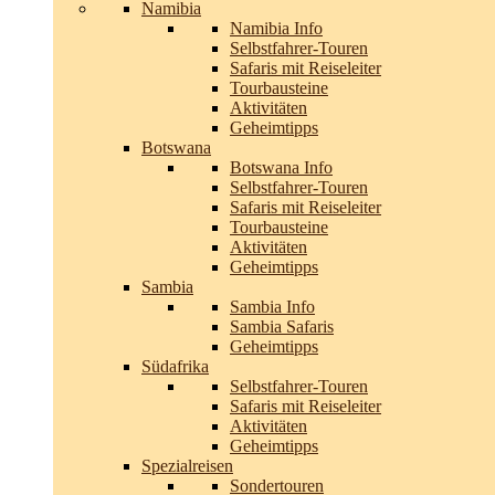
Namibia
Namibia Info
Selbstfahrer-Touren
Safaris mit Reiseleiter
Tourbausteine
Aktivitäten
Geheimtipps
Botswana
Botswana Info
Selbstfahrer-Touren
Safaris mit Reiseleiter
Tourbausteine
Aktivitäten
Geheimtipps
Sambia
Sambia Info
Sambia Safaris
Geheimtipps
Südafrika
Selbstfahrer-Touren
Safaris mit Reiseleiter
Aktivitäten
Geheimtipps
Spezialreisen
Sondertouren