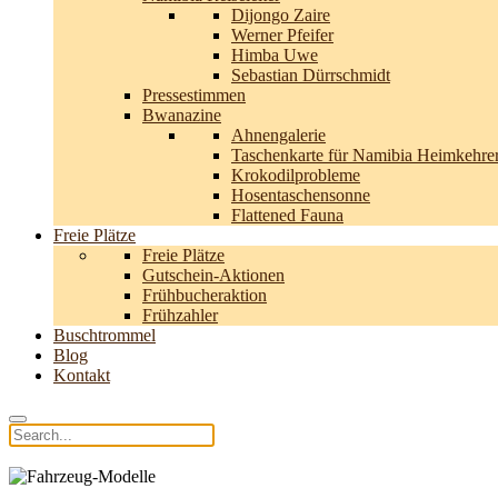
Dijongo Zaire
Werner Pfeifer
Himba Uwe
Sebastian Dürrschmidt
Pressestimmen
Bwanazine
Ahnengalerie
Taschenkarte für Namibia Heimkehre
Krokodilprobleme
Hosentaschensonne
Flattened Fauna
Freie Plätze
Freie Plätze
Gutschein-Aktionen
Frühbucheraktion
Frühzahler
Buschtrommel
Blog
Kontakt