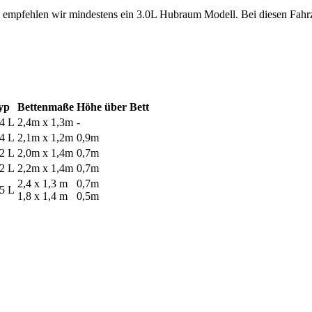
 empfehlen wir mindestens ein 3.0L Hubraum Modell. Bei diesen Fahr
yp
Bettenmaße
Höhe über Bett
.4 L
2,4m x 1,3m
-
.4 L
2,1m x 1,2m
0,9m
,2 L
2,0m x 1,4m
0,7m
,2 L
2,2m x 1,4m
0,7m
2,4 x 1,3 m
0,7m
,5 L
1,8 x 1,4 m
0,5m