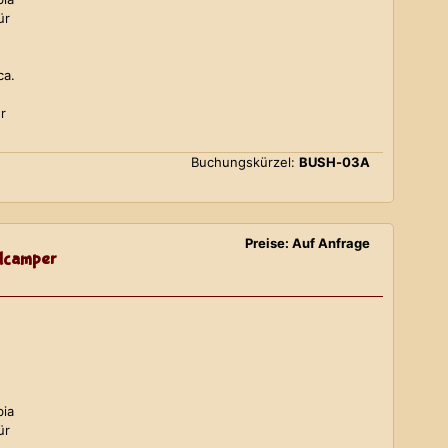
ür
ca.
r
Buchungskürzel:
BUSH-03A
Preise: Auf Anfrage
lcamper
bia
ür