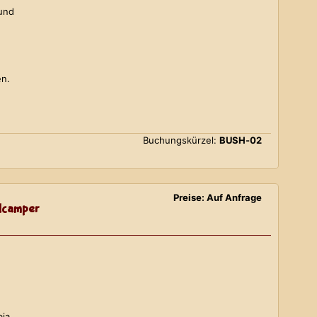
 und
en.
Buchungskürzel:
BUSH-02
Preise: Auf Anfrage
lcamper
bia