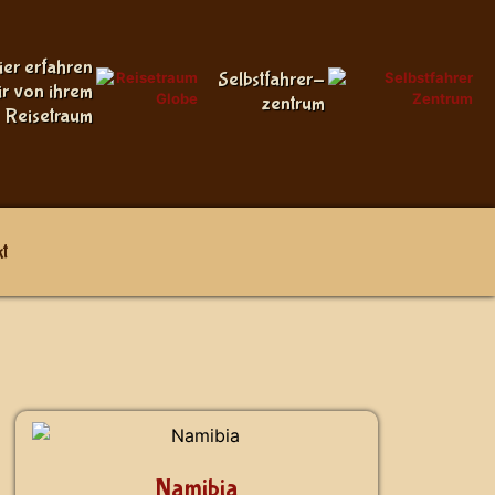
ier erfahren
Selbstfahrer-
ir von ihrem
zentrum
Reisetraum
t
Namibia