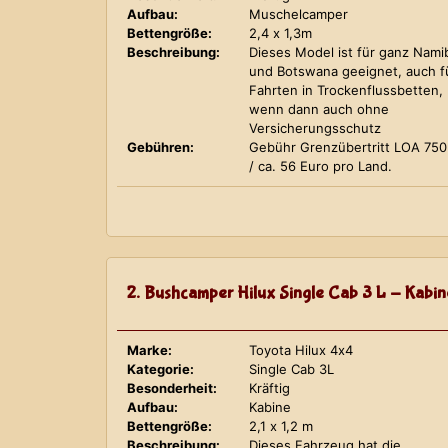
Aufbau:
Muschelcamper
Bettengröße:
2,4 x 1,3m
Beschreibung:
Dieses Model ist für ganz Nami
und Botswana geeignet, auch f
Fahrten in Trockenflussbetten,
wenn dann auch ohne
Versicherungsschutz
Gebühren:
Gebühr Grenzübertritt LOA 75
/ ca. 56 Euro pro Land.
2. Bushcamper Hilux Single Cab 3 L - Kabin
Marke:
Toyota Hilux 4x4
Kategorie:
Single Cab 3L
Besonderheit:
Kräftig
Aufbau:
Kabine
Bettengröße:
2,1 x 1,2 m
Beschreibung:
Dieses Fahrzeug hat die