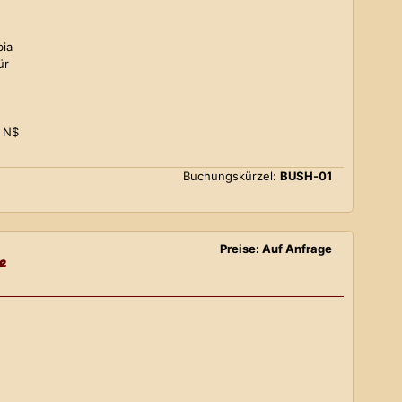
bia
ür
0 N$
Buchungskürzel:
BUSH-01
Preise: Auf Anfrage
e