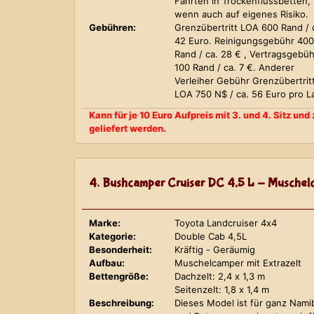
Fahrten in Trockenflussbetten,
wenn auch auf eigenes Risiko.
Gebühren:
Grenzübertritt LOA 600 Rand / 
42 Euro. Reinigungsgebühr 400
Rand / ca. 28 € , Vertragsgebüh
100 Rand / ca. 7 €. Anderer
Verleiher Gebühr Grenzübertrit
LOA 750 N$ / ca. 56 Euro pro L
Kann für je 10 Euro Aufpreis mit 3. und 4. Sitz un
geliefert werden.
4. Bushcamper Cruiser DC 4,5 L - Muschelc
Marke:
Toyota Landcruiser 4x4
Kategorie:
Double Cab 4,5L
Besonderheit:
Kräftig - Geräumig
Aufbau:
Muschelcamper mit Extrazelt
Bettengröße:
Dachzelt: 2,4 x 1,3 m
Seitenzelt: 1,8 x 1,4 m
Beschreibung:
Dieses Model ist für ganz Nami