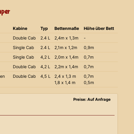
mper
Kabine
Typ
Bettenmaße
Höhe über Bett
Double Cab
2.4 L
2,4m x 1,3m
-
Single Cab
2.4 L
2,1m x 1,2m
0,9m
Single Cab
4,2 L
2,0m x 1,4m
0,7m
Double Cab
4,2 L
2,2m x 1,4m
0,7m
ien
Double Cab
4,5 L
2,4 x 1,3 m
0,7m
1,8 x 1,4 m
0,5m
Preise: Auf Anfrage