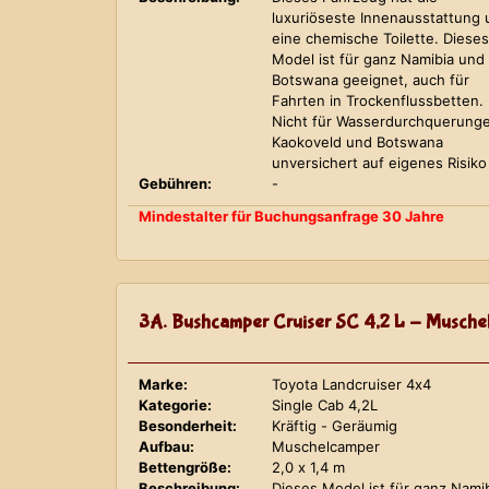
luxuriöseste Innenausstattung
eine chemische Toilette. Dieses
Model ist für ganz Namibia und
Botswana geeignet, auch für
Fahrten in Trockenflussbetten.
Nicht für Wasserdurchquerung
Kaokoveld und Botswana
unversichert auf eigenes Risiko
Gebühren:
-
Mindestalter für Buchungsanfrage 30 Jahre
3A. Bushcamper Cruiser SC 4,2 L - Musche
Marke:
Toyota Landcruiser 4x4
Kategorie:
Single Cab 4,2L
Besonderheit:
Kräftig - Geräumig
Aufbau:
Muschelcamper
Bettengröße:
2,0 x 1,4 m
Beschreibung:
Dieses Model ist für ganz Nami