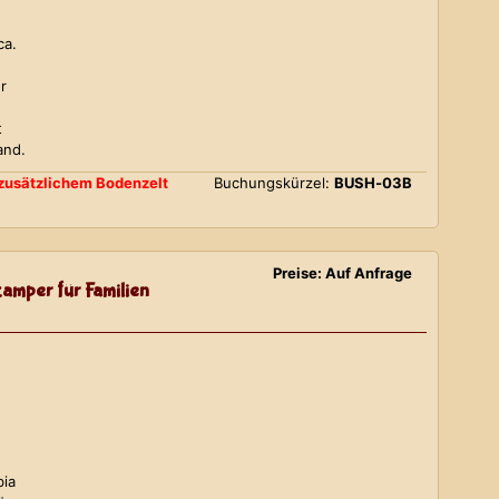
ca.
r
t
and.
d zusätzlichem Bodenzelt
Buchungskürzel:
BUSH-03B
Preise: Auf Anfrage
amper für Familien
bia