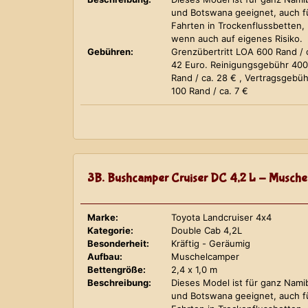
und Botswana geeignet, auch f
Fahrten in Trockenflussbetten,
wenn auch auf eigenes Risiko.
Gebühren:
Grenzübertritt LOA 600 Rand / 
42 Euro. Reinigungsgebühr 400
Rand / ca. 28 € , Vertragsgebüh
100 Rand / ca. 7 €
3B. Bushcamper Cruiser DC 4,2 L - Musche
Marke:
Toyota Landcruiser 4x4
Kategorie:
Double Cab 4,2L
Besonderheit:
Kräftig - Geräumig
Aufbau:
Muschelcamper
Bettengröße:
2,4 x 1,0 m
Beschreibung:
Dieses Model ist für ganz Nami
und Botswana geeignet, auch f