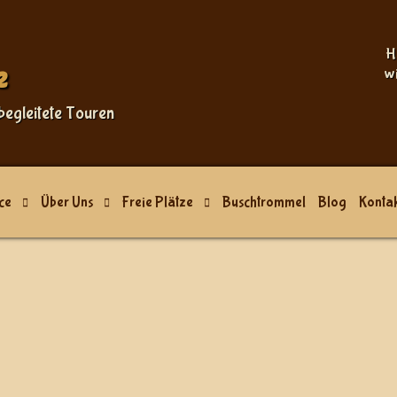
H
e
w
begleitete Touren
ce
Über Uns
Freie Plätze
Buschtrommel
Blog
Kontak