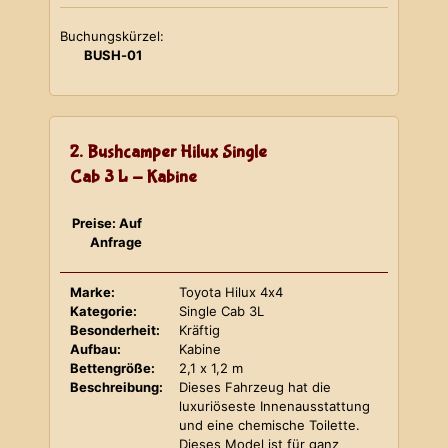
Buchungskürzel:
BUSH-01
2. Bushcamper Hilux Single
Cab 3 L - Kabine
Preise: Auf
Anfrage
Marke:
Toyota Hilux 4x4
Kategorie:
Single Cab 3L
Besonderheit:
Kräftig
Aufbau:
Kabine
Bettengröße:
2,1 x 1,2 m
Beschreibung:
Dieses Fahrzeug hat die
luxuriöseste Innenausstattung
und eine chemische Toilette.
Dieses Model ist für ganz