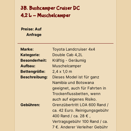
3B. Bushcamper Cruiser DC
4,2 L - Muschelcamper
Preise: Auf
Anfrage
Marke:
Toyota Landcruiser 4x4
Kategorie:
Double Cab 4,2L
Besonderheit:
Kräftig - Geräumig
Aufbau:
Muschelcamper
Bettengröße:
2,4 x 1,0 m
Beschreibung:
Dieses Model ist für ganz
Namibia und Botswana
geeignet, auch für Fahrten in
Trockenflussbetten, wenn
auch auf eigenes Risiko.
Gebühren:
Grenzübertritt LOA 600 Rand /
ca. 42 Euro. Reinigungsgebühr
400 Rand / ca. 28 € ,
Vertragsgebühr 100 Rand / ca.
7 €. Anderer Verleiher Gebühr