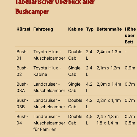
Tabellarischer Überblick aller
Bushcamper
Kürzel
Fahrzeug
Kabine
Typ
Bettenmaße
Höhe
über
Bett
Bush-
Toyota Hilux -
Double
2.4
2,4m x 1,3m
-
01
Muschelcamper
Cab
L
Bush-
Toyota Hilux -
Single
2.4
2,1m x 1,2m
0,9m
02
Kabine
Cab
L
Bush-
Landcruiser -
Single
4,2
2,0m x 1,4m
0,7m
03A
Muschelcamper
Cab
L
Bush-
Landcruiser -
Double
4,2
2,2m x 1,4m
0,7m
03B
Muschelcamper
Cab
L
Bush-
Landcruiser -
Double
4,5
2,4 x 1,3 m
0,7m
04
Muschelcamper
Cab
L
1,8 x 1,4 m
0,5m
für Familien