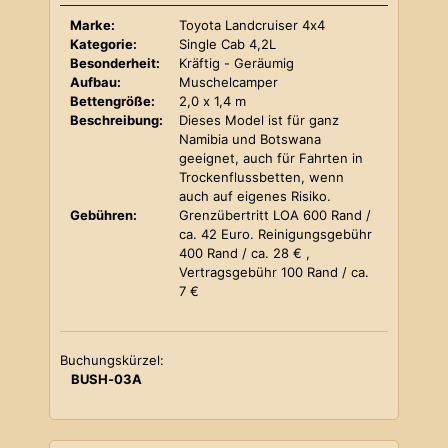
Marke:
Toyota Landcruiser 4x4
Kategorie:
Single Cab 4,2L
Besonderheit:
Kräftig - Geräumig
Aufbau:
Muschelcamper
Bettengröße:
2,0 x 1,4 m
Beschreibung:
Dieses Model ist für ganz
Namibia und Botswana
geeignet, auch für Fahrten in
Trockenflussbetten, wenn
auch auf eigenes Risiko.
Gebühren:
Grenzübertritt LOA 600 Rand /
ca. 42 Euro. Reinigungsgebühr
400 Rand / ca. 28 € ,
Vertragsgebühr 100 Rand / ca.
7 €
Buchungskürzel:
BUSH-03A