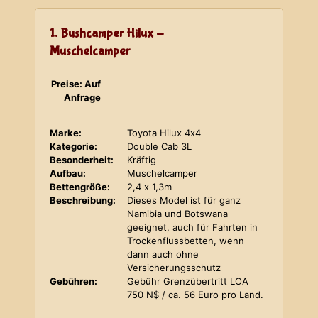
1. Bushcamper Hilux -
Muschelcamper
Preise: Auf
Anfrage
Marke:
Toyota Hilux 4x4
Kategorie:
Double Cab 3L
Besonderheit:
Kräftig
Aufbau:
Muschelcamper
Bettengröße:
2,4 x 1,3m
Beschreibung:
Dieses Model ist für ganz
Namibia und Botswana
geeignet, auch für Fahrten in
Trockenflussbetten, wenn
dann auch ohne
Versicherungsschutz
Gebühren:
Gebühr Grenzübertritt LOA
750 N$ / ca. 56 Euro pro Land.