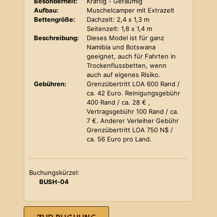
Besonderheit:
Kräftig - Geräumig
Aufbau:
Muschelcamper mit Extrazelt
Bettengröße:
Dachzelt: 2,4 x 1,3 m
Seitenzelt: 1,8 x 1,4 m
Beschreibung:
Dieses Model ist für ganz
Namibia und Botswana
geeignet, auch für Fahrten in
Trockenflussbetten, wenn
auch auf eigenes Risiko.
Gebühren:
Grenzübertritt LOA 600 Rand /
ca. 42 Euro. Reinigungsgebühr
400 Rand / ca. 28 € ,
Vertragsgebühr 100 Rand / ca.
7 €. Anderer Verleiher Gebühr
Grenzübertritt LOA 750 N$ /
ca. 56 Euro pro Land.
Buchungskürzel:
BUSH-04