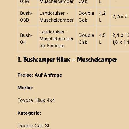
03A
Muschelcamper
Cab
L
Bush-
Landcruiser -
Double
4,2
2,2m x 
03B
Muschelcamper
Cab
L
Landcruiser -
Bush-
Double
4,5
2,4 x 1
Muschelcamper
04
Cab
L
1,8 x 1,
für Familien
1. Bushcamper Hilux - Muschelcamper
Preise: Auf Anfrage
Marke:
Toyota Hilux 4x4
Kategorie:
Double Cab 3L