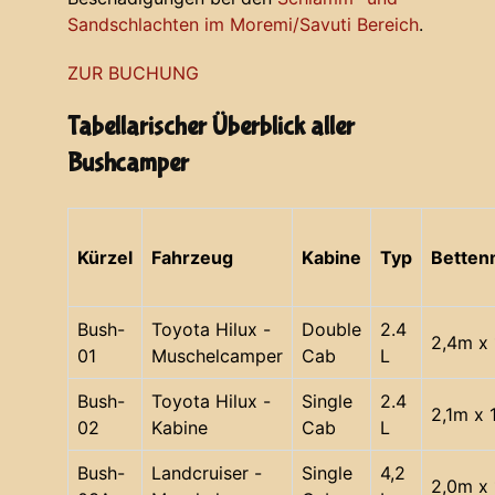
Sandschlachten im Moremi/Savuti Bereich
.
ZUR BUCHUNG
Tabellarischer Überblick aller
Bushcamper
Kürzel
Fahrzeug
Kabine
Typ
Bette
Bush-
Toyota Hilux -
Double
2.4
2,4m x 
01
Muschelcamper
Cab
L
Bush-
Toyota Hilux -
Single
2.4
2,1m x 
02
Kabine
Cab
L
Bush-
Landcruiser -
Single
4,2
2,0m x 