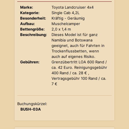
Marke:
Toyota Landcruiser 4x4
Kategorie:
Single Cab 4,2L
Besonderheit:
Kräftig - Geräumig
Aufbau:
Muschelcamper
Bettengröße:
2,0 x 1,4 m
Beschreibung:
Dieses Model ist für ganz
Namibia und Botswana
geeignet, auch für Fahrten in
Trockenflussbetten, wenn
auch auf eigenes Risiko.
Gebühren:
Grenzübertritt LOA 600 Rand /
ca. 42 Euro. Reinigungsgebühr
400 Rand / ca. 28 € ,
Vertragsgebühr 100 Rand / ca.
7 €
Buchungskürzel:
BUSH-03A