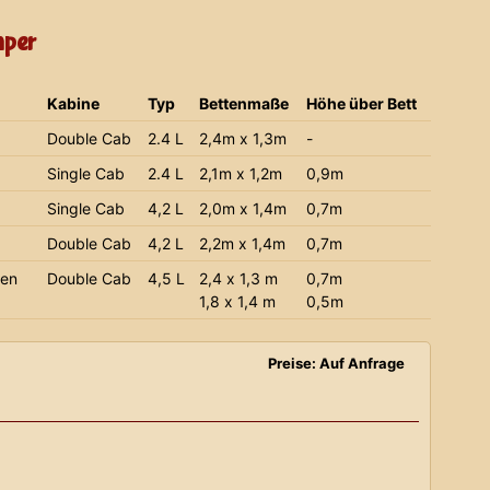
mper
Kabine
Typ
Bettenmaße
Höhe über Bett
Double Cab
2.4 L
2,4m x 1,3m
-
Single Cab
2.4 L
2,1m x 1,2m
0,9m
Single Cab
4,2 L
2,0m x 1,4m
0,7m
Double Cab
4,2 L
2,2m x 1,4m
0,7m
ien
Double Cab
4,5 L
2,4 x 1,3 m
0,7m
1,8 x 1,4 m
0,5m
Preise: Auf Anfrage