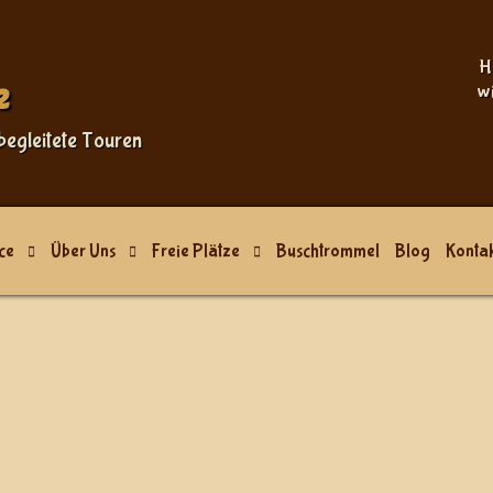
H
e
w
begleitete Touren
ce
Über Uns
Freie Plätze
Buschtrommel
Blog
Kontak