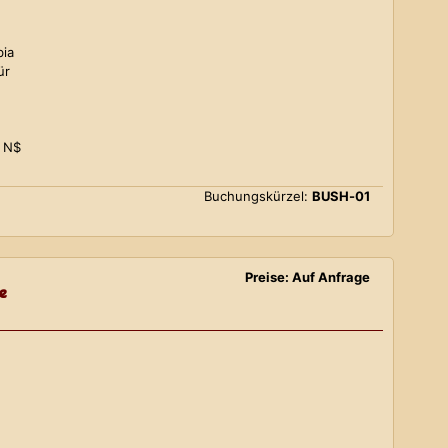
bia
ür
0 N$
Buchungskürzel:
BUSH-01
Preise: Auf Anfrage
e