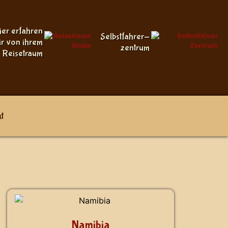
ier erfahren
Selbstfahrer-
ir von ihrem
zentrum
Reisetraum
t
Namibia