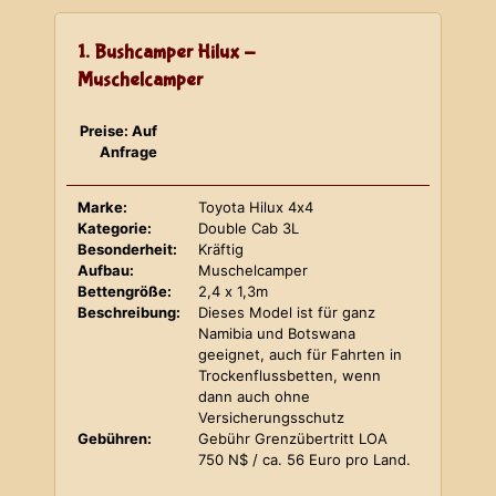
1. Bushcamper Hilux -
Muschelcamper
Preise: Auf
Anfrage
Marke:
Toyota Hilux 4x4
Kategorie:
Double Cab 3L
Besonderheit:
Kräftig
Aufbau:
Muschelcamper
Bettengröße:
2,4 x 1,3m
Beschreibung:
Dieses Model ist für ganz
Namibia und Botswana
geeignet, auch für Fahrten in
Trockenflussbetten, wenn
dann auch ohne
Versicherungsschutz
Gebühren:
Gebühr Grenzübertritt LOA
750 N$ / ca. 56 Euro pro Land.