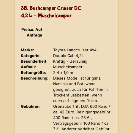
3B. Bushcamper Cruiser DC
4,2 L - Muschelcamper
Preise: Auf
Anfrage
Marke:
Toyota Landcruiser 4x4
Kategorie:
Double Cab 4,2L
Besonderheit:
Kräftig - Geräumig
Aufbau:
Muschelcamper
Bettengröße:
2,4 x 1,0 m
Beschreibung:
Dieses Model ist für ganz
Namibia und Botswana
geeignet, auch für Fahrten in
Trockenflussbetten, wenn
auch auf eigenes Risiko.
Gebühren:
Grenzübertritt LOA 600 Rand /
ca. 42 Euro. Reinigungsgebühr
400 Rand / ca. 28 € ,
Vertragsgebühr 100 Rand / ca.
7 €. Anderer Verleiher Gebühr