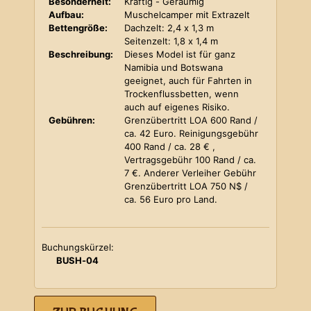
Besonderheit:
Kräftig - Geräumig
Aufbau:
Muschelcamper mit Extrazelt
Bettengröße:
Dachzelt: 2,4 x 1,3 m
Seitenzelt: 1,8 x 1,4 m
Beschreibung:
Dieses Model ist für ganz
Namibia und Botswana
geeignet, auch für Fahrten in
Trockenflussbetten, wenn
auch auf eigenes Risiko.
Gebühren:
Grenzübertritt LOA 600 Rand /
ca. 42 Euro. Reinigungsgebühr
400 Rand / ca. 28 € ,
Vertragsgebühr 100 Rand / ca.
7 €. Anderer Verleiher Gebühr
Grenzübertritt LOA 750 N$ /
ca. 56 Euro pro Land.
Buchungskürzel:
BUSH-04