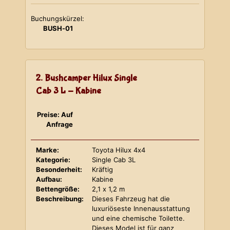
Buchungskürzel:
BUSH-01
2. Bushcamper Hilux Single
Cab 3 L - Kabine
Preise: Auf
Anfrage
Marke:
Toyota Hilux 4x4
Kategorie:
Single Cab 3L
Besonderheit:
Kräftig
Aufbau:
Kabine
Bettengröße:
2,1 x 1,2 m
Beschreibung:
Dieses Fahrzeug hat die
luxuriöseste Innenausstattung
und eine chemische Toilette.
Dieses Model ist für ganz