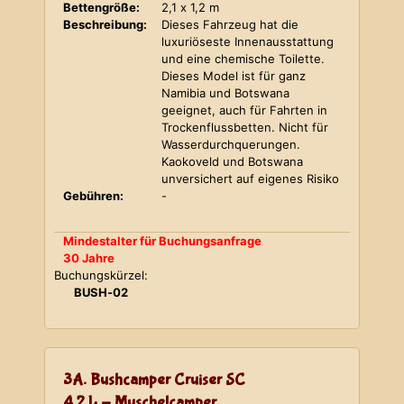
Bettengröße:
2,1 x 1,2 m
Beschreibung:
Dieses Fahrzeug hat die
luxuriöseste Innenausstattung
und eine chemische Toilette.
Dieses Model ist für ganz
Namibia und Botswana
geeignet, auch für Fahrten in
Trockenflussbetten. Nicht für
Wasserdurchquerungen.
Kaokoveld und Botswana
unversichert auf eigenes Risiko
Gebühren:
-
Mindestalter für Buchungsanfrage
30 Jahre
Buchungskürzel:
BUSH-02
3A. Bushcamper Cruiser SC
4,2 L - Muschelcamper