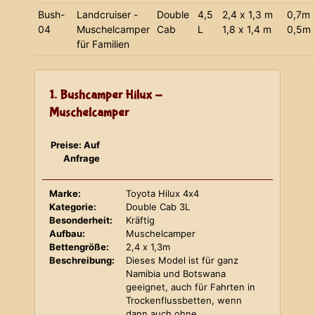
Bush-
Landcruiser -
Double
4,5
2,4 x 1,3 m
0,7m
04
Muschelcamper
Cab
L
1,8 x 1,4 m
0,5m
für Familien
1. Bushcamper Hilux -
Muschelcamper
Preise: Auf
Anfrage
Marke:
Toyota Hilux 4x4
Kategorie:
Double Cab 3L
Besonderheit:
Kräftig
Aufbau:
Muschelcamper
Bettengröße:
2,4 x 1,3m
Beschreibung:
Dieses Model ist für ganz
Namibia und Botswana
geeignet, auch für Fahrten in
Trockenflussbetten, wenn
dann auch ohne