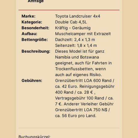
Anfrage
Marke:
Toyota Landcruiser 4x4
Kategorie:
Double Cab 4,5L
Besonderheit:
Kräftig - Geräumig
Aufbau:
Muschelcamper mit Extrazelt
Bettengröße:
Dachzelt: 2,4 x 1,3 m
Seitenzelt: 1,8 x 1,4 m
Beschreibung:
Dieses Model ist für ganz
Namibia und Botswana
geeignet, auch für Fahrten in
Trockenflussbetten, wenn
auch auf eigenes Risiko.
Gebühren:
Grenzübertritt LOA 600 Rand /
ca. 42 Euro. Reinigungsgebühr
400 Rand / ca. 28 € ,
Vertragsgebühr 100 Rand / ca.
7 €. Anderer Verleiher Gebühr
Grenzübertritt LOA 750 N$ /
ca. 56 Euro pro Land.
Buchungskürzel: