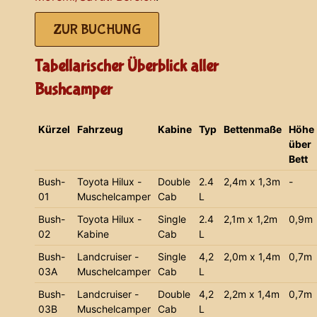
ZUR BUCHUNG
Tabellarischer Überblick aller
Bushcamper
Kürzel
Fahrzeug
Kabine
Typ
Bettenmaße
Höhe
über
Bett
Bush-
Toyota Hilux -
Double
2.4
2,4m x 1,3m
-
01
Muschelcamper
Cab
L
Bush-
Toyota Hilux -
Single
2.4
2,1m x 1,2m
0,9m
02
Kabine
Cab
L
Bush-
Landcruiser -
Single
4,2
2,0m x 1,4m
0,7m
03A
Muschelcamper
Cab
L
Bush-
Landcruiser -
Double
4,2
2,2m x 1,4m
0,7m
03B
Muschelcamper
Cab
L