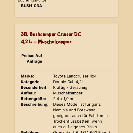
Buchungskürzel:
BUSH-03A
3B. Bushcamper Cruiser DC
4,2 L - Muschelcamper
Preise: Auf
Anfrage
Marke:
Toyota Landcruiser 4x4
Kategorie:
Double Cab 4,2L
Besonderheit:
Kräftig - Geräumig
Aufbau:
Muschelcamper
Bettengröße:
2,4 x 1,0 m
Beschreibung:
Dieses Model ist für ganz
Namibia und Botswana
geeignet, auch für Fahrten in
Trockenflussbetten, wenn
auch auf eigenes Risiko.
Gebühren:
Grenzübertritt LOA 600 Rand /