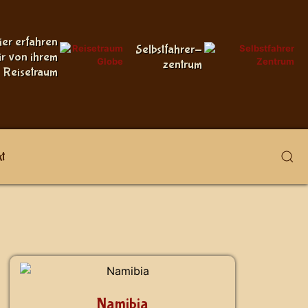
ier erfahren
Selbstfahrer-
ir von ihrem
zentrum
Reisetraum
t
Namibia