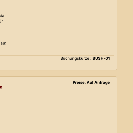
bia
ür
0 N$
Buchungskürzel:
BUSH-01
Preise: Auf Anfrage
e