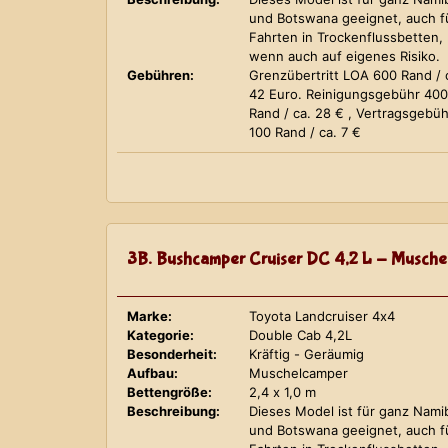
und Botswana geeignet, auch f
Fahrten in Trockenflussbetten,
wenn auch auf eigenes Risiko.
Gebühren:
Grenzübertritt LOA 600 Rand / 
42 Euro. Reinigungsgebühr 400
Rand / ca. 28 € , Vertragsgebüh
100 Rand / ca. 7 €
3B. Bushcamper Cruiser DC 4,2 L - Musche
Marke:
Toyota Landcruiser 4x4
Kategorie:
Double Cab 4,2L
Besonderheit:
Kräftig - Geräumig
Aufbau:
Muschelcamper
Bettengröße:
2,4 x 1,0 m
Beschreibung:
Dieses Model ist für ganz Nami
und Botswana geeignet, auch f