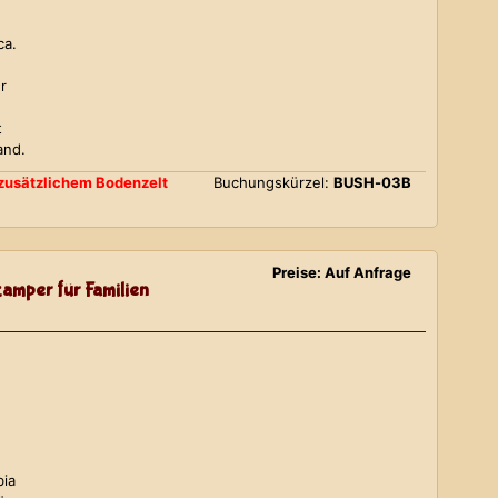
ca.
r
t
and.
d zusätzlichem Bodenzelt
Buchungskürzel:
BUSH-03B
Preise: Auf Anfrage
amper für Familien
bia