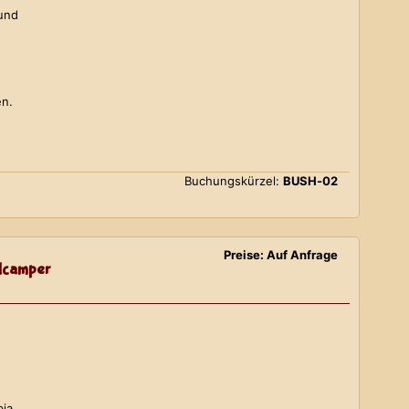
 und
en.
Buchungskürzel:
BUSH-02
Preise: Auf Anfrage
lcamper
bia