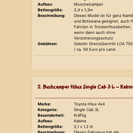
Aufbau:
Muschelcamper
Bettengröße:
2,4 x 1,3m
Beschreibung:
Dieses Model ist für ganz Nami
und Botswana geeignet, auch f
Fahrten in Trockenflussbetten,
wenn dann auch ohne
Versicherungsschutz
Gebühren:
Gebühr Grenzübertritt LOA 75
/ ca. 56 Euro pro Land.
2. Bushcamper Hilux Single Cab 3 L - Kabin
Marke:
Toyota Hilux 4x4
Kategorie:
Single Cab 3L
Besonderheit:
Kräftig
Aufbau:
Kabine
Bettengröße:
2,1 x 1,2 m
Beschreibung:
Dieses Fahrzeug hat die