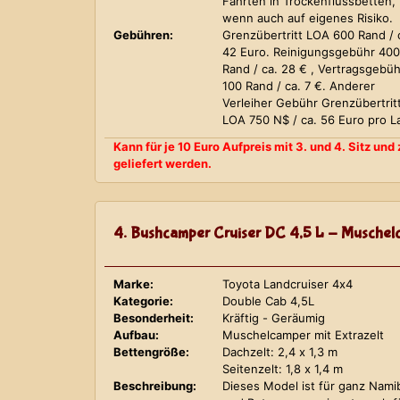
Fahrten in Trockenflussbetten,
wenn auch auf eigenes Risiko.
Gebühren:
Grenzübertritt LOA 600 Rand / 
42 Euro. Reinigungsgebühr 400
Rand / ca. 28 € , Vertragsgebüh
100 Rand / ca. 7 €. Anderer
Verleiher Gebühr Grenzübertrit
LOA 750 N$ / ca. 56 Euro pro L
Kann für je 10 Euro Aufpreis mit 3. und 4. Sitz un
geliefert werden.
4. Bushcamper Cruiser DC 4,5 L - Muschelc
Marke:
Toyota Landcruiser 4x4
Kategorie:
Double Cab 4,5L
Besonderheit:
Kräftig - Geräumig
Aufbau:
Muschelcamper mit Extrazelt
Bettengröße:
Dachzelt: 2,4 x 1,3 m
Seitenzelt: 1,8 x 1,4 m
Beschreibung:
Dieses Model ist für ganz Nami