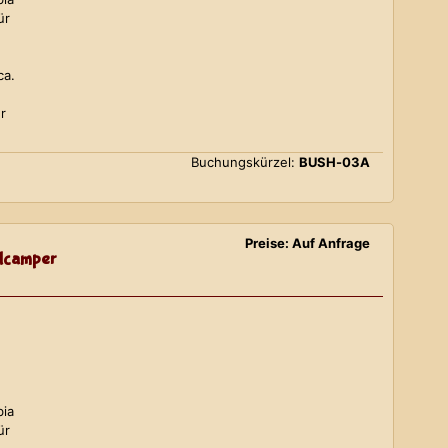
ür
ca.
r
Buchungskürzel:
BUSH-03A
Preise: Auf Anfrage
lcamper
bia
ür