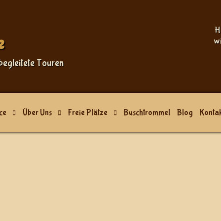
Sprache auswählen
H
e
w
begleitete Touren
ce
Über Uns
Freie Plätze
Buschtrommel
Blog
Kontak