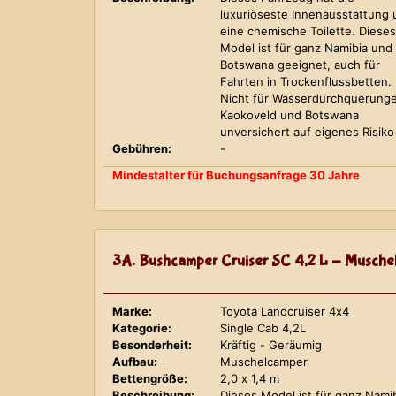
luxuriöseste Innenausstattung
eine chemische Toilette. Dieses
Model ist für ganz Namibia und
Botswana geeignet, auch für
Fahrten in Trockenflussbetten.
Nicht für Wasserdurchquerung
Kaokoveld und Botswana
unversichert auf eigenes Risiko
Gebühren:
-
Mindestalter für Buchungsanfrage 30 Jahre
3A. Bushcamper Cruiser SC 4,2 L - Musche
Marke:
Toyota Landcruiser 4x4
Kategorie:
Single Cab 4,2L
Besonderheit:
Kräftig - Geräumig
Aufbau:
Muschelcamper
Bettengröße:
2,0 x 1,4 m
Beschreibung:
Dieses Model ist für ganz Nami