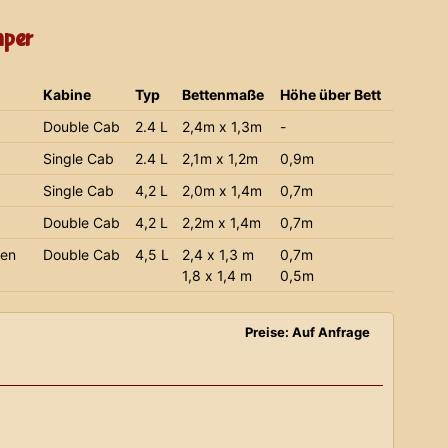
mper
Kabine
Typ
Bettenmaße
Höhe über Bett
Double Cab
2.4 L
2,4m x 1,3m
-
Single Cab
2.4 L
2,1m x 1,2m
0,9m
Single Cab
4,2 L
2,0m x 1,4m
0,7m
Double Cab
4,2 L
2,2m x 1,4m
0,7m
ien
Double Cab
4,5 L
2,4 x 1,3 m
0,7m
1,8 x 1,4 m
0,5m
Preise: Auf Anfrage