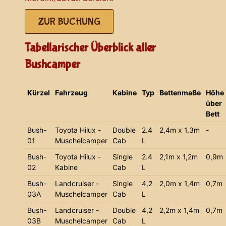
ZUR BUCHUNG
Tabellarischer Überblick aller
Bushcamper
Kürzel
Fahrzeug
Kabine
Typ
Bettenmaße
Höhe
über
Bett
Bush-
Toyota Hilux -
Double
2.4
2,4m x 1,3m
-
01
Muschelcamper
Cab
L
Bush-
Toyota Hilux -
Single
2.4
2,1m x 1,2m
0,9m
02
Kabine
Cab
L
Bush-
Landcruiser -
Single
4,2
2,0m x 1,4m
0,7m
03A
Muschelcamper
Cab
L
Bush-
Landcruiser -
Double
4,2
2,2m x 1,4m
0,7m
03B
Muschelcamper
Cab
L