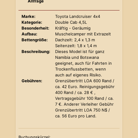
Anfrage
Marke:
Toyota Landcruiser 4x4
Kategorie:
Double Cab 4,5L
Besonderheit:
Kräftig - Geräumig
Aufbau:
Muschelcamper mit Extrazelt
Bettengröße:
Dachzelt: 2,4 x 1,3 m
Seitenzelt: 1,8 x 1,4 m
Beschreibung:
Dieses Model ist für ganz
Namibia und Botswana
geeignet, auch für Fahrten in
Trockenflussbetten, wenn
auch auf eigenes Risiko.
Gebühren:
Grenzübertritt LOA 600 Rand /
ca. 42 Euro. Reinigungsgebühr
400 Rand / ca. 28 € ,
Vertragsgebühr 100 Rand / ca.
7 €. Anderer Verleiher Gebühr
Grenzübertritt LOA 750 N$ /
ca. 56 Euro pro Land.
Buchungskürzel: