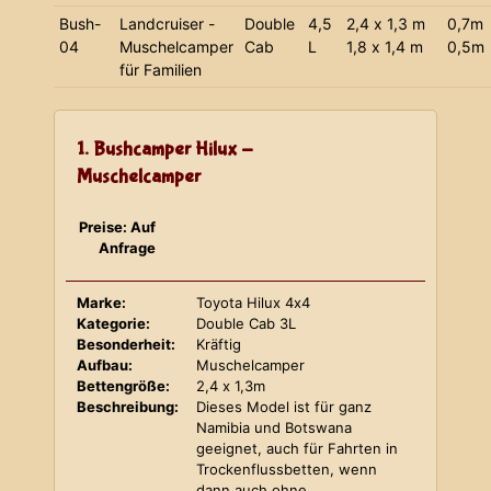
Bush-
Landcruiser -
Double
4,5
2,4 x 1,3 m
0,7m
04
Muschelcamper
Cab
L
1,8 x 1,4 m
0,5m
für Familien
1. Bushcamper Hilux -
Muschelcamper
Preise: Auf
Anfrage
Marke:
Toyota Hilux 4x4
Kategorie:
Double Cab 3L
Besonderheit:
Kräftig
Aufbau:
Muschelcamper
Bettengröße:
2,4 x 1,3m
Beschreibung:
Dieses Model ist für ganz
Namibia und Botswana
geeignet, auch für Fahrten in
Trockenflussbetten, wenn
dann auch ohne