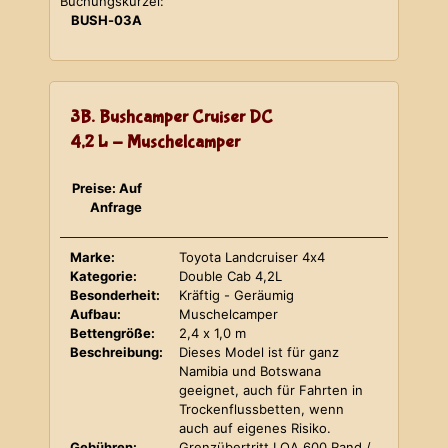
Buchungskürzel:
BUSH-03A
3B. Bushcamper Cruiser DC
4,2 L - Muschelcamper
Preise: Auf
Anfrage
Marke:
Toyota Landcruiser 4x4
Kategorie:
Double Cab 4,2L
Besonderheit:
Kräftig - Geräumig
Aufbau:
Muschelcamper
Bettengröße:
2,4 x 1,0 m
Beschreibung:
Dieses Model ist für ganz
Namibia und Botswana
geeignet, auch für Fahrten in
Trockenflussbetten, wenn
auch auf eigenes Risiko.
Gebühren:
Grenzübertritt LOA 600 Rand /