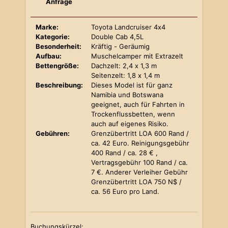
Anfrage
Marke:
Toyota Landcruiser 4x4
Kategorie:
Double Cab 4,5L
Besonderheit:
Kräftig - Geräumig
Aufbau:
Muschelcamper mit Extrazelt
Bettengröße:
Dachzelt: 2,4 x 1,3 m
Seitenzelt: 1,8 x 1,4 m
Beschreibung:
Dieses Model ist für ganz
Namibia und Botswana
geeignet, auch für Fahrten in
Trockenflussbetten, wenn
auch auf eigenes Risiko.
Gebühren:
Grenzübertritt LOA 600 Rand /
ca. 42 Euro. Reinigungsgebühr
400 Rand / ca. 28 € ,
Vertragsgebühr 100 Rand / ca.
7 €. Anderer Verleiher Gebühr
Grenzübertritt LOA 750 N$ /
ca. 56 Euro pro Land.
Buchungskürzel: