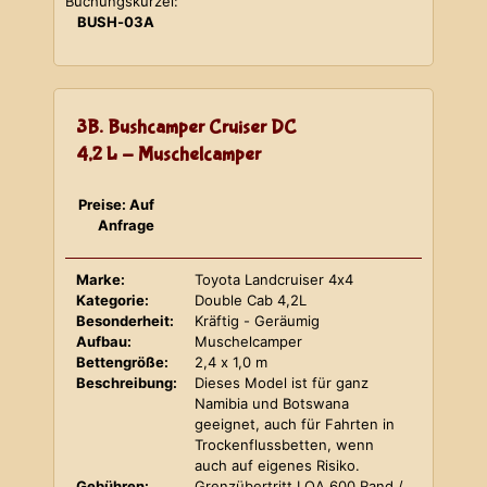
Buchungskürzel:
BUSH-03A
3B. Bushcamper Cruiser DC
4,2 L - Muschelcamper
Preise: Auf
Anfrage
Marke:
Toyota Landcruiser 4x4
Kategorie:
Double Cab 4,2L
Besonderheit:
Kräftig - Geräumig
Aufbau:
Muschelcamper
Bettengröße:
2,4 x 1,0 m
Beschreibung:
Dieses Model ist für ganz
Namibia und Botswana
geeignet, auch für Fahrten in
Trockenflussbetten, wenn
auch auf eigenes Risiko.
Gebühren:
Grenzübertritt LOA 600 Rand /