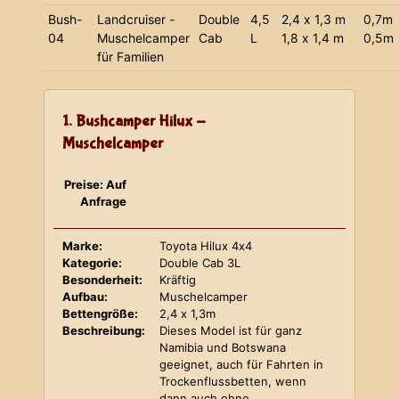
Bush-
Landcruiser -
Double
4,5
2,4 x 1,3 m
0,7m
04
Muschelcamper
Cab
L
1,8 x 1,4 m
0,5m
für Familien
1. Bushcamper Hilux -
Muschelcamper
Preise: Auf
Anfrage
Marke:
Toyota Hilux 4x4
Kategorie:
Double Cab 3L
Besonderheit:
Kräftig
Aufbau:
Muschelcamper
Bettengröße:
2,4 x 1,3m
Beschreibung:
Dieses Model ist für ganz
Namibia und Botswana
geeignet, auch für Fahrten in
Trockenflussbetten, wenn
dann auch ohne