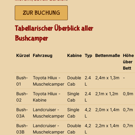
ZUR BUCHUNG
Tabellarischer Überblick aller
Bushcamper
Kürzel
Fahrzeug
Kabine
Typ
Bettenmaße
Höhe
über
Bett
Bush-
Toyota Hilux -
Double
2.4
2,4m x 1,3m
-
01
Muschelcamper
Cab
L
Bush-
Toyota Hilux -
Single
2.4
2,1m x 1,2m
0,9m
02
Kabine
Cab
L
Bush-
Landcruiser -
Single
4,2
2,0m x 1,4m
0,7m
03A
Muschelcamper
Cab
L
Bush-
Landcruiser -
Double
4,2
2,2m x 1,4m
0,7m
03B
Muschelcamper
Cab
L