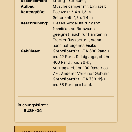
Besonderheit:
Kräftig - Geräumig
Aufbau:
Muschelcamper mit Extrazelt
Bettengröße:
Dachzelt: 2,4 x 1,3 m
Seitenzelt: 1,8 x 1,4 m
Beschreibung:
Dieses Model ist für ganz
Namibia und Botswana
geeignet, auch für Fahrten in
Trockenflussbetten, wenn
auch auf eigenes Risiko.
Gebühren:
Grenzübertritt LOA 600 Rand /
ca. 42 Euro. Reinigungsgebühr
400 Rand / ca. 28 € ,
Vertragsgebühr 100 Rand / ca.
7 €. Anderer Verleiher Gebühr
Grenzübertritt LOA 750 N$ /
ca. 56 Euro pro Land.
Buchungskürzel:
BUSH-04