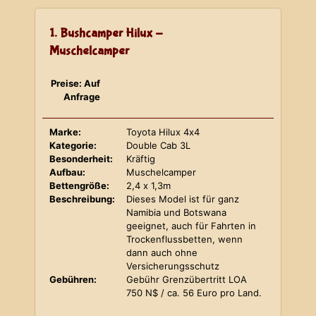
1. Bushcamper Hilux -
Muschelcamper
Preise: Auf
Anfrage
Marke:
Toyota Hilux 4x4
Kategorie:
Double Cab 3L
Besonderheit:
Kräftig
Aufbau:
Muschelcamper
Bettengröße:
2,4 x 1,3m
Beschreibung:
Dieses Model ist für ganz
Namibia und Botswana
geeignet, auch für Fahrten in
Trockenflussbetten, wenn
dann auch ohne
Versicherungsschutz
Gebühren:
Gebühr Grenzübertritt LOA
750 N$ / ca. 56 Euro pro Land.