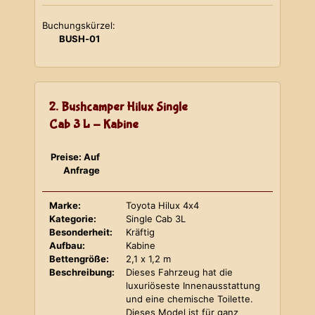
Buchungskürzel:
BUSH-01
2. Bushcamper Hilux Single
Cab 3 L - Kabine
Preise: Auf
Anfrage
Marke:
Toyota Hilux 4x4
Kategorie:
Single Cab 3L
Besonderheit:
Kräftig
Aufbau:
Kabine
Bettengröße:
2,1 x 1,2 m
Beschreibung:
Dieses Fahrzeug hat die
luxuriöseste Innenausstattung
und eine chemische Toilette.
Dieses Model ist für ganz