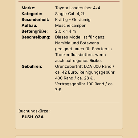
Marke:
Toyota Landcruiser 4x4
Kategorie:
Single Cab 4,2L
Besonderheit:
Kräftig - Geräumig
Aufbau:
Muschelcamper
Bettengröße:
2,0 x 1,4 m
Beschreibung:
Dieses Model ist für ganz
Namibia und Botswana
geeignet, auch für Fahrten in
Trockenflussbetten, wenn
auch auf eigenes Risiko.
Gebühren:
Grenzübertritt LOA 600 Rand /
ca. 42 Euro. Reinigungsgebühr
400 Rand / ca. 28 € ,
Vertragsgebühr 100 Rand / ca.
7 €
Buchungskürzel:
BUSH-03A