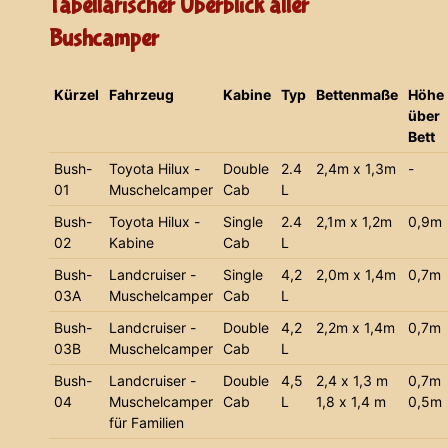
Tabellarischer Überblick aller
Bushcamper
Kürzel
Fahrzeug
Kabine
Typ
Bettenmaße
Höhe
über
Bett
Bush-
Toyota Hilux -
Double
2.4
2,4m x 1,3m
-
01
Muschelcamper
Cab
L
Bush-
Toyota Hilux -
Single
2.4
2,1m x 1,2m
0,9m
02
Kabine
Cab
L
Bush-
Landcruiser -
Single
4,2
2,0m x 1,4m
0,7m
03A
Muschelcamper
Cab
L
Bush-
Landcruiser -
Double
4,2
2,2m x 1,4m
0,7m
03B
Muschelcamper
Cab
L
Bush-
Landcruiser -
Double
4,5
2,4 x 1,3 m
0,7m
04
Muschelcamper
Cab
L
1,8 x 1,4 m
0,5m
für Familien