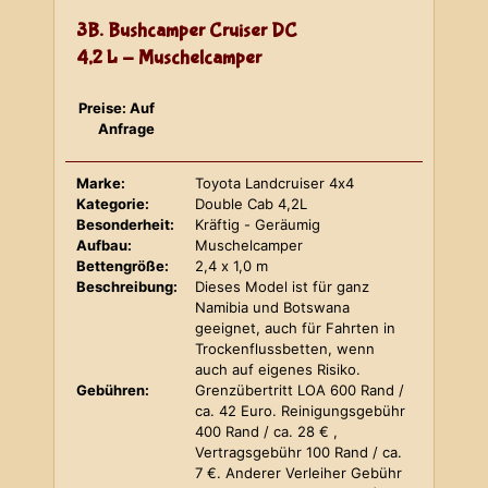
3B. Bushcamper Cruiser DC
4,2 L - Muschelcamper
Preise: Auf
Anfrage
Marke:
Toyota Landcruiser 4x4
Kategorie:
Double Cab 4,2L
Besonderheit:
Kräftig - Geräumig
Aufbau:
Muschelcamper
Bettengröße:
2,4 x 1,0 m
Beschreibung:
Dieses Model ist für ganz
Namibia und Botswana
geeignet, auch für Fahrten in
Trockenflussbetten, wenn
auch auf eigenes Risiko.
Gebühren:
Grenzübertritt LOA 600 Rand /
ca. 42 Euro. Reinigungsgebühr
400 Rand / ca. 28 € ,
Vertragsgebühr 100 Rand / ca.
7 €. Anderer Verleiher Gebühr