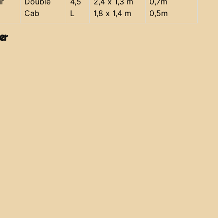
r
Double
4,5
2,4 x 1,3 m
0,7m
Cab
L
1,8 x 1,4 m
0,5m
er