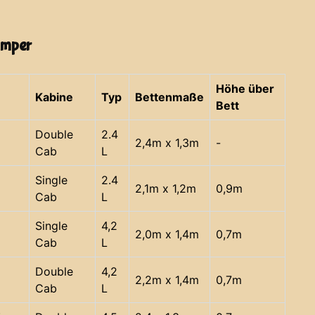
amper
Höhe über
Kabine
Typ
Bettenmaße
Bett
Double
2.4
2,4m x 1,3m
-
Cab
L
Single
2.4
2,1m x 1,2m
0,9m
Cab
L
Single
4,2
2,0m x 1,4m
0,7m
Cab
L
Double
4,2
2,2m x 1,4m
0,7m
Cab
L