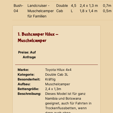
Bush-
Landcruiser -
Double
4,5
2,4 x 1,3 m
0,7m
04
Muschelcamper
Cab
L
1,8 x 1,4 m
0,5m
für Familien
1. Bushcamper Hilux -
Muschelcamper
Preise: Auf
Anfrage
Marke:
Toyota Hilux 4x4
Kategorie:
Double Cab 3L
Besonderheit:
Kräftig
Aufbau:
Muschelcamper
Bettengröße:
2,4 x 1,3m
Beschreibung:
Dieses Model ist für ganz
Namibia und Botswana
geeignet, auch für Fahrten in
Trockenflussbetten, wenn
dann auch ohne