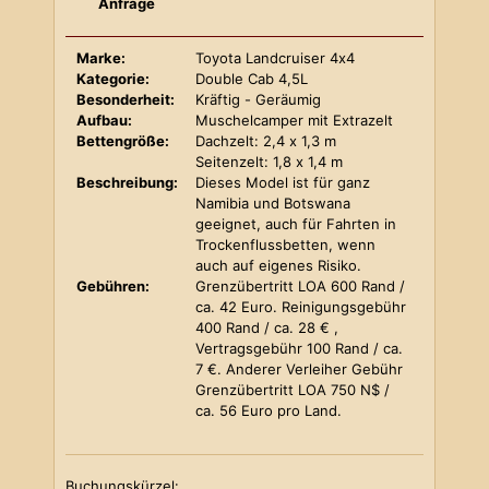
Anfrage
Marke:
Toyota Landcruiser 4x4
Kategorie:
Double Cab 4,5L
Besonderheit:
Kräftig - Geräumig
Aufbau:
Muschelcamper mit Extrazelt
Bettengröße:
Dachzelt: 2,4 x 1,3 m
Seitenzelt: 1,8 x 1,4 m
Beschreibung:
Dieses Model ist für ganz
Namibia und Botswana
geeignet, auch für Fahrten in
Trockenflussbetten, wenn
auch auf eigenes Risiko.
Gebühren:
Grenzübertritt LOA 600 Rand /
ca. 42 Euro. Reinigungsgebühr
400 Rand / ca. 28 € ,
Vertragsgebühr 100 Rand / ca.
7 €. Anderer Verleiher Gebühr
Grenzübertritt LOA 750 N$ /
ca. 56 Euro pro Land.
Buchungskürzel: