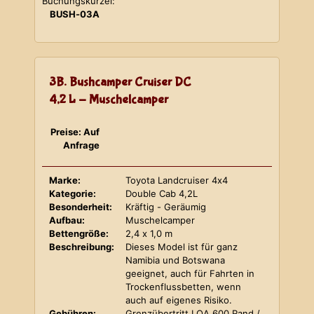
Buchungskürzel:
BUSH-03A
3B. Bushcamper Cruiser DC
4,2 L - Muschelcamper
Preise: Auf
Anfrage
Marke:
Toyota Landcruiser 4x4
Kategorie:
Double Cab 4,2L
Besonderheit:
Kräftig - Geräumig
Aufbau:
Muschelcamper
Bettengröße:
2,4 x 1,0 m
Beschreibung:
Dieses Model ist für ganz
Namibia und Botswana
geeignet, auch für Fahrten in
Trockenflussbetten, wenn
auch auf eigenes Risiko.
Gebühren:
Grenzübertritt LOA 600 Rand /