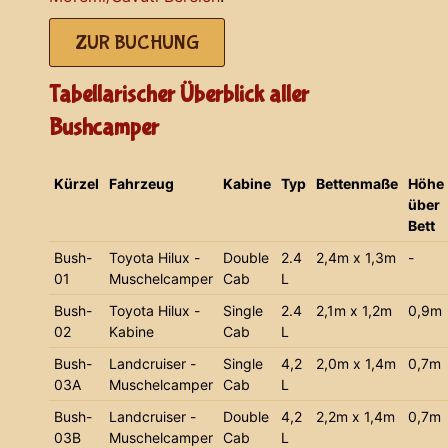
ZUR BUCHUNG
Tabellarischer Überblick aller
Bushcamper
Kürzel
Fahrzeug
Kabine
Typ
Bettenmaße
Höhe
über
Bett
Bush-
Toyota Hilux -
Double
2.4
2,4m x 1,3m
-
01
Muschelcamper
Cab
L
Bush-
Toyota Hilux -
Single
2.4
2,1m x 1,2m
0,9m
02
Kabine
Cab
L
Bush-
Landcruiser -
Single
4,2
2,0m x 1,4m
0,7m
03A
Muschelcamper
Cab
L
Bush-
Landcruiser -
Double
4,2
2,2m x 1,4m
0,7m
03B
Muschelcamper
Cab
L