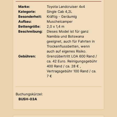
Marke:
Toyota Landcruiser 4x4
Kategorie:
Single Cab 4,2L
Besonderheit:
Kräftig - Geräumig
Aufbau:
Muschelcamper
Bettengröße:
2,0 x 1,4 m
Beschreibung:
Dieses Model ist für ganz
Namibia und Botswana
geeignet, auch für Fahrten in
Trockenflussbetten, wenn
auch auf eigenes Risiko.
Gebühren:
Grenzübertritt LOA 600 Rand /
ca. 42 Euro. Reinigungsgebühr
400 Rand / ca. 28 € ,
Vertragsgebühr 100 Rand / ca.
7 €
Buchungskürzel:
BUSH-03A