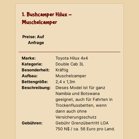
1. Bushcamper Hilux -
Muschelcamper
Preise: Auf
Anfrage
Marke:
Toyota Hilux 4x4
Kategorie:
Double Cab 3L
Besonderheit:
Kräftig
Aufbau:
Muschelcamper
Bettengröße:
2,4 x 1,3m
Beschreibung:
Dieses Model ist für ganz
Namibia und Botswana
geeignet, auch für Fahrten in
Trockenflussbetten, wenn
dann auch ohne
Versicherungsschutz
Gebühren:
Gebühr Grenzübertritt LOA
750 N$ / ca. 56 Euro pro Land.