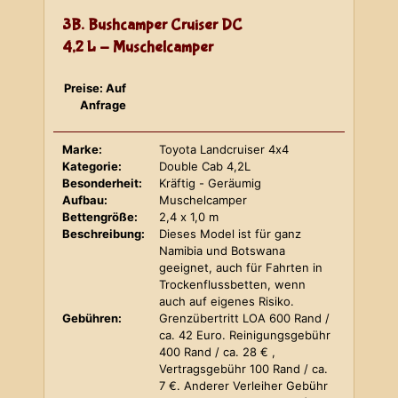
3B. Bushcamper Cruiser DC
4,2 L - Muschelcamper
Preise: Auf
Anfrage
Marke:
Toyota Landcruiser 4x4
Kategorie:
Double Cab 4,2L
Besonderheit:
Kräftig - Geräumig
Aufbau:
Muschelcamper
Bettengröße:
2,4 x 1,0 m
Beschreibung:
Dieses Model ist für ganz
Namibia und Botswana
geeignet, auch für Fahrten in
Trockenflussbetten, wenn
auch auf eigenes Risiko.
Gebühren:
Grenzübertritt LOA 600 Rand /
ca. 42 Euro. Reinigungsgebühr
400 Rand / ca. 28 € ,
Vertragsgebühr 100 Rand / ca.
7 €. Anderer Verleiher Gebühr