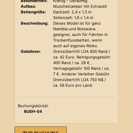
Besonderheit:
Kräftig - Geräumig
Aufbau:
Muschelcamper mit Extrazelt
Bettengröße:
Dachzelt: 2,4 x 1,3 m
Seitenzelt: 1,8 x 1,4 m
Beschreibung:
Dieses Model ist für ganz
Namibia und Botswana
geeignet, auch für Fahrten in
Trockenflussbetten, wenn
auch auf eigenes Risiko.
Gebühren:
Grenzübertritt LOA 600 Rand /
ca. 42 Euro. Reinigungsgebühr
400 Rand / ca. 28 € ,
Vertragsgebühr 100 Rand / ca.
7 €. Anderer Verleiher Gebühr
Grenzübertritt LOA 750 N$ /
ca. 56 Euro pro Land.
Buchungskürzel:
BUSH-04