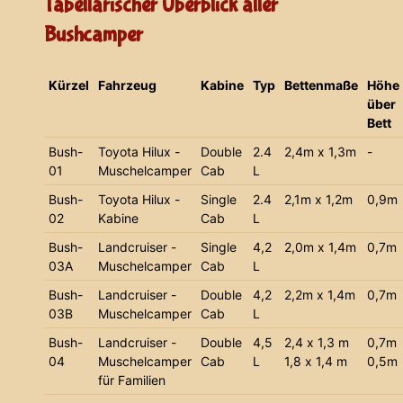
Tabellarischer Überblick aller
Bushcamper
Kürzel
Fahrzeug
Kabine
Typ
Bettenmaße
Höhe
über
Bett
Bush-
Toyota Hilux -
Double
2.4
2,4m x 1,3m
-
01
Muschelcamper
Cab
L
Bush-
Toyota Hilux -
Single
2.4
2,1m x 1,2m
0,9m
02
Kabine
Cab
L
Bush-
Landcruiser -
Single
4,2
2,0m x 1,4m
0,7m
03A
Muschelcamper
Cab
L
Bush-
Landcruiser -
Double
4,2
2,2m x 1,4m
0,7m
03B
Muschelcamper
Cab
L
Bush-
Landcruiser -
Double
4,5
2,4 x 1,3 m
0,7m
04
Muschelcamper
Cab
L
1,8 x 1,4 m
0,5m
für Familien