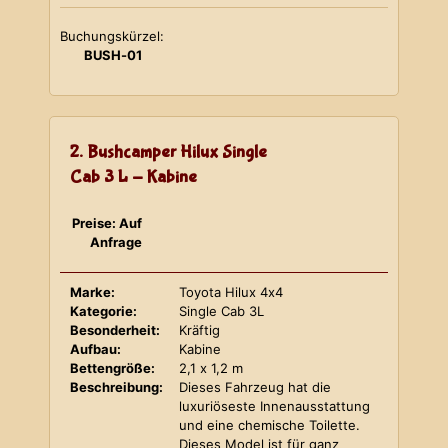
Buchungskürzel:
BUSH-01
2. Bushcamper Hilux Single
Cab 3 L - Kabine
Preise: Auf
Anfrage
Marke:
Toyota Hilux 4x4
Kategorie:
Single Cab 3L
Besonderheit:
Kräftig
Aufbau:
Kabine
Bettengröße:
2,1 x 1,2 m
Beschreibung:
Dieses Fahrzeug hat die
luxuriöseste Innenausstattung
und eine chemische Toilette.
Dieses Model ist für ganz