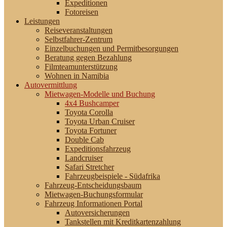
Expeditionen
Fotoreisen
Leistungen
Reiseveranstaltungen
Selbstfahrer-Zentrum
Einzelbuchungen und Permitbesorgungen
Beratung gegen Bezahlung
Filmteamunterstützung
Wohnen in Namibia
Autovermittlung
Mietwagen-Modelle und Buchung
4x4 Bushcamper
Toyota Corolla
Toyota Urban Cruiser
Toyota Fortuner
Double Cab
Expeditionsfahrzeug
Landcruiser
Safari Stretcher
Fahrzeugbeispiele - Südafrika
Fahrzeug-Entscheidungsbaum
Mietwagen-Buchungsformular
Fahrzeug Informationen Portal
Autoversicherungen
Tankstellen mit Kreditkartenzahlung