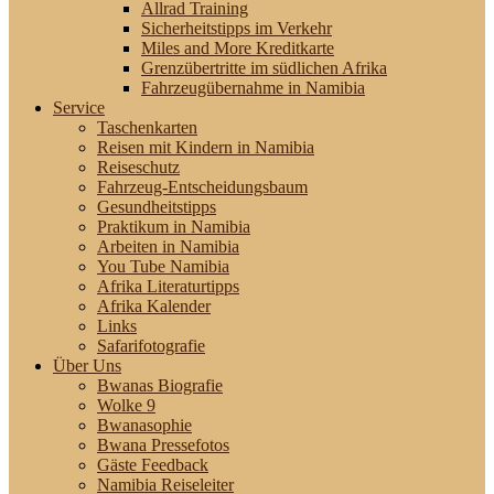
Allrad Training
Sicherheitstipps im Verkehr
Miles and More Kreditkarte
Grenzübertritte im südlichen Afrika
Fahrzeugübernahme in Namibia
Service
Taschenkarten
Reisen mit Kindern in Namibia
Reiseschutz
Fahrzeug-Entscheidungsbaum
Gesundheitstipps
Praktikum in Namibia
Arbeiten in Namibia
You Tube Namibia
Afrika Literaturtipps
Afrika Kalender
Links
Safarifotografie
Über Uns
Bwanas Biografie
Wolke 9
Bwanasophie
Bwana Pressefotos
Gäste Feedback
Namibia Reiseleiter