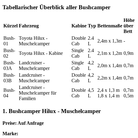
Tabellarischer Überblick aller Bushcamper
Höhe
Kürzel
Fahrzeug
Kabine
Typ
Bettenmaße
über
Bett
Bush-
Toyota Hilux -
Double
2.4
2,4m x 1,3m
-
01
Muschelcamper
Cab
L
Bush-
Single
2.4
Toyota Hilux - Kabine
2,1m x 1,2m
0,9m
02
Cab
L
Bush-
Landcruiser -
Single
4,2
2,0m x 1,4m
0,7m
03A
Muschelcamper
Cab
L
Bush-
Landcruiser -
Double
4,2
2,2m x 1,4m
0,7m
03B
Muschelcamper
Cab
L
Landcruiser -
Bush-
Double
4,5
2,4 x 1,3 m
0,7m
Muschelcamper für
04
Cab
L
1,8 x 1,4 m
0,5m
Familien
1. Bushcamper Hilux - Muschelcamper
Preise: Auf Anfrage
Marke: