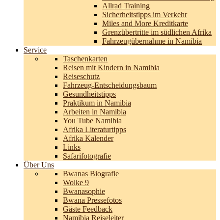
Allrad Training
Sicherheitstipps im Verkehr
Miles and More Kreditkarte
Grenzübertritte im südlichen Afrika
Fahrzeugübernahme in Namibia
Service
Taschenkarten
Reisen mit Kindern in Namibia
Reiseschutz
Fahrzeug-Entscheidungsbaum
Gesundheitstipps
Praktikum in Namibia
Arbeiten in Namibia
You Tube Namibia
Afrika Literaturtipps
Afrika Kalender
Links
Safarifotografie
Über Uns
Bwanas Biografie
Wolke 9
Bwanasophie
Bwana Pressefotos
Gäste Feedback
Namibia Reiseleiter