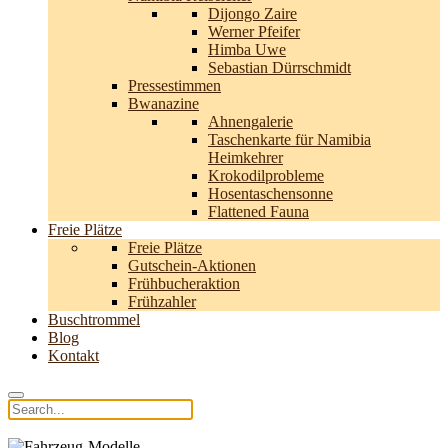
Dijongo Zaire
Werner Pfeifer
Himba Uwe
Sebastian Dürrschmidt
Pressestimmen
Bwanazine
Ahnengalerie
Taschenkarte für Namibia
Heimkehrer
Krokodilprobleme
Hosentaschensonne
Flattened Fauna
Freie Plätze
Freie Plätze
Gutschein-Aktionen
Frühbucheraktion
Frühzahler
Buschtrommel
Blog
Kontakt