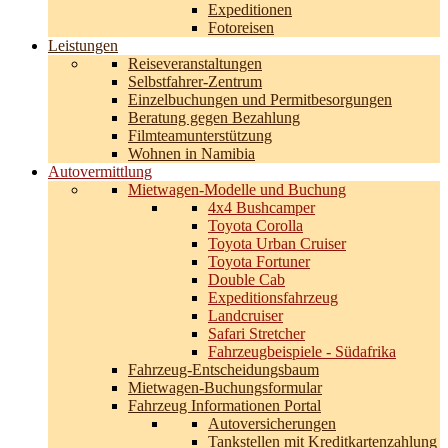
Expeditionen
Fotoreisen
Leistungen
Reiseveranstaltungen
Selbstfahrer-Zentrum
Einzelbuchungen und Permitbesorgungen
Beratung gegen Bezahlung
Filmteamunterstützung
Wohnen in Namibia
Autovermittlung
Mietwagen-Modelle und Buchung
4x4 Bushcamper
Toyota Corolla
Toyota Urban Cruiser
Toyota Fortuner
Double Cab
Expeditionsfahrzeug
Landcruiser
Safari Stretcher
Fahrzeugbeispiele - Südafrika
Fahrzeug-Entscheidungsbaum
Mietwagen-Buchungsformular
Fahrzeug Informationen Portal
Autoversicherungen
Tankstellen mit Kreditkartenzahlung