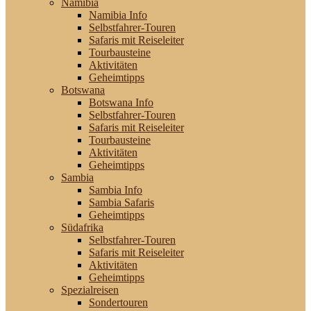
Namibia
Namibia Info
Selbstfahrer-Touren
Safaris mit Reiseleiter
Tourbausteine
Aktivitäten
Geheimtipps
Botswana
Botswana Info
Selbstfahrer-Touren
Safaris mit Reiseleiter
Tourbausteine
Aktivitäten
Geheimtipps
Sambia
Sambia Info
Sambia Safaris
Geheimtipps
Südafrika
Selbstfahrer-Touren
Safaris mit Reiseleiter
Aktivitäten
Geheimtipps
Spezialreisen
Sondertouren