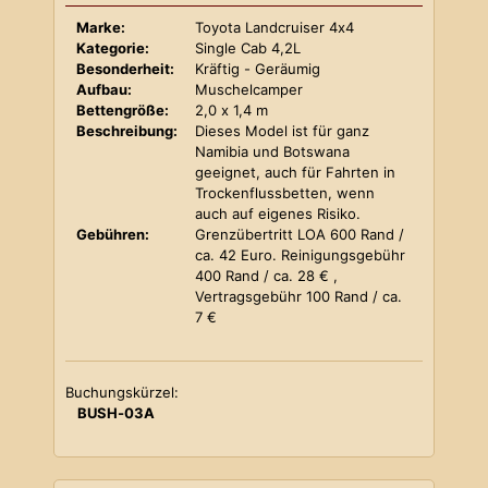
Marke:
Toyota Landcruiser 4x4
Kategorie:
Single Cab 4,2L
Besonderheit:
Kräftig - Geräumig
Aufbau:
Muschelcamper
Bettengröße:
2,0 x 1,4 m
Beschreibung:
Dieses Model ist für ganz
Namibia und Botswana
geeignet, auch für Fahrten in
Trockenflussbetten, wenn
auch auf eigenes Risiko.
Gebühren:
Grenzübertritt LOA 600 Rand /
ca. 42 Euro. Reinigungsgebühr
400 Rand / ca. 28 € ,
Vertragsgebühr 100 Rand / ca.
7 €
Buchungskürzel:
BUSH-03A