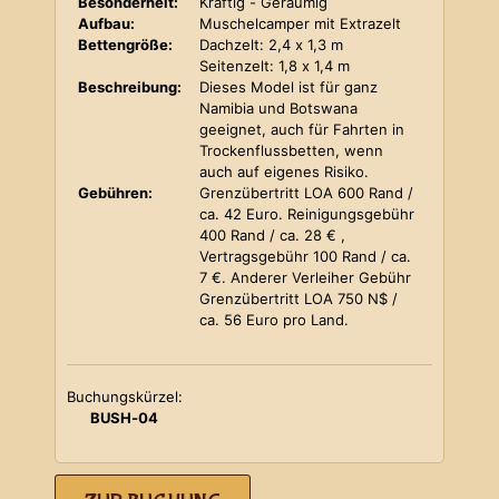
Besonderheit:
Kräftig - Geräumig
Aufbau:
Muschelcamper mit Extrazelt
Bettengröße:
Dachzelt: 2,4 x 1,3 m
Seitenzelt: 1,8 x 1,4 m
Beschreibung:
Dieses Model ist für ganz
Namibia und Botswana
geeignet, auch für Fahrten in
Trockenflussbetten, wenn
auch auf eigenes Risiko.
Gebühren:
Grenzübertritt LOA 600 Rand /
ca. 42 Euro. Reinigungsgebühr
400 Rand / ca. 28 € ,
Vertragsgebühr 100 Rand / ca.
7 €. Anderer Verleiher Gebühr
Grenzübertritt LOA 750 N$ /
ca. 56 Euro pro Land.
Buchungskürzel:
BUSH-04