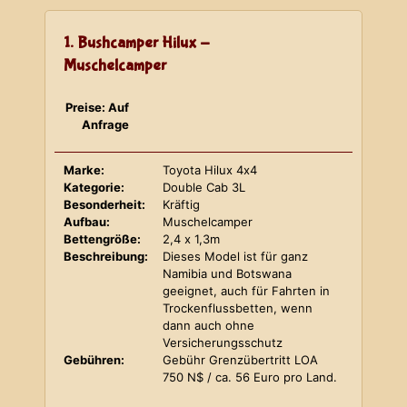
1. Bushcamper Hilux -
Muschelcamper
Preise: Auf
Anfrage
Marke:
Toyota Hilux 4x4
Kategorie:
Double Cab 3L
Besonderheit:
Kräftig
Aufbau:
Muschelcamper
Bettengröße:
2,4 x 1,3m
Beschreibung:
Dieses Model ist für ganz
Namibia und Botswana
geeignet, auch für Fahrten in
Trockenflussbetten, wenn
dann auch ohne
Versicherungsschutz
Gebühren:
Gebühr Grenzübertritt LOA
750 N$ / ca. 56 Euro pro Land.