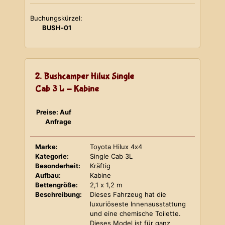
Buchungskürzel:
BUSH-01
2. Bushcamper Hilux Single
Cab 3 L - Kabine
Preise: Auf
Anfrage
Marke:
Toyota Hilux 4x4
Kategorie:
Single Cab 3L
Besonderheit:
Kräftig
Aufbau:
Kabine
Bettengröße:
2,1 x 1,2 m
Beschreibung:
Dieses Fahrzeug hat die
luxuriöseste Innenausstattung
und eine chemische Toilette.
Dieses Model ist für ganz