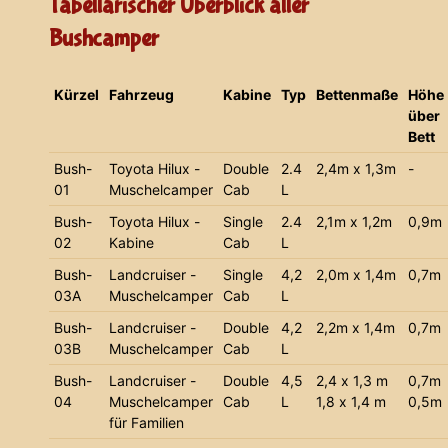
Tabellarischer Überblick aller
Bushcamper
Kürzel
Fahrzeug
Kabine
Typ
Bettenmaße
Höhe
über
Bett
Bush-
Toyota Hilux -
Double
2.4
2,4m x 1,3m
-
01
Muschelcamper
Cab
L
Bush-
Toyota Hilux -
Single
2.4
2,1m x 1,2m
0,9m
02
Kabine
Cab
L
Bush-
Landcruiser -
Single
4,2
2,0m x 1,4m
0,7m
03A
Muschelcamper
Cab
L
Bush-
Landcruiser -
Double
4,2
2,2m x 1,4m
0,7m
03B
Muschelcamper
Cab
L
Bush-
Landcruiser -
Double
4,5
2,4 x 1,3 m
0,7m
04
Muschelcamper
Cab
L
1,8 x 1,4 m
0,5m
für Familien