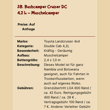
3B. Bushcamper Cruiser DC
4,2 L - Muschelcamper
Preise: Auf
Anfrage
Marke:
Toyota Landcruiser 4x4
Kategorie:
Double Cab 4,2L
Besonderheit:
Kräftig - Geräumig
Aufbau:
Muschelcamper
Bettengröße:
2,4 x 1,0 m
Beschreibung:
Dieses Model ist für ganz
Namibia und Botswana
geeignet, auch für Fahrten in
Trockenflussbetten, wenn
auch auf eigenes Risiko.
Gebühren:
Grenzübertritt LOA 600 Rand /
ca. 42 Euro. Reinigungsgebühr
400 Rand / ca. 28 € ,
Vertragsgebühr 100 Rand / ca.
7 €. Anderer Verleiher Gebühr