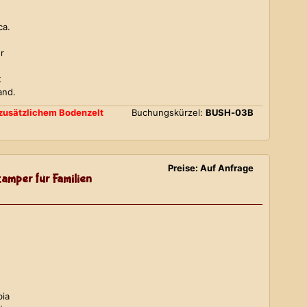
ca.
r
t
and.
d zusätzlichem Bodenzelt
Buchungskürzel:
BUSH-03B
Preise: Auf Anfrage
amper für Familien
bia