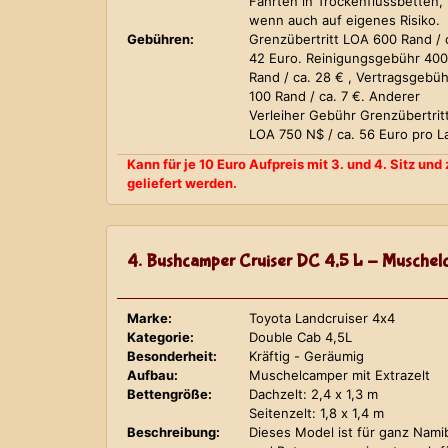
Fahrten in Trockenflussbetten,
wenn auch auf eigenes Risiko.
Gebühren:
Grenzübertritt LOA 600 Rand / 
42 Euro. Reinigungsgebühr 400
Rand / ca. 28 € , Vertragsgebüh
100 Rand / ca. 7 €. Anderer
Verleiher Gebühr Grenzübertrit
LOA 750 N$ / ca. 56 Euro pro L
Kann für je 10 Euro Aufpreis mit 3. und 4. Sitz un
geliefert werden.
4. Bushcamper Cruiser DC 4,5 L - Muschelc
Marke:
Toyota Landcruiser 4x4
Kategorie:
Double Cab 4,5L
Besonderheit:
Kräftig - Geräumig
Aufbau:
Muschelcamper mit Extrazelt
Bettengröße:
Dachzelt: 2,4 x 1,3 m
Seitenzelt: 1,8 x 1,4 m
Beschreibung:
Dieses Model ist für ganz Nami