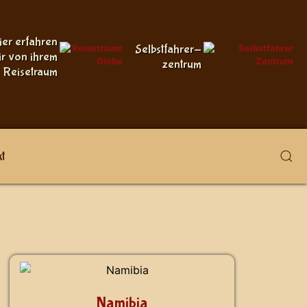
ier erfahren
Selbstfahrer-
ir von ihrem
zentrum
Reisetraum
t
Namibia