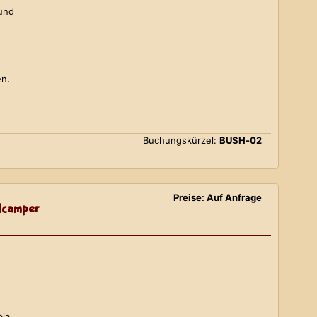
 und
en.
Buchungskürzel:
BUSH-02
Preise: Auf Anfrage
lcamper
bia