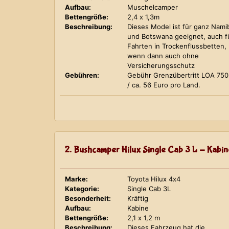
Aufbau:
Muschelcamper
Bettengröße:
2,4 x 1,3m
Beschreibung:
Dieses Model ist für ganz Nami
und Botswana geeignet, auch f
Fahrten in Trockenflussbetten,
wenn dann auch ohne
Versicherungsschutz
Gebühren:
Gebühr Grenzübertritt LOA 75
/ ca. 56 Euro pro Land.
2. Bushcamper Hilux Single Cab 3 L - Kabin
Marke:
Toyota Hilux 4x4
Kategorie:
Single Cab 3L
Besonderheit:
Kräftig
Aufbau:
Kabine
Bettengröße:
2,1 x 1,2 m
Beschreibung:
Dieses Fahrzeug hat die