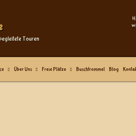
Sprache auswählen
H
e
w
begleitete Touren
ce
Über Uns
Freie Plätze
Buschtrommel
Blog
Kontak