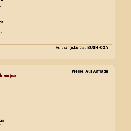
ür
ca.
r
Buchungskürzel:
BUSH-03A
Preise: Auf Anfrage
lcamper
bia
ür