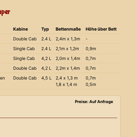
mper
Kabine
Typ
Bettenmaße
Höhe über Bett
Double Cab
2.4 L
2,4m x 1,3m
-
Single Cab
2.4 L
2,1m x 1,2m
0,9m
Single Cab
4,2 L
2,0m x 1,4m
0,7m
Double Cab
4,2 L
2,2m x 1,4m
0,7m
ien
Double Cab
4,5 L
2,4 x 1,3 m
0,7m
1,8 x 1,4 m
0,5m
Preise: Auf Anfrage