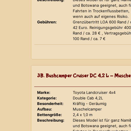
und Botswana geeignet, auch f
Fahrten in Trockenflussbetten,
wenn auch auf eigenes Risiko.
Gebühren:
Grenzübertritt LOA 600 Rand / 
42 Euro. Reinigungsgebühr 400
Rand / ca. 28 € , Vertragsgebüh
100 Rand / ca. 7 €
3B. Bushcamper Cruiser DC 4,2 L - Musche
Marke:
Toyota Landcruiser 4x4
Kategorie:
Double Cab 4,2L
Besonderheit:
Kräftig - Geräumig
Aufbau:
Muschelcamper
Bettengröße:
2,4 x 1,0 m
Beschreibung:
Dieses Model ist für ganz Nami
und Botswana geeignet, auch f