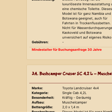
luxuriöseste Innenausstattung
eine chemische Toilette. Dieses
Model ist für ganz Namibia und
Botswana geeignet, auch für
Fahrten in Trockenflussbetten.
Nicht für Wasserdurchquerung
Kaokoveld und Botswana
unversichert auf eigenes Risiko
Gebühren:
-
Mindestalter für Buchungsanfrage 30 Jahre
3A. Bushcamper Cruiser SC 4,2 L - Musche
Marke:
Toyota Landcruiser 4x4
Kategorie:
Single Cab 4,2L
Besonderheit:
Kräftig - Geräumig
Aufbau:
Muschelcamper
Bettengröße:
2,0 x 1,4 m
Beschreibung:
Dieses Model ist für ganz Nami