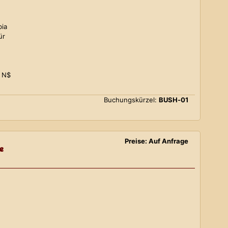
bia
ür
0 N$
Buchungskürzel:
BUSH-01
Preise: Auf Anfrage
e