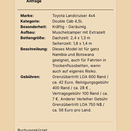
Anfrage
Marke:
Toyota Landcruiser 4x4
Kategorie:
Double Cab 4,5L
Besonderheit:
Kräftig - Geräumig
Aufbau:
Muschelcamper mit Extrazelt
Bettengröße:
Dachzelt: 2,4 x 1,3 m
Seitenzelt: 1,8 x 1,4 m
Beschreibung:
Dieses Model ist für ganz
Namibia und Botswana
geeignet, auch für Fahrten in
Trockenflussbetten, wenn
auch auf eigenes Risiko.
Gebühren:
Grenzübertritt LOA 600 Rand /
ca. 42 Euro. Reinigungsgebühr
400 Rand / ca. 28 € ,
Vertragsgebühr 100 Rand / ca.
7 €. Anderer Verleiher Gebühr
Grenzübertritt LOA 750 N$ /
ca. 56 Euro pro Land.
Buchungskürzel: