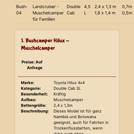
Bush-
Landcruiser -
Double
4,5
2,4 x 1,3 m
0,7m
04
Muschelcamper
Cab
L
1,8 x 1,4 m
0,5m
für Familien
1. Bushcamper Hilux -
Muschelcamper
Preise: Auf
Anfrage
Marke:
Toyota Hilux 4x4
Kategorie:
Double Cab 3L
Besonderheit:
Kräftig
Aufbau:
Muschelcamper
Bettengröße:
2,4 x 1,3m
Beschreibung:
Dieses Model ist für ganz
Namibia und Botswana
geeignet, auch für Fahrten in
Trockenflussbetten, wenn
dann auch ohne