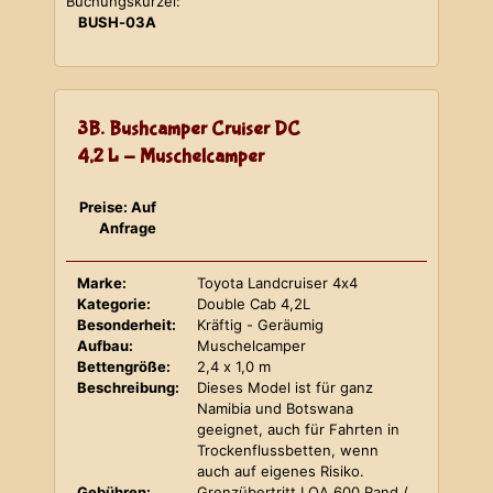
Buchungskürzel:
BUSH-03A
3B. Bushcamper Cruiser DC
4,2 L - Muschelcamper
Preise: Auf
Anfrage
Marke:
Toyota Landcruiser 4x4
Kategorie:
Double Cab 4,2L
Besonderheit:
Kräftig - Geräumig
Aufbau:
Muschelcamper
Bettengröße:
2,4 x 1,0 m
Beschreibung:
Dieses Model ist für ganz
Namibia und Botswana
geeignet, auch für Fahrten in
Trockenflussbetten, wenn
auch auf eigenes Risiko.
Gebühren:
Grenzübertritt LOA 600 Rand /