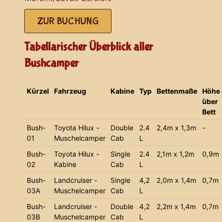
ZUR BUCHUNG
Tabellarischer Überblick aller
Bushcamper
Kürzel
Fahrzeug
Kabine
Typ
Bettenmaße
Höhe
über
Bett
Bush-
Toyota Hilux -
Double
2.4
2,4m x 1,3m
-
01
Muschelcamper
Cab
L
Bush-
Toyota Hilux -
Single
2.4
2,1m x 1,2m
0,9m
02
Kabine
Cab
L
Bush-
Landcruiser -
Single
4,2
2,0m x 1,4m
0,7m
03A
Muschelcamper
Cab
L
Bush-
Landcruiser -
Double
4,2
2,2m x 1,4m
0,7m
03B
Muschelcamper
Cab
L