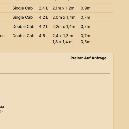
Single Cab
2.4 L
2,1m x 1,2m
0,9m
Single Cab
4,2 L
2,0m x 1,4m
0,7m
Double Cab
4,2 L
2,2m x 1,4m
0,7m
ien
Double Cab
4,5 L
2,4 x 1,3 m
0,7m
1,8 x 1,4 m
0,5m
Preise: Auf Anfrage
bia
ür