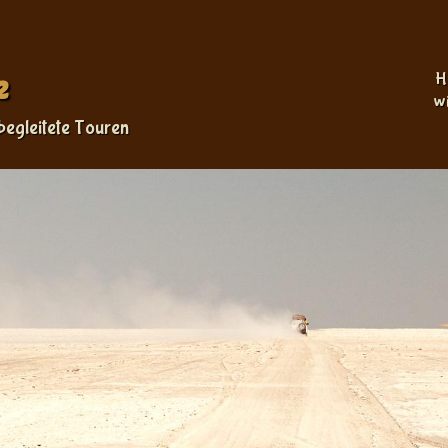
Sprache auswählen
e
H
w
begleitete Touren