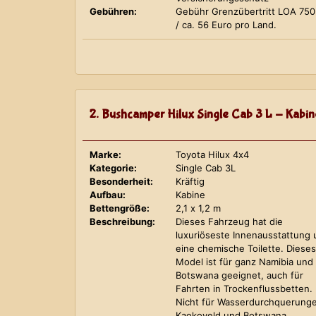
Gebühren:
Gebühr Grenzübertritt LOA 75
/ ca. 56 Euro pro Land.
2. Bushcamper Hilux Single Cab 3 L - Kabin
Marke:
Toyota Hilux 4x4
Kategorie:
Single Cab 3L
Besonderheit:
Kräftig
Aufbau:
Kabine
Bettengröße:
2,1 x 1,2 m
Beschreibung:
Dieses Fahrzeug hat die
luxuriöseste Innenausstattung
eine chemische Toilette. Dieses
Model ist für ganz Namibia und
Botswana geeignet, auch für
Fahrten in Trockenflussbetten.
Nicht für Wasserdurchquerung
Kaokoveld und Botswana