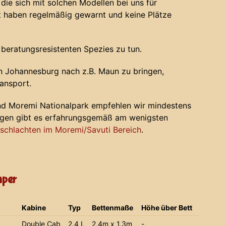
die sich mit solchen Modellen bei uns für
haben regelmäßig gewarnt und keine Plätze
 beratungsresistenten Spezies zu tun.
 Johannesburg nach z.B. Maun zu bringen,
ansport.
nd Moremi Nationalpark empfehlen wir mindestens
ugen gibt es erfahrungsgemäß am wenigsten
chlachten im Moremi/Savuti Bereich
.
mper
Kabine
Typ
Bettenmaße
Höhe über Bett
Double Cab
2.4 L
2,4m x 1,3m
-