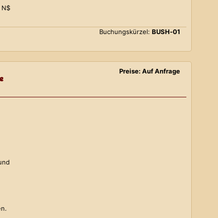
0 N$
Buchungskürzel:
BUSH-01
Preise: Auf Anfrage
e
 und
en.