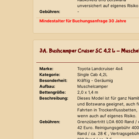
unversichert auf eigenes Risiko
Gebühren:
-
Mindestalter für Buchungsanfrage 30 Jahre
3A. Bushcamper Cruiser SC 4,2 L - Musche
Marke:
Toyota Landcruiser 4x4
Kategorie:
Single Cab 4,2L
Besonderheit:
Kräftig - Geräumig
Aufbau:
Muschelcamper
Bettengröße:
2,0 x 1,4 m
Beschreibung:
Dieses Model ist für ganz Nami
und Botswana geeignet, auch f
Fahrten in Trockenflussbetten,
wenn auch auf eigenes Risiko.
Gebühren:
Grenzübertritt LOA 600 Rand / 
42 Euro. Reinigungsgebühr 400
Rand / ca. 28 € , Vertragsgebüh