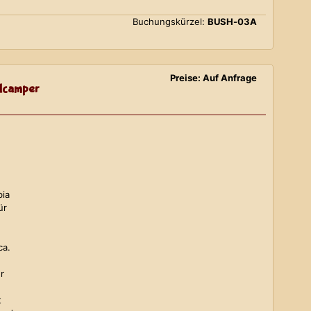
Buchungskürzel:
BUSH-03A
Preise: Auf Anfrage
lcamper
bia
ür
ca.
r
t