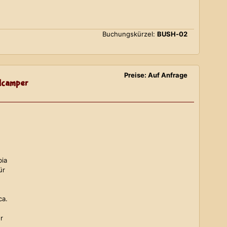
Buchungskürzel:
BUSH-02
Preise: Auf Anfrage
lcamper
bia
ür
ca.
r