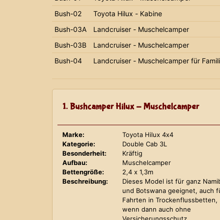
Bush-02
Toyota Hilux - Kabine
Bush-03A
Landcruiser - Muschelcamper
Bush-03B
Landcruiser - Muschelcamper
Bush-04
Landcruiser - Muschelcamper für Famil
1. Bushcamper Hilux - Muschelcamper
Marke:
Toyota Hilux 4x4
Kategorie:
Double Cab 3L
Besonderheit:
Kräftig
Aufbau:
Muschelcamper
Bettengröße:
2,4 x 1,3m
Beschreibung:
Dieses Model ist für ganz Nami
und Botswana geeignet, auch f
Fahrten in Trockenflussbetten,
wenn dann auch ohne
Versicherungsschutz