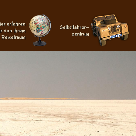
ier erfahren
Selbstfahrer-
ir von ihrem
zentrum
Reisetraum