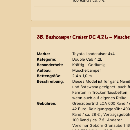
100 Rand / ca. 7 €
3B. Bushcamper Cruiser DC 4,2 L - Musche
Marke:
Toyota Landcruiser 4x4
Kategorie:
Double Cab 4,2L
Besonderheit:
Kräftig - Geräumig
Aufbau:
Muschelcamper
Bettengröße:
2,4 x 1,0 m
Beschreibung:
Dieses Model ist für ganz Nami
und Botswana geeignet, auch f
Fahrten in Trockenflussbetten,
wenn auch auf eigenes Risiko.
Gebühren:
Grenzübertritt LOA 600 Rand / 
42 Euro. Reinigungsgebühr 400
Rand / ca. 28 € , Vertragsgebüh
100 Rand / ca. 7 €. Anderer
Verleiher Gebühr Grenzübertrit