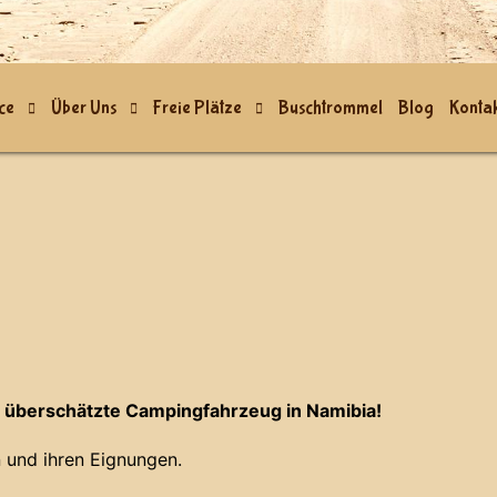
ce
Über Uns
Freie Plätze
Buschtrommel
Blog
Kontak
 überschätzte Campingfahrzeug in Namibia!
 und ihren Eignungen.