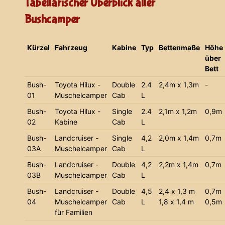
Tabellarischer Überblick aller
Bushcamper
Kürzel
Fahrzeug
Kabine
Typ
Bettenmaße
Höhe
über
Bett
Bush-
Toyota Hilux -
Double
2.4
2,4m x 1,3m
-
01
Muschelcamper
Cab
L
Bush-
Toyota Hilux -
Single
2.4
2,1m x 1,2m
0,9m
02
Kabine
Cab
L
Bush-
Landcruiser -
Single
4,2
2,0m x 1,4m
0,7m
03A
Muschelcamper
Cab
L
Bush-
Landcruiser -
Double
4,2
2,2m x 1,4m
0,7m
03B
Muschelcamper
Cab
L
Bush-
Landcruiser -
Double
4,5
2,4 x 1,3 m
0,7m
04
Muschelcamper
Cab
L
1,8 x 1,4 m
0,5m
für Familien