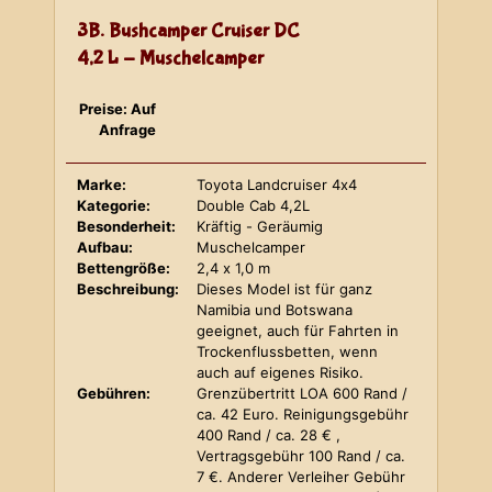
3B. Bushcamper Cruiser DC
4,2 L - Muschelcamper
Preise: Auf
Anfrage
Marke:
Toyota Landcruiser 4x4
Kategorie:
Double Cab 4,2L
Besonderheit:
Kräftig - Geräumig
Aufbau:
Muschelcamper
Bettengröße:
2,4 x 1,0 m
Beschreibung:
Dieses Model ist für ganz
Namibia und Botswana
geeignet, auch für Fahrten in
Trockenflussbetten, wenn
auch auf eigenes Risiko.
Gebühren:
Grenzübertritt LOA 600 Rand /
ca. 42 Euro. Reinigungsgebühr
400 Rand / ca. 28 € ,
Vertragsgebühr 100 Rand / ca.
7 €. Anderer Verleiher Gebühr