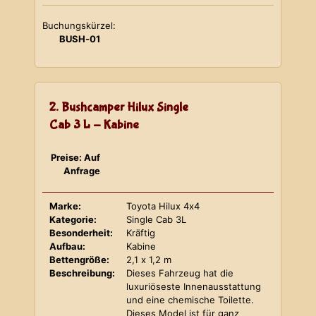
Buchungskürzel:
BUSH-01
2. Bushcamper Hilux Single
Cab 3 L - Kabine
Preise: Auf
Anfrage
Marke:
Toyota Hilux 4x4
Kategorie:
Single Cab 3L
Besonderheit:
Kräftig
Aufbau:
Kabine
Bettengröße:
2,1 x 1,2 m
Beschreibung:
Dieses Fahrzeug hat die
luxuriöseste Innenausstattung
und eine chemische Toilette.
Dieses Model ist für ganz