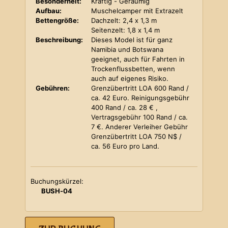
Besonderheit:
Kräftig - Geräumig
Aufbau:
Muschelcamper mit Extrazelt
Bettengröße:
Dachzelt: 2,4 x 1,3 m
Seitenzelt: 1,8 x 1,4 m
Beschreibung:
Dieses Model ist für ganz
Namibia und Botswana
geeignet, auch für Fahrten in
Trockenflussbetten, wenn
auch auf eigenes Risiko.
Gebühren:
Grenzübertritt LOA 600 Rand /
ca. 42 Euro. Reinigungsgebühr
400 Rand / ca. 28 € ,
Vertragsgebühr 100 Rand / ca.
7 €. Anderer Verleiher Gebühr
Grenzübertritt LOA 750 N$ /
ca. 56 Euro pro Land.
Buchungskürzel:
BUSH-04