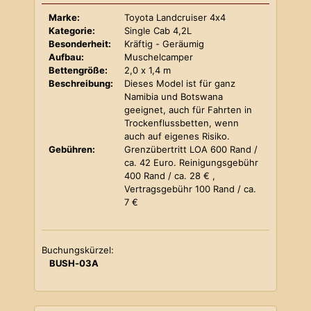
Marke:
Toyota Landcruiser 4x4
Kategorie:
Single Cab 4,2L
Besonderheit:
Kräftig - Geräumig
Aufbau:
Muschelcamper
Bettengröße:
2,0 x 1,4 m
Beschreibung:
Dieses Model ist für ganz
Namibia und Botswana
geeignet, auch für Fahrten in
Trockenflussbetten, wenn
auch auf eigenes Risiko.
Gebühren:
Grenzübertritt LOA 600 Rand /
ca. 42 Euro. Reinigungsgebühr
400 Rand / ca. 28 € ,
Vertragsgebühr 100 Rand / ca.
7 €
Buchungskürzel:
BUSH-03A