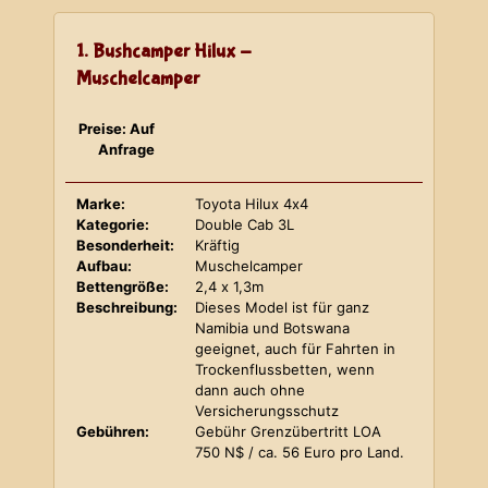
1. Bushcamper Hilux -
Muschelcamper
Preise: Auf
Anfrage
Marke:
Toyota Hilux 4x4
Kategorie:
Double Cab 3L
Besonderheit:
Kräftig
Aufbau:
Muschelcamper
Bettengröße:
2,4 x 1,3m
Beschreibung:
Dieses Model ist für ganz
Namibia und Botswana
geeignet, auch für Fahrten in
Trockenflussbetten, wenn
dann auch ohne
Versicherungsschutz
Gebühren:
Gebühr Grenzübertritt LOA
750 N$ / ca. 56 Euro pro Land.