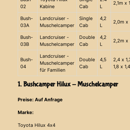
2,1m x 
02
Kabine
Cab
L
Bush-
Landcruiser -
Single
4,2
2,0m x 
03A
Muschelcamper
Cab
L
Bush-
Landcruiser -
Double
4,2
2,2m x 
03B
Muschelcamper
Cab
L
Landcruiser -
Bush-
Double
4,5
2,4 x 1
Muschelcamper
04
Cab
L
1,8 x 1,
für Familien
1. Bushcamper Hilux - Muschelcamper
Preise: Auf Anfrage
Marke:
Toyota Hilux 4x4