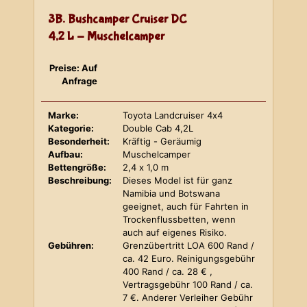
3B. Bushcamper Cruiser DC
4,2 L - Muschelcamper
Preise: Auf
Anfrage
Marke:
Toyota Landcruiser 4x4
Kategorie:
Double Cab 4,2L
Besonderheit:
Kräftig - Geräumig
Aufbau:
Muschelcamper
Bettengröße:
2,4 x 1,0 m
Beschreibung:
Dieses Model ist für ganz
Namibia und Botswana
geeignet, auch für Fahrten in
Trockenflussbetten, wenn
auch auf eigenes Risiko.
Gebühren:
Grenzübertritt LOA 600 Rand /
ca. 42 Euro. Reinigungsgebühr
400 Rand / ca. 28 € ,
Vertragsgebühr 100 Rand / ca.
7 €. Anderer Verleiher Gebühr