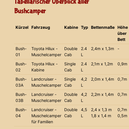
Tabellarischer Überblick aller
Bushcamper
Kürzel
Fahrzeug
Kabine
Typ
Bettenmaße
Höhe
über
Bett
Bush-
Toyota Hilux -
Double
2.4
2,4m x 1,3m
-
01
Muschelcamper
Cab
L
Bush-
Toyota Hilux -
Single
2.4
2,1m x 1,2m
0,9m
02
Kabine
Cab
L
Bush-
Landcruiser -
Single
4,2
2,0m x 1,4m
0,7m
03A
Muschelcamper
Cab
L
Bush-
Landcruiser -
Double
4,2
2,2m x 1,4m
0,7m
03B
Muschelcamper
Cab
L
Bush-
Landcruiser -
Double
4,5
2,4 x 1,3 m
0,7m
04
Muschelcamper
Cab
L
1,8 x 1,4 m
0,5m
für Familien