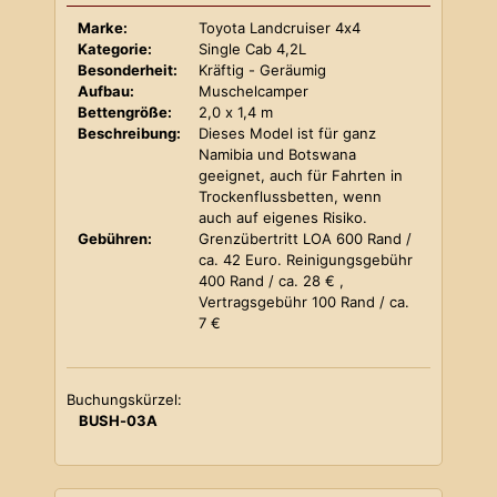
Marke:
Toyota Landcruiser 4x4
Kategorie:
Single Cab 4,2L
Besonderheit:
Kräftig - Geräumig
Aufbau:
Muschelcamper
Bettengröße:
2,0 x 1,4 m
Beschreibung:
Dieses Model ist für ganz
Namibia und Botswana
geeignet, auch für Fahrten in
Trockenflussbetten, wenn
auch auf eigenes Risiko.
Gebühren:
Grenzübertritt LOA 600 Rand /
ca. 42 Euro. Reinigungsgebühr
400 Rand / ca. 28 € ,
Vertragsgebühr 100 Rand / ca.
7 €
Buchungskürzel:
BUSH-03A