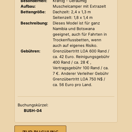
Besonderheit:
Kräftig - Geräumig
Aufbau:
Muschelcamper mit Extrazelt
Bettengröße:
Dachzelt: 2,4 x 1,3 m
Seitenzelt: 1,8 x 1,4 m
Beschreibung:
Dieses Model ist für ganz
Namibia und Botswana
geeignet, auch für Fahrten in
Trockenflussbetten, wenn
auch auf eigenes Risiko.
Gebühren:
Grenzübertritt LOA 600 Rand /
ca. 42 Euro. Reinigungsgebühr
400 Rand / ca. 28 € ,
Vertragsgebühr 100 Rand / ca.
7 €. Anderer Verleiher Gebühr
Grenzübertritt LOA 750 N$ /
ca. 56 Euro pro Land.
Buchungskürzel:
BUSH-04