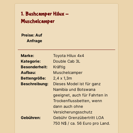
1. Bushcamper Hilux -
Muschelcamper
Preise: Auf
Anfrage
Marke:
Toyota Hilux 4x4
Kategorie:
Double Cab 3L
Besonderheit:
Kräftig
Aufbau:
Muschelcamper
Bettengröße:
2,4 x 1,3m
Beschreibung:
Dieses Model ist für ganz
Namibia und Botswana
geeignet, auch für Fahrten in
Trockenflussbetten, wenn
dann auch ohne
Versicherungsschutz
Gebühren:
Gebühr Grenzübertritt LOA
750 N$ / ca. 56 Euro pro Land.