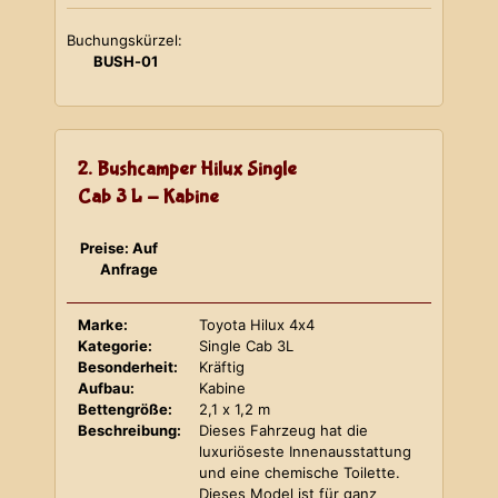
Buchungskürzel:
BUSH-01
2. Bushcamper Hilux Single
Cab 3 L - Kabine
Preise: Auf
Anfrage
Marke:
Toyota Hilux 4x4
Kategorie:
Single Cab 3L
Besonderheit:
Kräftig
Aufbau:
Kabine
Bettengröße:
2,1 x 1,2 m
Beschreibung:
Dieses Fahrzeug hat die
luxuriöseste Innenausstattung
und eine chemische Toilette.
Dieses Model ist für ganz