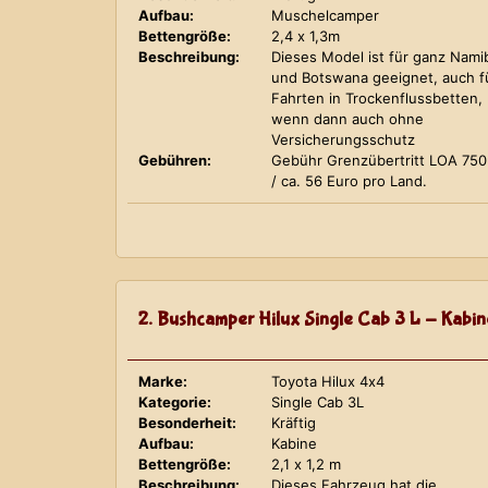
Aufbau:
Muschelcamper
Bettengröße:
2,4 x 1,3m
Beschreibung:
Dieses Model ist für ganz Nami
und Botswana geeignet, auch f
Fahrten in Trockenflussbetten,
wenn dann auch ohne
Versicherungsschutz
Gebühren:
Gebühr Grenzübertritt LOA 75
/ ca. 56 Euro pro Land.
2. Bushcamper Hilux Single Cab 3 L - Kabin
Marke:
Toyota Hilux 4x4
Kategorie:
Single Cab 3L
Besonderheit:
Kräftig
Aufbau:
Kabine
Bettengröße:
2,1 x 1,2 m
Beschreibung:
Dieses Fahrzeug hat die