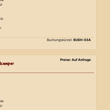
ür
ca.
r
Buchungskürzel:
BUSH-03A
Preise: Auf Anfrage
lcamper
bia
ür