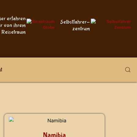
ier erfahren
Selbstfahrer-
ir von ihrem
zentrum
Reisetraum
t
Namibia