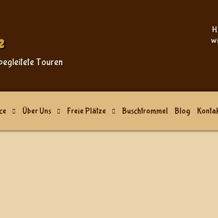
Sprache auswählen
H
e
w
begleitete Touren
ce
Über Uns
Freie Plätze
Buschtrommel
Blog
Kontak