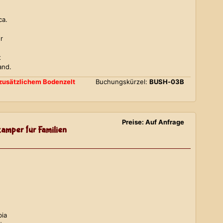
ca.
r
t
and.
d zusätzlichem Bodenzelt
Buchungskürzel:
BUSH-03B
Preise: Auf Anfrage
amper für Familien
bia