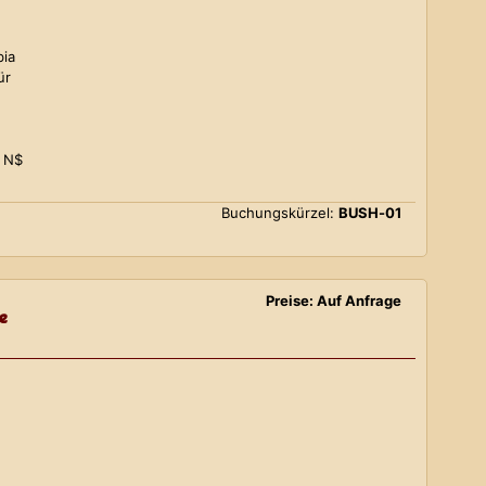
bia
ür
0 N$
Buchungskürzel:
BUSH-01
Preise: Auf Anfrage
e