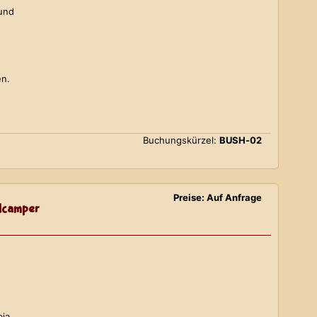
 und
en.
Buchungskürzel:
BUSH-02
Preise: Auf Anfrage
lcamper
bia