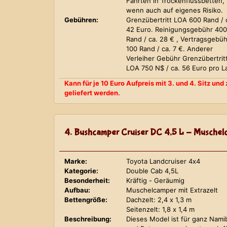
Fahrten in Trockenflussbetten,
wenn auch auf eigenes Risiko.
Gebühren:
Grenzübertritt LOA 600 Rand / 
42 Euro. Reinigungsgebühr 400
Rand / ca. 28 € , Vertragsgebüh
100 Rand / ca. 7 €. Anderer
Verleiher Gebühr Grenzübertrit
LOA 750 N$ / ca. 56 Euro pro L
Kann für je 10 Euro Aufpreis mit 3. und 4. Sitz un
geliefert werden.
4. Bushcamper Cruiser DC 4,5 L - Muschelc
Marke:
Toyota Landcruiser 4x4
Kategorie:
Double Cab 4,5L
Besonderheit:
Kräftig - Geräumig
Aufbau:
Muschelcamper mit Extrazelt
Bettengröße:
Dachzelt: 2,4 x 1,3 m
Seitenzelt: 1,8 x 1,4 m
Beschreibung:
Dieses Model ist für ganz Nami