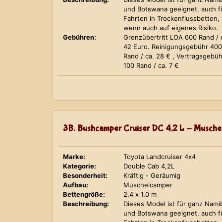
und Botswana geeignet, auch f
Fahrten in Trockenflussbetten,
wenn auch auf eigenes Risiko.
Gebühren:
Grenzübertritt LOA 600 Rand / 
42 Euro. Reinigungsgebühr 400
Rand / ca. 28 € , Vertragsgebüh
100 Rand / ca. 7 €
3B. Bushcamper Cruiser DC 4,2 L - Musche
Marke:
Toyota Landcruiser 4x4
Kategorie:
Double Cab 4,2L
Besonderheit:
Kräftig - Geräumig
Aufbau:
Muschelcamper
Bettengröße:
2,4 x 1,0 m
Beschreibung:
Dieses Model ist für ganz Nami
und Botswana geeignet, auch f