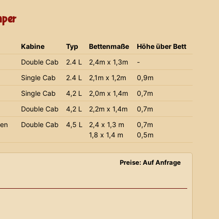
mper
Kabine
Typ
Bettenmaße
Höhe über Bett
Double Cab
2.4 L
2,4m x 1,3m
-
Single Cab
2.4 L
2,1m x 1,2m
0,9m
Single Cab
4,2 L
2,0m x 1,4m
0,7m
Double Cab
4,2 L
2,2m x 1,4m
0,7m
ien
Double Cab
4,5 L
2,4 x 1,3 m
0,7m
1,8 x 1,4 m
0,5m
Preise: Auf Anfrage