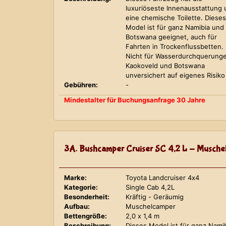
luxuriöseste Innenausstattung
eine chemische Toilette. Dieses
Model ist für ganz Namibia und
Botswana geeignet, auch für
Fahrten in Trockenflussbetten.
Nicht für Wasserdurchquerung
Kaokoveld und Botswana
unversichert auf eigenes Risiko
Gebühren:
-
Mindestalter für Buchungsanfrage 30 Jahre
3A. Bushcamper Cruiser SC 4,2 L - Musche
Marke:
Toyota Landcruiser 4x4
Kategorie:
Single Cab 4,2L
Besonderheit:
Kräftig - Geräumig
Aufbau:
Muschelcamper
Bettengröße:
2,0 x 1,4 m
Beschreibung:
Dieses Model ist für ganz Nami