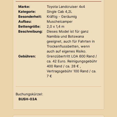
Marke:
Toyota Landcruiser 4x4
Kategorie:
Single Cab 4,2L
Besonderheit:
Kräftig - Geräumig
Aufbau:
Muschelcamper
Bettengröße:
2,0 x 1,4 m
Beschreibung:
Dieses Model ist für ganz
Namibia und Botswana
geeignet, auch für Fahrten in
Trockenflussbetten, wenn
auch auf eigenes Risiko.
Gebühren:
Grenzübertritt LOA 600 Rand /
ca. 42 Euro. Reinigungsgebühr
400 Rand / ca. 28 € ,
Vertragsgebühr 100 Rand / ca.
7 €
Buchungskürzel:
BUSH-03A