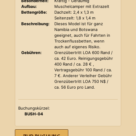
Besonderheit:
Kräftig - Geräumig
Aufbau:
Muschelcamper mit Extrazelt
Bettengröße:
Dachzelt: 2,4 x 1,3 m
Seitenzelt: 1,8 x 1,4 m
Beschreibung:
Dieses Model ist für ganz
Namibia und Botswana
geeignet, auch für Fahrten in
Trockenflussbetten, wenn
auch auf eigenes Risiko.
Gebühren:
Grenzübertritt LOA 600 Rand /
ca. 42 Euro. Reinigungsgebühr
400 Rand / ca. 28 € ,
Vertragsgebühr 100 Rand / ca.
7 €. Anderer Verleiher Gebühr
Grenzübertritt LOA 750 N$ /
ca. 56 Euro pro Land.
Buchungskürzel:
BUSH-04