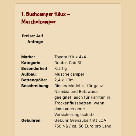
1. Bushcamper Hilux -
Muschelcamper
Preise: Auf
Anfrage
Marke:
Toyota Hilux 4x4
Kategorie:
Double Cab 3L
Besonderheit:
Kräftig
Aufbau:
Muschelcamper
Bettengröße:
2,4 x 1,3m
Beschreibung:
Dieses Model ist für ganz
Namibia und Botswana
geeignet, auch für Fahrten in
Trockenflussbetten, wenn
dann auch ohne
Versicherungsschutz
Gebühren:
Gebühr Grenzübertritt LOA
750 N$ / ca. 56 Euro pro Land.