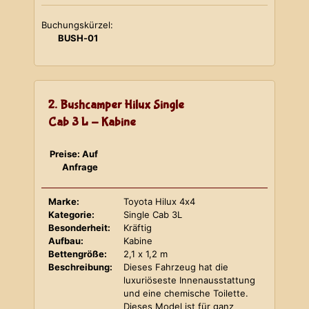
Buchungskürzel:
BUSH-01
2. Bushcamper Hilux Single
Cab 3 L - Kabine
Preise: Auf
Anfrage
Marke:
Toyota Hilux 4x4
Kategorie:
Single Cab 3L
Besonderheit:
Kräftig
Aufbau:
Kabine
Bettengröße:
2,1 x 1,2 m
Beschreibung:
Dieses Fahrzeug hat die
luxuriöseste Innenausstattung
und eine chemische Toilette.
Dieses Model ist für ganz