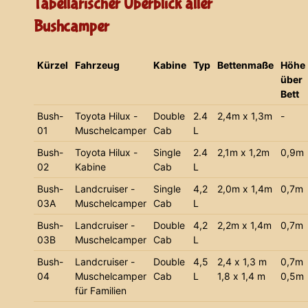
Tabellarischer Überblick aller
Bushcamper
Kürzel
Fahrzeug
Kabine
Typ
Bettenmaße
Höhe
über
Bett
Bush-
Toyota Hilux -
Double
2.4
2,4m x 1,3m
-
01
Muschelcamper
Cab
L
Bush-
Toyota Hilux -
Single
2.4
2,1m x 1,2m
0,9m
02
Kabine
Cab
L
Bush-
Landcruiser -
Single
4,2
2,0m x 1,4m
0,7m
03A
Muschelcamper
Cab
L
Bush-
Landcruiser -
Double
4,2
2,2m x 1,4m
0,7m
03B
Muschelcamper
Cab
L
Bush-
Landcruiser -
Double
4,5
2,4 x 1,3 m
0,7m
04
Muschelcamper
Cab
L
1,8 x 1,4 m
0,5m
für Familien