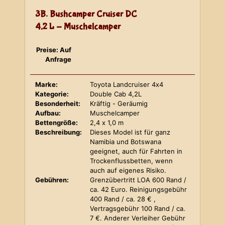
3B. Bushcamper Cruiser DC
4,2 L - Muschelcamper
Preise: Auf
Anfrage
Marke:
Toyota Landcruiser 4x4
Kategorie:
Double Cab 4,2L
Besonderheit:
Kräftig - Geräumig
Aufbau:
Muschelcamper
Bettengröße:
2,4 x 1,0 m
Beschreibung:
Dieses Model ist für ganz
Namibia und Botswana
geeignet, auch für Fahrten in
Trockenflussbetten, wenn
auch auf eigenes Risiko.
Gebühren:
Grenzübertritt LOA 600 Rand /
ca. 42 Euro. Reinigungsgebühr
400 Rand / ca. 28 € ,
Vertragsgebühr 100 Rand / ca.
7 €. Anderer Verleiher Gebühr