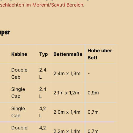
chlachten im Moremi/Savuti Bereich
.
mper
Höhe über
Kabine
Typ
Bettenmaße
Bett
Double
2.4
2,4m x 1,3m
-
Cab
L
Single
2.4
2,1m x 1,2m
0,9m
Cab
L
Single
4,2
2,0m x 1,4m
0,7m
Cab
L
Double
4,2
2,2m x 1,4m
0,7m