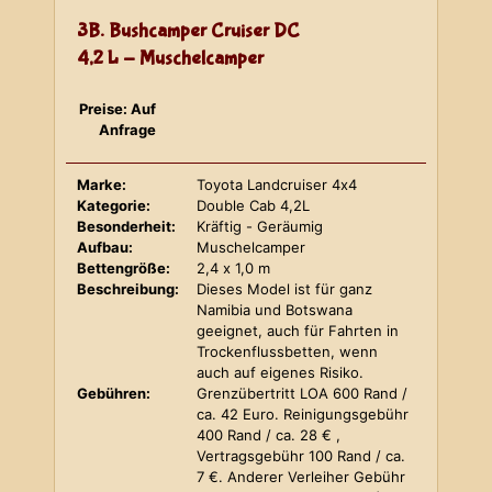
3B. Bushcamper Cruiser DC
4,2 L - Muschelcamper
Preise: Auf
Anfrage
Marke:
Toyota Landcruiser 4x4
Kategorie:
Double Cab 4,2L
Besonderheit:
Kräftig - Geräumig
Aufbau:
Muschelcamper
Bettengröße:
2,4 x 1,0 m
Beschreibung:
Dieses Model ist für ganz
Namibia und Botswana
geeignet, auch für Fahrten in
Trockenflussbetten, wenn
auch auf eigenes Risiko.
Gebühren:
Grenzübertritt LOA 600 Rand /
ca. 42 Euro. Reinigungsgebühr
400 Rand / ca. 28 € ,
Vertragsgebühr 100 Rand / ca.
7 €. Anderer Verleiher Gebühr