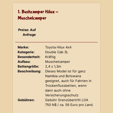
1. Bushcamper Hilux -
Muschelcamper
Preise: Auf
Anfrage
Marke:
Toyota Hilux 4x4
Kategorie:
Double Cab 3L
Besonderheit:
Kräftig
Aufbau:
Muschelcamper
Bettengröße:
2,4 x 1,3m
Beschreibung:
Dieses Model ist für ganz
Namibia und Botswana
geeignet, auch für Fahrten in
Trockenflussbetten, wenn
dann auch ohne
Versicherungsschutz
Gebühren:
Gebühr Grenzübertritt LOA
750 N$ / ca. 56 Euro pro Land.