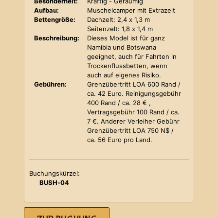
Besonderheit:
Kräftig - Geräumig
Aufbau:
Muschelcamper mit Extrazelt
Bettengröße:
Dachzelt: 2,4 x 1,3 m
Seitenzelt: 1,8 x 1,4 m
Beschreibung:
Dieses Model ist für ganz
Namibia und Botswana
geeignet, auch für Fahrten in
Trockenflussbetten, wenn
auch auf eigenes Risiko.
Gebühren:
Grenzübertritt LOA 600 Rand /
ca. 42 Euro. Reinigungsgebühr
400 Rand / ca. 28 € ,
Vertragsgebühr 100 Rand / ca.
7 €. Anderer Verleiher Gebühr
Grenzübertritt LOA 750 N$ /
ca. 56 Euro pro Land.
Buchungskürzel:
BUSH-04