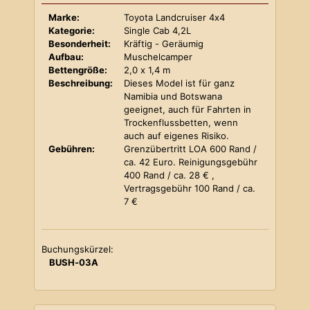
Marke:
Toyota Landcruiser 4x4
Kategorie:
Single Cab 4,2L
Besonderheit:
Kräftig - Geräumig
Aufbau:
Muschelcamper
Bettengröße:
2,0 x 1,4 m
Beschreibung:
Dieses Model ist für ganz
Namibia und Botswana
geeignet, auch für Fahrten in
Trockenflussbetten, wenn
auch auf eigenes Risiko.
Gebühren:
Grenzübertritt LOA 600 Rand /
ca. 42 Euro. Reinigungsgebühr
400 Rand / ca. 28 € ,
Vertragsgebühr 100 Rand / ca.
7 €
Buchungskürzel:
BUSH-03A