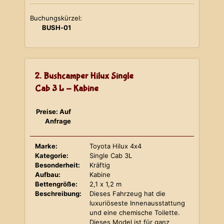
Buchungskürzel:
BUSH-01
2. Bushcamper Hilux Single
Cab 3 L - Kabine
Preise: Auf
Anfrage
Marke:
Toyota Hilux 4x4
Kategorie:
Single Cab 3L
Besonderheit:
Kräftig
Aufbau:
Kabine
Bettengröße:
2,1 x 1,2 m
Beschreibung:
Dieses Fahrzeug hat die
luxuriöseste Innenausstattung
und eine chemische Toilette.
Dieses Model ist für ganz