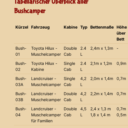
Tabellarischer Überblick aller
Bushcamper
Kürzel
Fahrzeug
Kabine
Typ
Bettenmaße
Höhe
über
Bett
Bush-
Toyota Hilux -
Double
2.4
2,4m x 1,3m
-
01
Muschelcamper
Cab
L
Bush-
Toyota Hilux -
Single
2.4
2,1m x 1,2m
0,9m
02
Kabine
Cab
L
Bush-
Landcruiser -
Single
4,2
2,0m x 1,4m
0,7m
03A
Muschelcamper
Cab
L
Bush-
Landcruiser -
Double
4,2
2,2m x 1,4m
0,7m
03B
Muschelcamper
Cab
L
Bush-
Landcruiser -
Double
4,5
2,4 x 1,3 m
0,7m
04
Muschelcamper
Cab
L
1,8 x 1,4 m
0,5m
für Familien