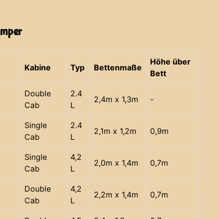
amper
Höhe über
Kabine
Typ
Bettenmaße
Bett
Double
2.4
2,4m x 1,3m
-
Cab
L
Single
2.4
2,1m x 1,2m
0,9m
Cab
L
Single
4,2
2,0m x 1,4m
0,7m
Cab
L
Double
4,2
2,2m x 1,4m
0,7m
Cab
L