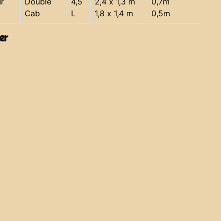
r
Double
4,5
2,4 x 1,3 m
0,7m
Cab
L
1,8 x 1,4 m
0,5m
er