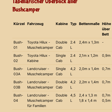
Tabellarischer Überblick aller
Bushcamper
Kürzel
Fahrzeug
Kabine
Typ
Bettenmaße
Höhe
über
Bett
Bush-
Toyota Hilux -
Double
2.4
2,4m x 1,3m
-
01
Muschelcamper
Cab
L
Bush-
Toyota Hilux -
Single
2.4
2,1m x 1,2m
0,9m
02
Kabine
Cab
L
Bush-
Landcruiser -
Single
4,2
2,0m x 1,4m
0,7m
03A
Muschelcamper
Cab
L
Bush-
Landcruiser -
Double
4,2
2,2m x 1,4m
0,7m
03B
Muschelcamper
Cab
L
Bush-
Landcruiser -
Double
4,5
2,4 x 1,3 m
0,7m
04
Muschelcamper
Cab
L
1,8 x 1,4 m
0,5m
für Familien