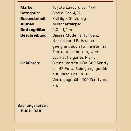
Marke:
Toyota Landcruiser 4x4
Kategorie:
Single Cab 4,2L
Besonderheit:
Kräftig - Geräumig
Aufbau:
Muschelcamper
Bettengröße:
2,0 x 1,4 m
Beschreibung:
Dieses Model ist für ganz
Namibia und Botswana
geeignet, auch für Fahrten in
Trockenflussbetten, wenn
auch auf eigenes Risiko.
Gebühren:
Grenzübertritt LOA 600 Rand /
ca. 42 Euro. Reinigungsgebühr
400 Rand / ca. 28 € ,
Vertragsgebühr 100 Rand / ca.
7 €
Buchungskürzel:
BUSH-03A