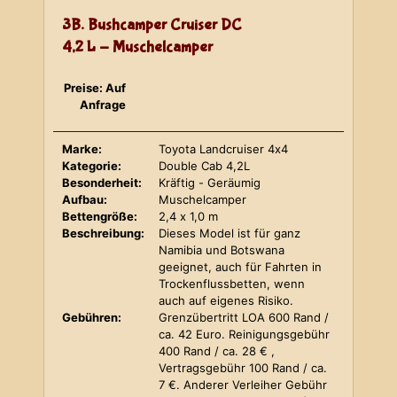
3B. Bushcamper Cruiser DC
4,2 L - Muschelcamper
Preise: Auf
Anfrage
Marke:
Toyota Landcruiser 4x4
Kategorie:
Double Cab 4,2L
Besonderheit:
Kräftig - Geräumig
Aufbau:
Muschelcamper
Bettengröße:
2,4 x 1,0 m
Beschreibung:
Dieses Model ist für ganz
Namibia und Botswana
geeignet, auch für Fahrten in
Trockenflussbetten, wenn
auch auf eigenes Risiko.
Gebühren:
Grenzübertritt LOA 600 Rand /
ca. 42 Euro. Reinigungsgebühr
400 Rand / ca. 28 € ,
Vertragsgebühr 100 Rand / ca.
7 €. Anderer Verleiher Gebühr