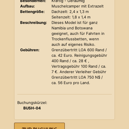
Besonderheit:
Kräftig - Geräumig
Aufbau:
Muschelcamper mit Extrazelt
Bettengröße:
Dachzelt: 2,4 x 1,3 m
Seitenzelt: 1,8 x 1,4 m
Beschreibung:
Dieses Model ist für ganz
Namibia und Botswana
geeignet, auch für Fahrten in
Trockenflussbetten, wenn
auch auf eigenes Risiko.
Gebühren:
Grenzübertritt LOA 600 Rand /
ca. 42 Euro. Reinigungsgebühr
400 Rand / ca. 28 € ,
Vertragsgebühr 100 Rand / ca.
7 €. Anderer Verleiher Gebühr
Grenzübertritt LOA 750 N$ /
ca. 56 Euro pro Land.
Buchungskürzel:
BUSH-04