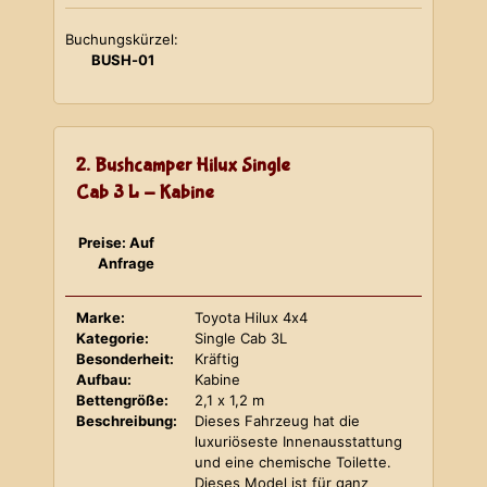
Buchungskürzel:
BUSH-01
2. Bushcamper Hilux Single
Cab 3 L - Kabine
Preise: Auf
Anfrage
Marke:
Toyota Hilux 4x4
Kategorie:
Single Cab 3L
Besonderheit:
Kräftig
Aufbau:
Kabine
Bettengröße:
2,1 x 1,2 m
Beschreibung:
Dieses Fahrzeug hat die
luxuriöseste Innenausstattung
und eine chemische Toilette.
Dieses Model ist für ganz