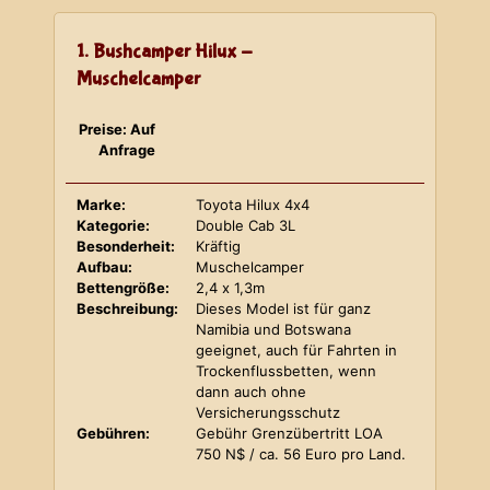
1. Bushcamper Hilux -
Muschelcamper
Preise: Auf
Anfrage
Marke:
Toyota Hilux 4x4
Kategorie:
Double Cab 3L
Besonderheit:
Kräftig
Aufbau:
Muschelcamper
Bettengröße:
2,4 x 1,3m
Beschreibung:
Dieses Model ist für ganz
Namibia und Botswana
geeignet, auch für Fahrten in
Trockenflussbetten, wenn
dann auch ohne
Versicherungsschutz
Gebühren:
Gebühr Grenzübertritt LOA
750 N$ / ca. 56 Euro pro Land.