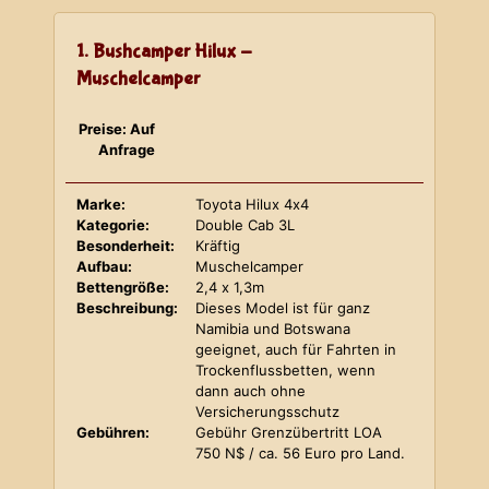
1. Bushcamper Hilux -
Muschelcamper
Preise: Auf
Anfrage
Marke:
Toyota Hilux 4x4
Kategorie:
Double Cab 3L
Besonderheit:
Kräftig
Aufbau:
Muschelcamper
Bettengröße:
2,4 x 1,3m
Beschreibung:
Dieses Model ist für ganz
Namibia und Botswana
geeignet, auch für Fahrten in
Trockenflussbetten, wenn
dann auch ohne
Versicherungsschutz
Gebühren:
Gebühr Grenzübertritt LOA
750 N$ / ca. 56 Euro pro Land.