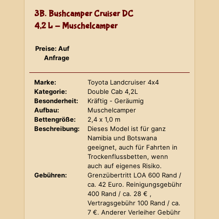
3B. Bushcamper Cruiser DC
4,2 L - Muschelcamper
Preise: Auf
Anfrage
Marke:
Toyota Landcruiser 4x4
Kategorie:
Double Cab 4,2L
Besonderheit:
Kräftig - Geräumig
Aufbau:
Muschelcamper
Bettengröße:
2,4 x 1,0 m
Beschreibung:
Dieses Model ist für ganz
Namibia und Botswana
geeignet, auch für Fahrten in
Trockenflussbetten, wenn
auch auf eigenes Risiko.
Gebühren:
Grenzübertritt LOA 600 Rand /
ca. 42 Euro. Reinigungsgebühr
400 Rand / ca. 28 € ,
Vertragsgebühr 100 Rand / ca.
7 €. Anderer Verleiher Gebühr