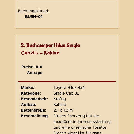
Buchungskürzel:
BUSH-01
2. Bushcamper Hilux Single
Cab 3 L - Kabine
Preise: Auf
Anfrage
Marke:
Toyota Hilux 4x4
Kategorie:
Single Cab 3L
Besonderheit:
Kräftig
Aufbau:
Kabine
Bettengröße:
2,1 x 1,2 m
Beschreibung:
Dieses Fahrzeug hat die
luxuriöseste Innenausstattung
und eine chemische Toilette.
Dieses Model ist für ganz