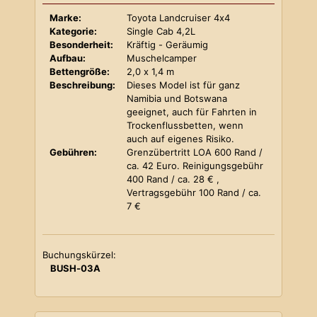
Marke:
Toyota Landcruiser 4x4
Kategorie:
Single Cab 4,2L
Besonderheit:
Kräftig - Geräumig
Aufbau:
Muschelcamper
Bettengröße:
2,0 x 1,4 m
Beschreibung:
Dieses Model ist für ganz
Namibia und Botswana
geeignet, auch für Fahrten in
Trockenflussbetten, wenn
auch auf eigenes Risiko.
Gebühren:
Grenzübertritt LOA 600 Rand /
ca. 42 Euro. Reinigungsgebühr
400 Rand / ca. 28 € ,
Vertragsgebühr 100 Rand / ca.
7 €
Buchungskürzel:
BUSH-03A