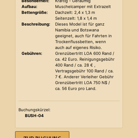
Besonderheit:
Kräftig - Geräumig
Aufbau:
Muschelcamper mit Extrazelt
Bettengröße:
Dachzelt: 2,4 x 1,3 m
Seitenzelt: 1,8 x 1,4 m
Beschreibung:
Dieses Model ist für ganz
Namibia und Botswana
geeignet, auch für Fahrten in
Trockenflussbetten, wenn
auch auf eigenes Risiko.
Gebühren:
Grenzübertritt LOA 600 Rand /
ca. 42 Euro. Reinigungsgebühr
400 Rand / ca. 28 € ,
Vertragsgebühr 100 Rand / ca.
7 €. Anderer Verleiher Gebühr
Grenzübertritt LOA 750 N$ /
ca. 56 Euro pro Land.
Buchungskürzel:
BUSH-04