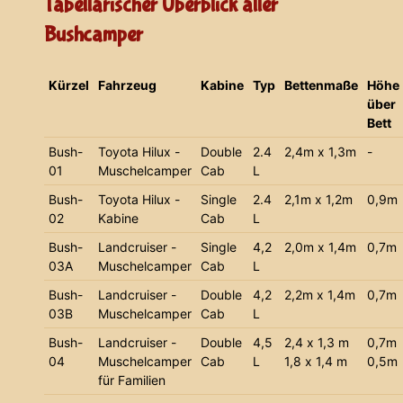
Tabellarischer Überblick aller
Bushcamper
Kürzel
Fahrzeug
Kabine
Typ
Bettenmaße
Höhe
über
Bett
Bush-
Toyota Hilux -
Double
2.4
2,4m x 1,3m
-
01
Muschelcamper
Cab
L
Bush-
Toyota Hilux -
Single
2.4
2,1m x 1,2m
0,9m
02
Kabine
Cab
L
Bush-
Landcruiser -
Single
4,2
2,0m x 1,4m
0,7m
03A
Muschelcamper
Cab
L
Bush-
Landcruiser -
Double
4,2
2,2m x 1,4m
0,7m
03B
Muschelcamper
Cab
L
Bush-
Landcruiser -
Double
4,5
2,4 x 1,3 m
0,7m
04
Muschelcamper
Cab
L
1,8 x 1,4 m
0,5m
für Familien