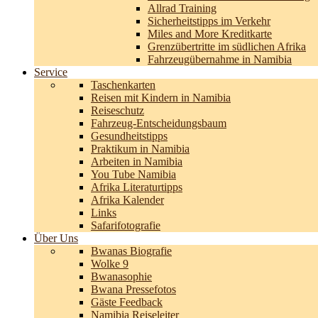
Allrad Training
Sicherheitstipps im Verkehr
Miles and More Kreditkarte
Grenzübertritte im südlichen Afrika
Fahrzeugübernahme in Namibia
Service
Taschenkarten
Reisen mit Kindern in Namibia
Reiseschutz
Fahrzeug-Entscheidungsbaum
Gesundheitstipps
Praktikum in Namibia
Arbeiten in Namibia
You Tube Namibia
Afrika Literaturtipps
Afrika Kalender
Links
Safarifotografie
Über Uns
Bwanas Biografie
Wolke 9
Bwanasophie
Bwana Pressefotos
Gäste Feedback
Namibia Reiseleiter