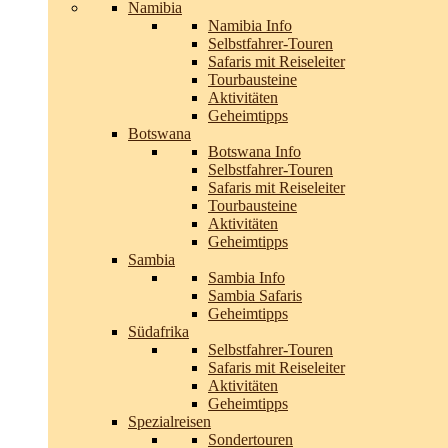
Namibia
Namibia Info
Selbstfahrer-Touren
Safaris mit Reiseleiter
Tourbausteine
Aktivitäten
Geheimtipps
Botswana
Botswana Info
Selbstfahrer-Touren
Safaris mit Reiseleiter
Tourbausteine
Aktivitäten
Geheimtipps
Sambia
Sambia Info
Sambia Safaris
Geheimtipps
Südafrika
Selbstfahrer-Touren
Safaris mit Reiseleiter
Aktivitäten
Geheimtipps
Spezialreisen
Sondertouren