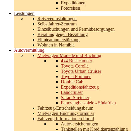
Expeditionen
Fotoreisen
Leistungen
Reiseveranstaltungen
Selbstfahrer-Zentrum
Einzelbuchungen und Permitbesorgungen
Beratung gegen Bezahlung
Filmteamunterstützung
Wohnen in Namibia
Autovermittlung
Mietwagen-Modelle und Buchung
4x4 Bushcamper
Toyota Corolla
Toyota Urban Cruiser
Toyota Fortuner
Double Cab
Expeditionsfahrzeug
Landcruiser
Safari Stretcher
Fahrzeugbeispiele - Südafrika
Fahrzeug-Entscheidungsbaum
Mietwagen-Buchungsformular
Fahrzeug Informationen Portal
Autoversicherungen
Tankstellen mit Kreditkartenzahlung