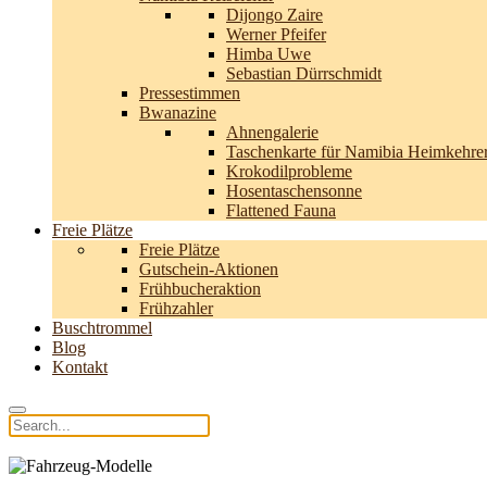
Dijongo Zaire
Werner Pfeifer
Himba Uwe
Sebastian Dürrschmidt
Pressestimmen
Bwanazine
Ahnengalerie
Taschenkarte für Namibia Heimkehre
Krokodilprobleme
Hosentaschensonne
Flattened Fauna
Freie Plätze
Freie Plätze
Gutschein-Aktionen
Frühbucheraktion
Frühzahler
Buschtrommel
Blog
Kontakt