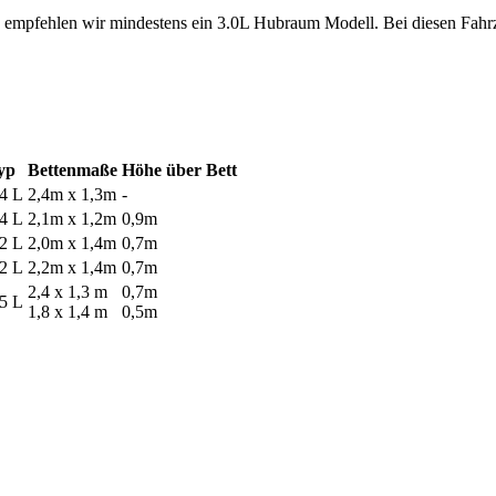
 empfehlen wir mindestens ein 3.0L Hubraum Modell. Bei diesen Fahr
yp
Bettenmaße
Höhe über Bett
.4 L
2,4m x 1,3m
-
.4 L
2,1m x 1,2m
0,9m
,2 L
2,0m x 1,4m
0,7m
,2 L
2,2m x 1,4m
0,7m
2,4 x 1,3 m
0,7m
,5 L
1,8 x 1,4 m
0,5m