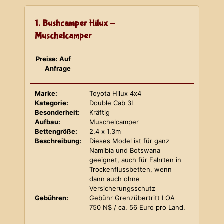
1. Bushcamper Hilux -
Muschelcamper
Preise: Auf
Anfrage
Marke:
Toyota Hilux 4x4
Kategorie:
Double Cab 3L
Besonderheit:
Kräftig
Aufbau:
Muschelcamper
Bettengröße:
2,4 x 1,3m
Beschreibung:
Dieses Model ist für ganz
Namibia und Botswana
geeignet, auch für Fahrten in
Trockenflussbetten, wenn
dann auch ohne
Versicherungsschutz
Gebühren:
Gebühr Grenzübertritt LOA
750 N$ / ca. 56 Euro pro Land.