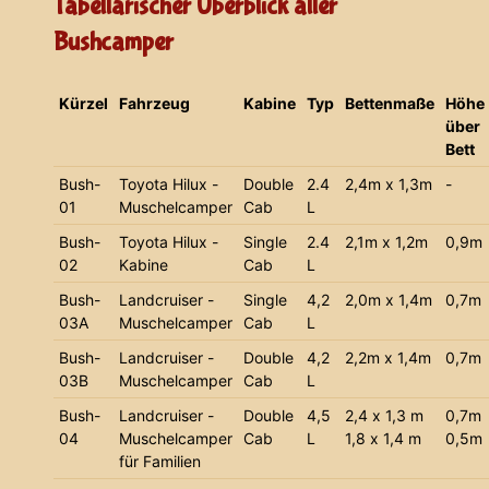
Tabellarischer Überblick aller
Bushcamper
Kürzel
Fahrzeug
Kabine
Typ
Bettenmaße
Höhe
über
Bett
Bush-
Toyota Hilux -
Double
2.4
2,4m x 1,3m
-
01
Muschelcamper
Cab
L
Bush-
Toyota Hilux -
Single
2.4
2,1m x 1,2m
0,9m
02
Kabine
Cab
L
Bush-
Landcruiser -
Single
4,2
2,0m x 1,4m
0,7m
03A
Muschelcamper
Cab
L
Bush-
Landcruiser -
Double
4,2
2,2m x 1,4m
0,7m
03B
Muschelcamper
Cab
L
Bush-
Landcruiser -
Double
4,5
2,4 x 1,3 m
0,7m
04
Muschelcamper
Cab
L
1,8 x 1,4 m
0,5m
für Familien