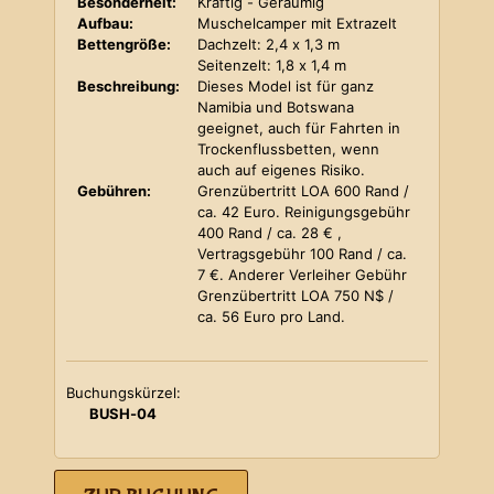
Besonderheit:
Kräftig - Geräumig
Aufbau:
Muschelcamper mit Extrazelt
Bettengröße:
Dachzelt: 2,4 x 1,3 m
Seitenzelt: 1,8 x 1,4 m
Beschreibung:
Dieses Model ist für ganz
Namibia und Botswana
geeignet, auch für Fahrten in
Trockenflussbetten, wenn
auch auf eigenes Risiko.
Gebühren:
Grenzübertritt LOA 600 Rand /
ca. 42 Euro. Reinigungsgebühr
400 Rand / ca. 28 € ,
Vertragsgebühr 100 Rand / ca.
7 €. Anderer Verleiher Gebühr
Grenzübertritt LOA 750 N$ /
ca. 56 Euro pro Land.
Buchungskürzel:
BUSH-04