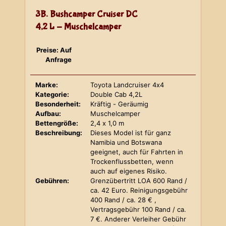
3B. Bushcamper Cruiser DC
4,2 L - Muschelcamper
Preise: Auf
Anfrage
Marke:
Toyota Landcruiser 4x4
Kategorie:
Double Cab 4,2L
Besonderheit:
Kräftig - Geräumig
Aufbau:
Muschelcamper
Bettengröße:
2,4 x 1,0 m
Beschreibung:
Dieses Model ist für ganz
Namibia und Botswana
geeignet, auch für Fahrten in
Trockenflussbetten, wenn
auch auf eigenes Risiko.
Gebühren:
Grenzübertritt LOA 600 Rand /
ca. 42 Euro. Reinigungsgebühr
400 Rand / ca. 28 € ,
Vertragsgebühr 100 Rand / ca.
7 €. Anderer Verleiher Gebühr