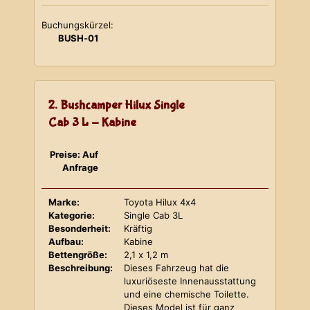
Buchungskürzel:
BUSH-01
2. Bushcamper Hilux Single
Cab 3 L - Kabine
Preise: Auf
Anfrage
Marke:
Toyota Hilux 4x4
Kategorie:
Single Cab 3L
Besonderheit:
Kräftig
Aufbau:
Kabine
Bettengröße:
2,1 x 1,2 m
Beschreibung:
Dieses Fahrzeug hat die
luxuriöseste Innenausstattung
und eine chemische Toilette.
Dieses Model ist für ganz