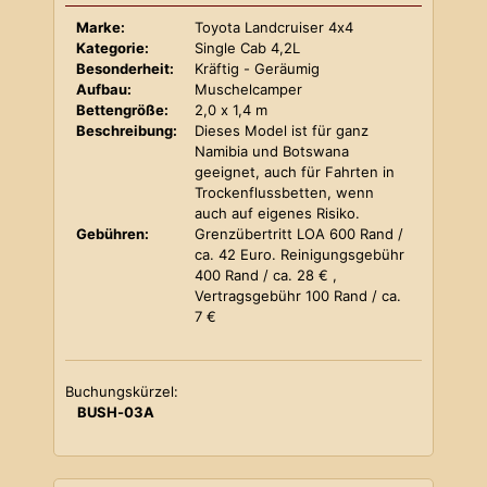
Marke:
Toyota Landcruiser 4x4
Kategorie:
Single Cab 4,2L
Besonderheit:
Kräftig - Geräumig
Aufbau:
Muschelcamper
Bettengröße:
2,0 x 1,4 m
Beschreibung:
Dieses Model ist für ganz
Namibia und Botswana
geeignet, auch für Fahrten in
Trockenflussbetten, wenn
auch auf eigenes Risiko.
Gebühren:
Grenzübertritt LOA 600 Rand /
ca. 42 Euro. Reinigungsgebühr
400 Rand / ca. 28 € ,
Vertragsgebühr 100 Rand / ca.
7 €
Buchungskürzel:
BUSH-03A