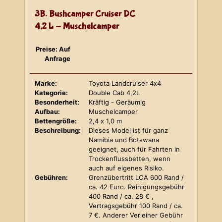
3B. Bushcamper Cruiser DC
4,2 L - Muschelcamper
Preise: Auf
Anfrage
Marke:
Toyota Landcruiser 4x4
Kategorie:
Double Cab 4,2L
Besonderheit:
Kräftig - Geräumig
Aufbau:
Muschelcamper
Bettengröße:
2,4 x 1,0 m
Beschreibung:
Dieses Model ist für ganz
Namibia und Botswana
geeignet, auch für Fahrten in
Trockenflussbetten, wenn
auch auf eigenes Risiko.
Gebühren:
Grenzübertritt LOA 600 Rand /
ca. 42 Euro. Reinigungsgebühr
400 Rand / ca. 28 € ,
Vertragsgebühr 100 Rand / ca.
7 €. Anderer Verleiher Gebühr