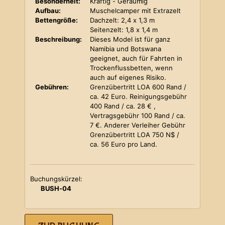
Besonderheit:
Kräftig - Geräumig
Aufbau:
Muschelcamper mit Extrazelt
Bettengröße:
Dachzelt: 2,4 x 1,3 m
Seitenzelt: 1,8 x 1,4 m
Beschreibung:
Dieses Model ist für ganz
Namibia und Botswana
geeignet, auch für Fahrten in
Trockenflussbetten, wenn
auch auf eigenes Risiko.
Gebühren:
Grenzübertritt LOA 600 Rand /
ca. 42 Euro. Reinigungsgebühr
400 Rand / ca. 28 € ,
Vertragsgebühr 100 Rand / ca.
7 €. Anderer Verleiher Gebühr
Grenzübertritt LOA 750 N$ /
ca. 56 Euro pro Land.
Buchungskürzel:
BUSH-04