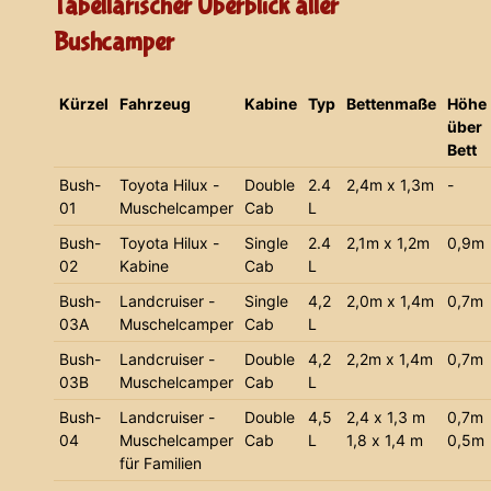
Tabellarischer Überblick aller
Bushcamper
Kürzel
Fahrzeug
Kabine
Typ
Bettenmaße
Höhe
über
Bett
Bush-
Toyota Hilux -
Double
2.4
2,4m x 1,3m
-
01
Muschelcamper
Cab
L
Bush-
Toyota Hilux -
Single
2.4
2,1m x 1,2m
0,9m
02
Kabine
Cab
L
Bush-
Landcruiser -
Single
4,2
2,0m x 1,4m
0,7m
03A
Muschelcamper
Cab
L
Bush-
Landcruiser -
Double
4,2
2,2m x 1,4m
0,7m
03B
Muschelcamper
Cab
L
Bush-
Landcruiser -
Double
4,5
2,4 x 1,3 m
0,7m
04
Muschelcamper
Cab
L
1,8 x 1,4 m
0,5m
für Familien