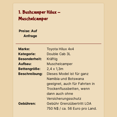
1. Bushcamper Hilux -
Muschelcamper
Preise: Auf
Anfrage
Marke:
Toyota Hilux 4x4
Kategorie:
Double Cab 3L
Besonderheit:
Kräftig
Aufbau:
Muschelcamper
Bettengröße:
2,4 x 1,3m
Beschreibung:
Dieses Model ist für ganz
Namibia und Botswana
geeignet, auch für Fahrten in
Trockenflussbetten, wenn
dann auch ohne
Versicherungsschutz
Gebühren:
Gebühr Grenzübertritt LOA
750 N$ / ca. 56 Euro pro Land.