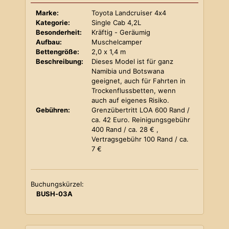
Marke:
Toyota Landcruiser 4x4
Kategorie:
Single Cab 4,2L
Besonderheit:
Kräftig - Geräumig
Aufbau:
Muschelcamper
Bettengröße:
2,0 x 1,4 m
Beschreibung:
Dieses Model ist für ganz
Namibia und Botswana
geeignet, auch für Fahrten in
Trockenflussbetten, wenn
auch auf eigenes Risiko.
Gebühren:
Grenzübertritt LOA 600 Rand /
ca. 42 Euro. Reinigungsgebühr
400 Rand / ca. 28 € ,
Vertragsgebühr 100 Rand / ca.
7 €
Buchungskürzel:
BUSH-03A