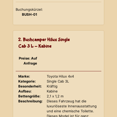
Buchungskürzel:
BUSH-01
2. Bushcamper Hilux Single
Cab 3 L - Kabine
Preise: Auf
Anfrage
Marke:
Toyota Hilux 4x4
Kategorie:
Single Cab 3L
Besonderheit:
Kräftig
Aufbau:
Kabine
Bettengröße:
2,1 x 1,2 m
Beschreibung:
Dieses Fahrzeug hat die
luxuriöseste Innenausstattung
und eine chemische Toilette.
Dieses Model ist für ganz