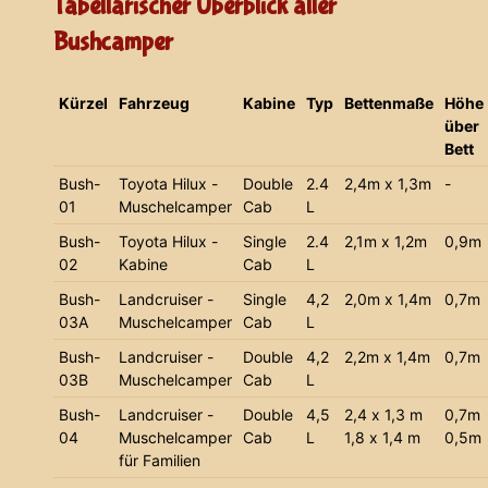
Tabellarischer Überblick aller
Bushcamper
Kürzel
Fahrzeug
Kabine
Typ
Bettenmaße
Höhe
über
Bett
Bush-
Toyota Hilux -
Double
2.4
2,4m x 1,3m
-
01
Muschelcamper
Cab
L
Bush-
Toyota Hilux -
Single
2.4
2,1m x 1,2m
0,9m
02
Kabine
Cab
L
Bush-
Landcruiser -
Single
4,2
2,0m x 1,4m
0,7m
03A
Muschelcamper
Cab
L
Bush-
Landcruiser -
Double
4,2
2,2m x 1,4m
0,7m
03B
Muschelcamper
Cab
L
Bush-
Landcruiser -
Double
4,5
2,4 x 1,3 m
0,7m
04
Muschelcamper
Cab
L
1,8 x 1,4 m
0,5m
für Familien