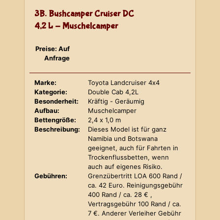
3B. Bushcamper Cruiser DC
4,2 L - Muschelcamper
Preise: Auf
Anfrage
Marke:
Toyota Landcruiser 4x4
Kategorie:
Double Cab 4,2L
Besonderheit:
Kräftig - Geräumig
Aufbau:
Muschelcamper
Bettengröße:
2,4 x 1,0 m
Beschreibung:
Dieses Model ist für ganz
Namibia und Botswana
geeignet, auch für Fahrten in
Trockenflussbetten, wenn
auch auf eigenes Risiko.
Gebühren:
Grenzübertritt LOA 600 Rand /
ca. 42 Euro. Reinigungsgebühr
400 Rand / ca. 28 € ,
Vertragsgebühr 100 Rand / ca.
7 €. Anderer Verleiher Gebühr