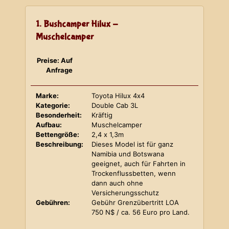
1. Bushcamper Hilux -
Muschelcamper
Preise: Auf
Anfrage
Marke:
Toyota Hilux 4x4
Kategorie:
Double Cab 3L
Besonderheit:
Kräftig
Aufbau:
Muschelcamper
Bettengröße:
2,4 x 1,3m
Beschreibung:
Dieses Model ist für ganz
Namibia und Botswana
geeignet, auch für Fahrten in
Trockenflussbetten, wenn
dann auch ohne
Versicherungsschutz
Gebühren:
Gebühr Grenzübertritt LOA
750 N$ / ca. 56 Euro pro Land.