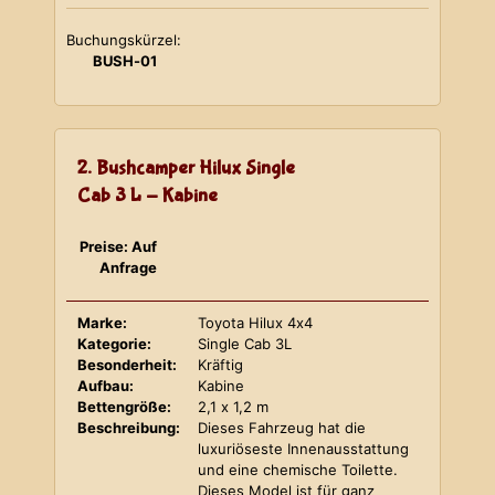
Buchungskürzel:
BUSH-01
2. Bushcamper Hilux Single
Cab 3 L - Kabine
Preise: Auf
Anfrage
Marke:
Toyota Hilux 4x4
Kategorie:
Single Cab 3L
Besonderheit:
Kräftig
Aufbau:
Kabine
Bettengröße:
2,1 x 1,2 m
Beschreibung:
Dieses Fahrzeug hat die
luxuriöseste Innenausstattung
und eine chemische Toilette.
Dieses Model ist für ganz