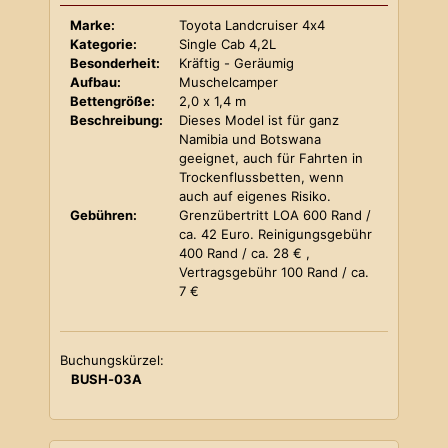
Marke:
Toyota Landcruiser 4x4
Kategorie:
Single Cab 4,2L
Besonderheit:
Kräftig - Geräumig
Aufbau:
Muschelcamper
Bettengröße:
2,0 x 1,4 m
Beschreibung:
Dieses Model ist für ganz
Namibia und Botswana
geeignet, auch für Fahrten in
Trockenflussbetten, wenn
auch auf eigenes Risiko.
Gebühren:
Grenzübertritt LOA 600 Rand /
ca. 42 Euro. Reinigungsgebühr
400 Rand / ca. 28 € ,
Vertragsgebühr 100 Rand / ca.
7 €
Buchungskürzel:
BUSH-03A