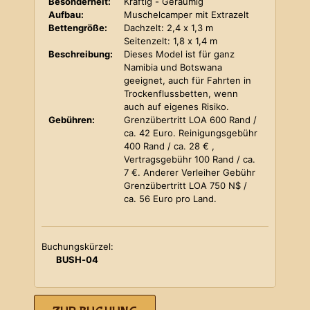
Besonderheit:
Kräftig - Geräumig
Aufbau:
Muschelcamper mit Extrazelt
Bettengröße:
Dachzelt: 2,4 x 1,3 m
Seitenzelt: 1,8 x 1,4 m
Beschreibung:
Dieses Model ist für ganz
Namibia und Botswana
geeignet, auch für Fahrten in
Trockenflussbetten, wenn
auch auf eigenes Risiko.
Gebühren:
Grenzübertritt LOA 600 Rand /
ca. 42 Euro. Reinigungsgebühr
400 Rand / ca. 28 € ,
Vertragsgebühr 100 Rand / ca.
7 €. Anderer Verleiher Gebühr
Grenzübertritt LOA 750 N$ /
ca. 56 Euro pro Land.
Buchungskürzel:
BUSH-04