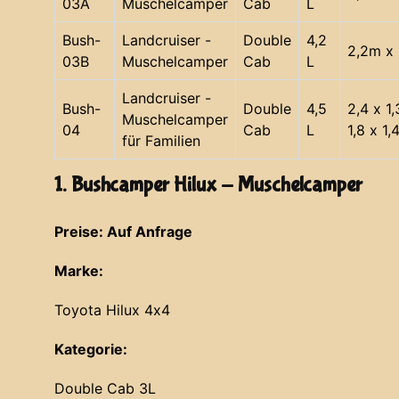
03A
Muschelcamper
Cab
L
Bush-
Landcruiser -
Double
4,2
2,2m x 
03B
Muschelcamper
Cab
L
Landcruiser -
Bush-
Double
4,5
2,4 x 1
Muschelcamper
04
Cab
L
1,8 x 1,
für Familien
1. Bushcamper Hilux - Muschelcamper
Preise: Auf Anfrage
Marke:
Toyota Hilux 4x4
Kategorie:
Double Cab 3L