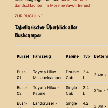
Sandschlachten im Moremi/Savuti Bereich
.
ZUR BUCHUNG
Tabellarischer Überblick aller
Bushcamper
Kürzel
Fahrzeug
Kabine
Typ
Bette
Bush-
Toyota Hilux -
Double
2.4
2,4m x 
01
Muschelcamper
Cab
L
Bush-
Toyota Hilux -
Single
2.4
2,1m x 
02
Kabine
Cab
L
Bush-
Landcruiser -
Single
4,2
2,0m x 