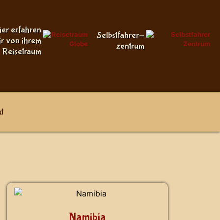
ier erfahren
Selbstfahrer-
ir von ihrem
zentrum
Reisetraum
t
Namibia