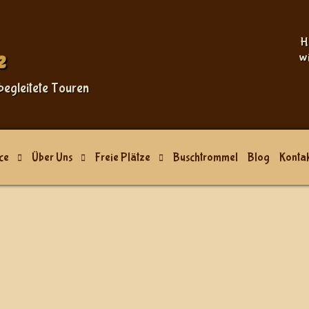
H
e
w
begleitete Touren
ce
Über Uns
Freie Plätze
Buschtrommel
Blog
Kontak