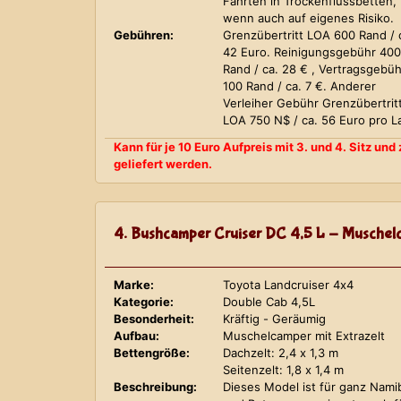
Fahrten in Trockenflussbetten,
wenn auch auf eigenes Risiko.
Gebühren:
Grenzübertritt LOA 600 Rand / 
42 Euro. Reinigungsgebühr 400
Rand / ca. 28 € , Vertragsgebüh
100 Rand / ca. 7 €. Anderer
Verleiher Gebühr Grenzübertrit
LOA 750 N$ / ca. 56 Euro pro L
Kann für je 10 Euro Aufpreis mit 3. und 4. Sitz un
geliefert werden.
4. Bushcamper Cruiser DC 4,5 L - Muschelc
Marke:
Toyota Landcruiser 4x4
Kategorie:
Double Cab 4,5L
Besonderheit:
Kräftig - Geräumig
Aufbau:
Muschelcamper mit Extrazelt
Bettengröße:
Dachzelt: 2,4 x 1,3 m
Seitenzelt: 1,8 x 1,4 m
Beschreibung:
Dieses Model ist für ganz Nami