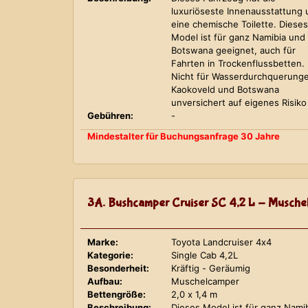
luxuriöseste Innenausstattung
eine chemische Toilette. Dieses
Model ist für ganz Namibia und
Botswana geeignet, auch für
Fahrten in Trockenflussbetten.
Nicht für Wasserdurchquerung
Kaokoveld und Botswana
unversichert auf eigenes Risiko
Gebühren:
-
Mindestalter für Buchungsanfrage 30 Jahre
3A. Bushcamper Cruiser SC 4,2 L - Musche
Marke:
Toyota Landcruiser 4x4
Kategorie:
Single Cab 4,2L
Besonderheit:
Kräftig - Geräumig
Aufbau:
Muschelcamper
Bettengröße:
2,0 x 1,4 m
Beschreibung:
Dieses Model ist für ganz Nami