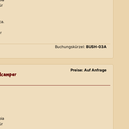
ür
ca.
r
Buchungskürzel:
BUSH-03A
Preise: Auf Anfrage
lcamper
bia
ür