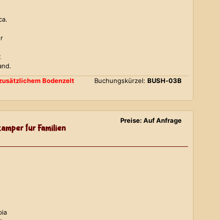
ca.
r
t
and.
d zusätzlichem Bodenzelt
Buchungskürzel:
BUSH-03B
Preise: Auf Anfrage
amper für Familien
bia