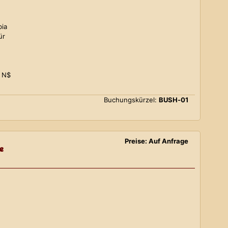
bia
ür
0 N$
Buchungskürzel:
BUSH-01
Preise: Auf Anfrage
e