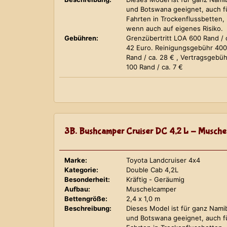
und Botswana geeignet, auch f
Fahrten in Trockenflussbetten,
wenn auch auf eigenes Risiko.
Gebühren:
Grenzübertritt LOA 600 Rand / 
42 Euro. Reinigungsgebühr 400
Rand / ca. 28 € , Vertragsgebüh
100 Rand / ca. 7 €
3B. Bushcamper Cruiser DC 4,2 L - Musche
Marke:
Toyota Landcruiser 4x4
Kategorie:
Double Cab 4,2L
Besonderheit:
Kräftig - Geräumig
Aufbau:
Muschelcamper
Bettengröße:
2,4 x 1,0 m
Beschreibung:
Dieses Model ist für ganz Nami
und Botswana geeignet, auch f