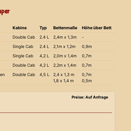
mper
Kabine
Typ
Bettenmaße
Höhe über Bett
Double Cab
2.4 L
2,4m x 1,3m
-
Single Cab
2.4 L
2,1m x 1,2m
0,9m
Single Cab
4,2 L
2,0m x 1,4m
0,7m
Double Cab
4,2 L
2,2m x 1,4m
0,7m
ien
Double Cab
4,5 L
2,4 x 1,3 m
0,7m
1,8 x 1,4 m
0,5m
Preise: Auf Anfrage