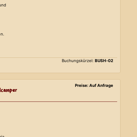
 und
en.
Buchungskürzel:
BUSH-02
Preise: Auf Anfrage
lcamper
bia