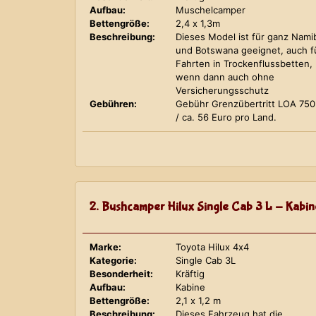
Aufbau:
Muschelcamper
Bettengröße:
2,4 x 1,3m
Beschreibung:
Dieses Model ist für ganz Nami
und Botswana geeignet, auch f
Fahrten in Trockenflussbetten,
wenn dann auch ohne
Versicherungsschutz
Gebühren:
Gebühr Grenzübertritt LOA 75
/ ca. 56 Euro pro Land.
2. Bushcamper Hilux Single Cab 3 L - Kabin
Marke:
Toyota Hilux 4x4
Kategorie:
Single Cab 3L
Besonderheit:
Kräftig
Aufbau:
Kabine
Bettengröße:
2,1 x 1,2 m
Beschreibung:
Dieses Fahrzeug hat die