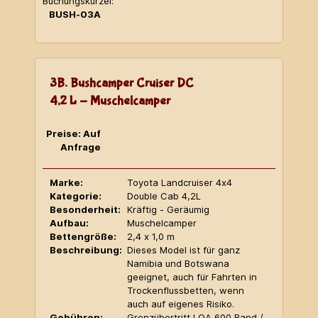
Buchungskürzel:
BUSH-03A
3B. Bushcamper Cruiser DC
4,2 L - Muschelcamper
Preise: Auf
Anfrage
Marke:
Toyota Landcruiser 4x4
Kategorie:
Double Cab 4,2L
Besonderheit:
Kräftig - Geräumig
Aufbau:
Muschelcamper
Bettengröße:
2,4 x 1,0 m
Beschreibung:
Dieses Model ist für ganz
Namibia und Botswana
geeignet, auch für Fahrten in
Trockenflussbetten, wenn
auch auf eigenes Risiko.
Gebühren:
Grenzübertritt LOA 600 Rand /