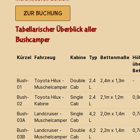
ZUR BUCHUNG
Tabellarischer Überblick aller
Bushcamper
Kürzel
Fahrzeug
Kabine
Typ
Bettenmaße
Hö
üb
Be
Bush-
Toyota Hilux -
Double
2.4
2,4m x 1,3m
-
01
Muschelcamper
Cab
L
Bush-
Toyota Hilux -
Single
2.4
2,1m x 1,2m
0,
02
Kabine
Cab
L
Bush-
Landcruiser -
Single
4,2
2,0m x 1,4m
0,
03A
Muschelcamper
Cab
L
Bush-
Landcruiser -
Double
4,2
2,2m x 1,4m
0,
03B
Muschelcamper
Cab
L