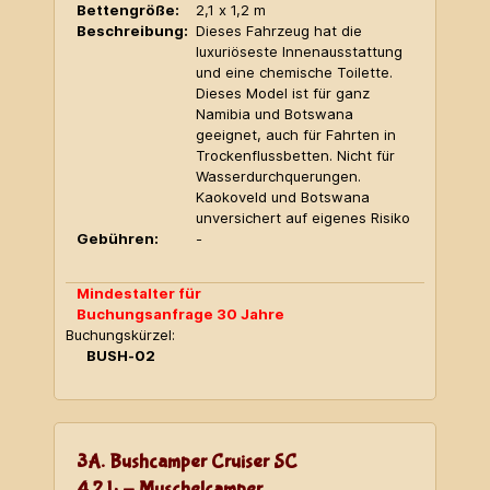
Bettengröße:
2,1 x 1,2 m
Beschreibung:
Dieses Fahrzeug hat die
luxuriöseste Innenausstattung
und eine chemische Toilette.
Dieses Model ist für ganz
Namibia und Botswana
geeignet, auch für Fahrten in
Trockenflussbetten. Nicht für
Wasserdurchquerungen.
Kaokoveld und Botswana
unversichert auf eigenes Risiko
Gebühren:
-
Mindestalter für
Buchungsanfrage 30 Jahre
Buchungskürzel:
BUSH-02
3A. Bushcamper Cruiser SC
4,2 L - Muschelcamper