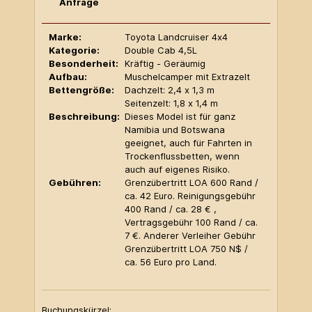
Anfrage
Marke:
Toyota Landcruiser 4x4
Kategorie:
Double Cab 4,5L
Besonderheit:
Kräftig - Geräumig
Aufbau:
Muschelcamper mit Extrazelt
Bettengröße:
Dachzelt: 2,4 x 1,3 m
Seitenzelt: 1,8 x 1,4 m
Beschreibung:
Dieses Model ist für ganz
Namibia und Botswana
geeignet, auch für Fahrten in
Trockenflussbetten, wenn
auch auf eigenes Risiko.
Gebühren:
Grenzübertritt LOA 600 Rand /
ca. 42 Euro. Reinigungsgebühr
400 Rand / ca. 28 € ,
Vertragsgebühr 100 Rand / ca.
7 €. Anderer Verleiher Gebühr
Grenzübertritt LOA 750 N$ /
ca. 56 Euro pro Land.
Buchungskürzel: