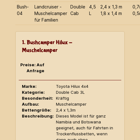
Bush-
Landcruiser -
Double
4,5
2,4 x 1,3 m
0,
04
Muschelcamper
Cab
L
1,8 x 1,4 m
0,
für Familien
1. Bushcamper Hilux -
Muschelcamper
Preise: Auf
Anfrage
Marke:
Toyota Hilux 4x4
Kategorie:
Double Cab 3L
Besonderheit:
Kräftig
Aufbau:
Muschelcamper
Bettengröße:
2,4 x 1,3m
Beschreibung:
Dieses Model ist für ganz
Namibia und Botswana
geeignet, auch für Fahrten in
Trockenflussbetten, wenn
dann auch ohne