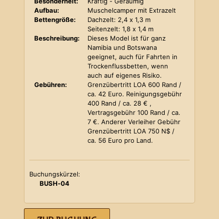
Besonderheit:
Kräftig - Geräumig
Aufbau:
Muschelcamper mit Extrazelt
Bettengröße:
Dachzelt: 2,4 x 1,3 m
Seitenzelt: 1,8 x 1,4 m
Beschreibung:
Dieses Model ist für ganz
Namibia und Botswana
geeignet, auch für Fahrten in
Trockenflussbetten, wenn
auch auf eigenes Risiko.
Gebühren:
Grenzübertritt LOA 600 Rand /
ca. 42 Euro. Reinigungsgebühr
400 Rand / ca. 28 € ,
Vertragsgebühr 100 Rand / ca.
7 €. Anderer Verleiher Gebühr
Grenzübertritt LOA 750 N$ /
ca. 56 Euro pro Land.
Buchungskürzel:
BUSH-04