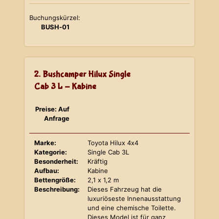
Buchungskürzel:
BUSH-01
2. Bushcamper Hilux Single
Cab 3 L - Kabine
Preise: Auf
Anfrage
Marke:
Toyota Hilux 4x4
Kategorie:
Single Cab 3L
Besonderheit:
Kräftig
Aufbau:
Kabine
Bettengröße:
2,1 x 1,2 m
Beschreibung:
Dieses Fahrzeug hat die
luxuriöseste Innenausstattung
und eine chemische Toilette.
Dieses Model ist für ganz