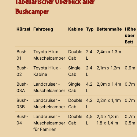
Tabellarischer Überblick aller
Bushcamper
Kürzel
Fahrzeug
Kabine
Typ
Bettenmaße
Höhe
über
Bett
Bush-
Toyota Hilux -
Double
2.4
2,4m x 1,3m
-
01
Muschelcamper
Cab
L
Bush-
Toyota Hilux -
Single
2.4
2,1m x 1,2m
0,9m
02
Kabine
Cab
L
Bush-
Landcruiser -
Single
4,2
2,0m x 1,4m
0,7m
03A
Muschelcamper
Cab
L
Bush-
Landcruiser -
Double
4,2
2,2m x 1,4m
0,7m
03B
Muschelcamper
Cab
L
Bush-
Landcruiser -
Double
4,5
2,4 x 1,3 m
0,7m
04
Muschelcamper
Cab
L
1,8 x 1,4 m
0,5m
für Familien