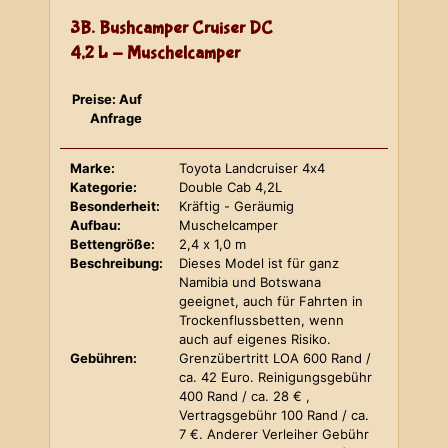
3B. Bushcamper Cruiser DC
4,2 L - Muschelcamper
Preise: Auf
Anfrage
Marke:
Toyota Landcruiser 4x4
Kategorie:
Double Cab 4,2L
Besonderheit:
Kräftig - Geräumig
Aufbau:
Muschelcamper
Bettengröße:
2,4 x 1,0 m
Beschreibung:
Dieses Model ist für ganz
Namibia und Botswana
geeignet, auch für Fahrten in
Trockenflussbetten, wenn
auch auf eigenes Risiko.
Gebühren:
Grenzübertritt LOA 600 Rand /
ca. 42 Euro. Reinigungsgebühr
400 Rand / ca. 28 € ,
Vertragsgebühr 100 Rand / ca.
7 €. Anderer Verleiher Gebühr