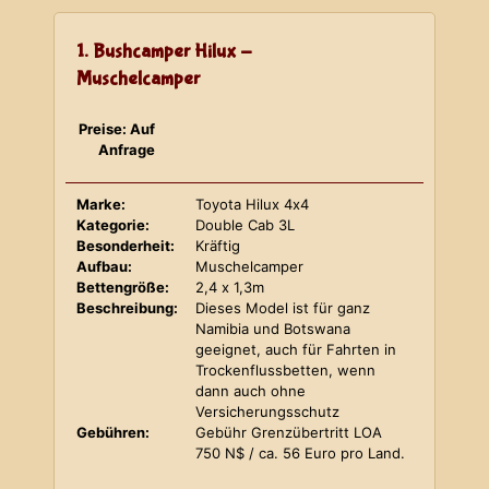
1. Bushcamper Hilux -
Muschelcamper
Preise: Auf
Anfrage
Marke:
Toyota Hilux 4x4
Kategorie:
Double Cab 3L
Besonderheit:
Kräftig
Aufbau:
Muschelcamper
Bettengröße:
2,4 x 1,3m
Beschreibung:
Dieses Model ist für ganz
Namibia und Botswana
geeignet, auch für Fahrten in
Trockenflussbetten, wenn
dann auch ohne
Versicherungsschutz
Gebühren:
Gebühr Grenzübertritt LOA
750 N$ / ca. 56 Euro pro Land.