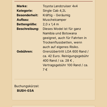
Marke:
Toyota Landcruiser 4x4
Kategorie:
Single Cab 4,2L
Besonderheit:
Kräftig - Geräumig
Aufbau:
Muschelcamper
Bettengröße:
2,0 x 1,4 m
Beschreibung:
Dieses Model ist für ganz
Namibia und Botswana
geeignet, auch für Fahrten in
Trockenflussbetten, wenn
auch auf eigenes Risiko.
Gebühren:
Grenzübertritt LOA 600 Rand /
ca. 42 Euro. Reinigungsgebühr
400 Rand / ca. 28 € ,
Vertragsgebühr 100 Rand / ca.
7 €
Buchungskürzel:
BUSH-03A