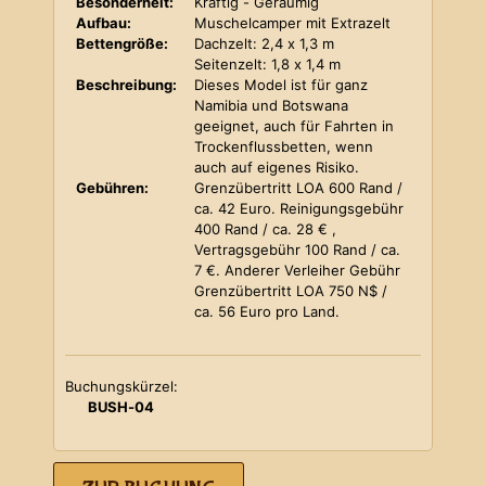
Besonderheit:
Kräftig - Geräumig
Aufbau:
Muschelcamper mit Extrazelt
Bettengröße:
Dachzelt: 2,4 x 1,3 m
Seitenzelt: 1,8 x 1,4 m
Beschreibung:
Dieses Model ist für ganz
Namibia und Botswana
geeignet, auch für Fahrten in
Trockenflussbetten, wenn
auch auf eigenes Risiko.
Gebühren:
Grenzübertritt LOA 600 Rand /
ca. 42 Euro. Reinigungsgebühr
400 Rand / ca. 28 € ,
Vertragsgebühr 100 Rand / ca.
7 €. Anderer Verleiher Gebühr
Grenzübertritt LOA 750 N$ /
ca. 56 Euro pro Land.
Buchungskürzel:
BUSH-04