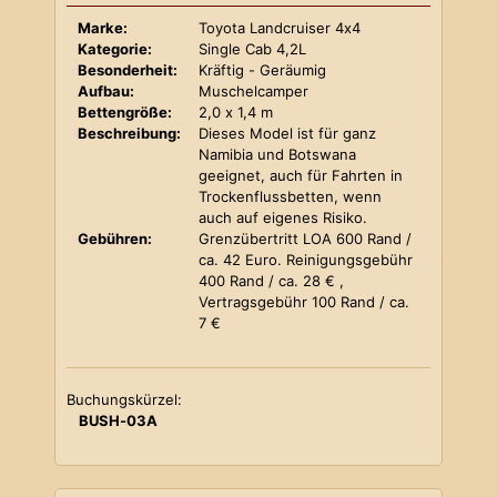
Marke:
Toyota Landcruiser 4x4
Kategorie:
Single Cab 4,2L
Besonderheit:
Kräftig - Geräumig
Aufbau:
Muschelcamper
Bettengröße:
2,0 x 1,4 m
Beschreibung:
Dieses Model ist für ganz
Namibia und Botswana
geeignet, auch für Fahrten in
Trockenflussbetten, wenn
auch auf eigenes Risiko.
Gebühren:
Grenzübertritt LOA 600 Rand /
ca. 42 Euro. Reinigungsgebühr
400 Rand / ca. 28 € ,
Vertragsgebühr 100 Rand / ca.
7 €
Buchungskürzel:
BUSH-03A