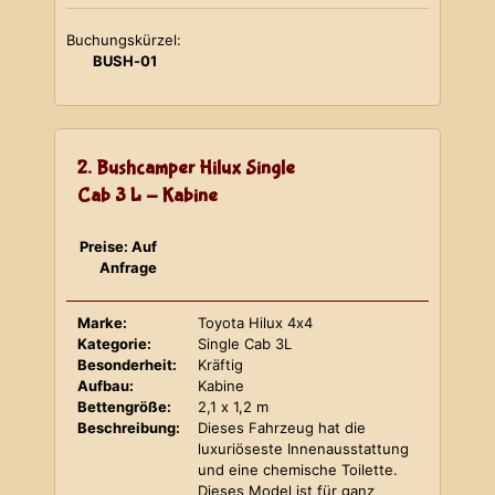
Buchungskürzel:
BUSH-01
2. Bushcamper Hilux Single
Cab 3 L - Kabine
Preise: Auf
Anfrage
Marke:
Toyota Hilux 4x4
Kategorie:
Single Cab 3L
Besonderheit:
Kräftig
Aufbau:
Kabine
Bettengröße:
2,1 x 1,2 m
Beschreibung:
Dieses Fahrzeug hat die
luxuriöseste Innenausstattung
und eine chemische Toilette.
Dieses Model ist für ganz