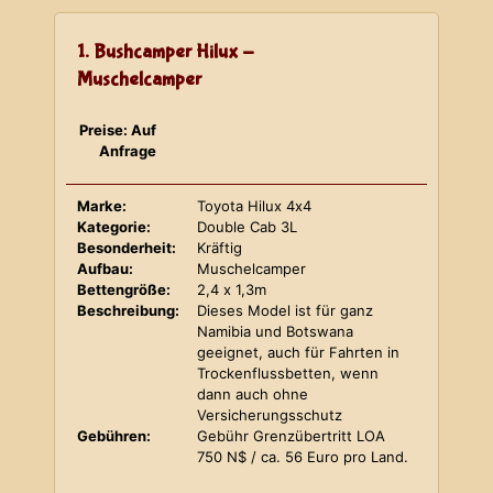
1. Bushcamper Hilux -
Muschelcamper
Preise: Auf
Anfrage
Marke:
Toyota Hilux 4x4
Kategorie:
Double Cab 3L
Besonderheit:
Kräftig
Aufbau:
Muschelcamper
Bettengröße:
2,4 x 1,3m
Beschreibung:
Dieses Model ist für ganz
Namibia und Botswana
geeignet, auch für Fahrten in
Trockenflussbetten, wenn
dann auch ohne
Versicherungsschutz
Gebühren:
Gebühr Grenzübertritt LOA
750 N$ / ca. 56 Euro pro Land.