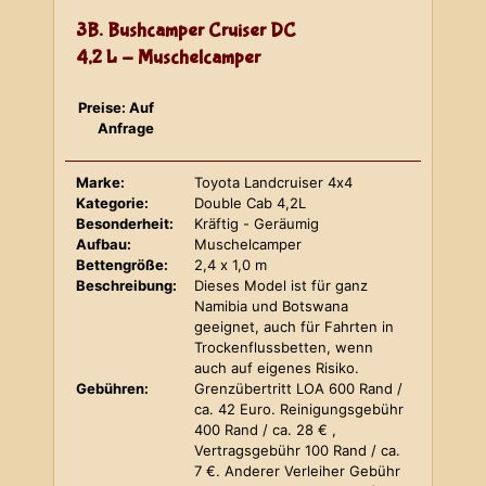
3B. Bushcamper Cruiser DC
4,2 L - Muschelcamper
Preise: Auf
Anfrage
Marke:
Toyota Landcruiser 4x4
Kategorie:
Double Cab 4,2L
Besonderheit:
Kräftig - Geräumig
Aufbau:
Muschelcamper
Bettengröße:
2,4 x 1,0 m
Beschreibung:
Dieses Model ist für ganz
Namibia und Botswana
geeignet, auch für Fahrten in
Trockenflussbetten, wenn
auch auf eigenes Risiko.
Gebühren:
Grenzübertritt LOA 600 Rand /
ca. 42 Euro. Reinigungsgebühr
400 Rand / ca. 28 € ,
Vertragsgebühr 100 Rand / ca.
7 €. Anderer Verleiher Gebühr