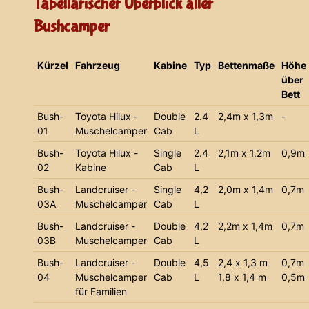
Tabellarischer Überblick aller
Bushcamper
Kürzel
Fahrzeug
Kabine
Typ
Bettenmaße
Höhe
über
Bett
Bush-
Toyota Hilux -
Double
2.4
2,4m x 1,3m
-
01
Muschelcamper
Cab
L
Bush-
Toyota Hilux -
Single
2.4
2,1m x 1,2m
0,9m
02
Kabine
Cab
L
Bush-
Landcruiser -
Single
4,2
2,0m x 1,4m
0,7m
03A
Muschelcamper
Cab
L
Bush-
Landcruiser -
Double
4,2
2,2m x 1,4m
0,7m
03B
Muschelcamper
Cab
L
Bush-
Landcruiser -
Double
4,5
2,4 x 1,3 m
0,7m
04
Muschelcamper
Cab
L
1,8 x 1,4 m
0,5m
für Familien