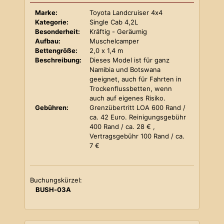
Marke:
Toyota Landcruiser 4x4
Kategorie:
Single Cab 4,2L
Besonderheit:
Kräftig - Geräumig
Aufbau:
Muschelcamper
Bettengröße:
2,0 x 1,4 m
Beschreibung:
Dieses Model ist für ganz
Namibia und Botswana
geeignet, auch für Fahrten in
Trockenflussbetten, wenn
auch auf eigenes Risiko.
Gebühren:
Grenzübertritt LOA 600 Rand /
ca. 42 Euro. Reinigungsgebühr
400 Rand / ca. 28 € ,
Vertragsgebühr 100 Rand / ca.
7 €
Buchungskürzel:
BUSH-03A