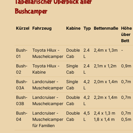
Tabellarischer Überblick aller
Bushcamper
Kürzel
Fahrzeug
Kabine
Typ
Bettenmaße
Höhe
über
Bett
Bush-
Toyota Hilux -
Double
2.4
2,4m x 1,3m
-
01
Muschelcamper
Cab
L
Bush-
Toyota Hilux -
Single
2.4
2,1m x 1,2m
0,9m
02
Kabine
Cab
L
Bush-
Landcruiser -
Single
4,2
2,0m x 1,4m
0,7m
03A
Muschelcamper
Cab
L
Bush-
Landcruiser -
Double
4,2
2,2m x 1,4m
0,7m
03B
Muschelcamper
Cab
L
Bush-
Landcruiser -
Double
4,5
2,4 x 1,3 m
0,7m
04
Muschelcamper
Cab
L
1,8 x 1,4 m
0,5m
für Familien