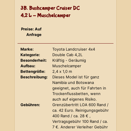
3B. Bushcamper Cruiser DC
4,2 L - Muschelcamper
Preise: Auf
Anfrage
Marke:
Toyota Landcruiser 4x4
Kategorie:
Double Cab 4,2L
Besonderheit:
Kräftig - Geräumig
Aufbau:
Muschelcamper
Bettengröße:
2,4 x 1,0 m
Beschreibung:
Dieses Model ist für ganz
Namibia und Botswana
geeignet, auch für Fahrten in
Trockenflussbetten, wenn
auch auf eigenes Risiko.
Gebühren:
Grenzübertritt LOA 600 Rand /
ca. 42 Euro. Reinigungsgebühr
400 Rand / ca. 28 € ,
Vertragsgebühr 100 Rand / ca.
7 €. Anderer Verleiher Gebühr