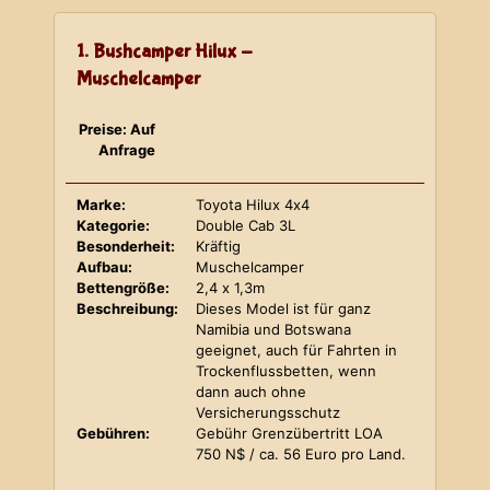
1. Bushcamper Hilux -
Muschelcamper
Preise: Auf
Anfrage
Marke:
Toyota Hilux 4x4
Kategorie:
Double Cab 3L
Besonderheit:
Kräftig
Aufbau:
Muschelcamper
Bettengröße:
2,4 x 1,3m
Beschreibung:
Dieses Model ist für ganz
Namibia und Botswana
geeignet, auch für Fahrten in
Trockenflussbetten, wenn
dann auch ohne
Versicherungsschutz
Gebühren:
Gebühr Grenzübertritt LOA
750 N$ / ca. 56 Euro pro Land.