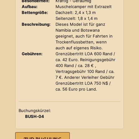
Besonderheit:
Kräftig - Geräumig
Aufbau:
Muschelcamper mit Extrazelt
Bettengröße:
Dachzelt: 2,4 x 1,3 m
Seitenzelt: 1,8 x 1,4 m
Beschreibung:
Dieses Model ist für ganz
Namibia und Botswana
geeignet, auch für Fahrten in
Trockenflussbetten, wenn
auch auf eigenes Risiko.
Gebühren:
Grenzübertritt LOA 600 Rand /
ca. 42 Euro. Reinigungsgebühr
400 Rand / ca. 28 € ,
Vertragsgebühr 100 Rand / ca.
7 €. Anderer Verleiher Gebühr
Grenzübertritt LOA 750 N$ /
ca. 56 Euro pro Land.
Buchungskürzel:
BUSH-04