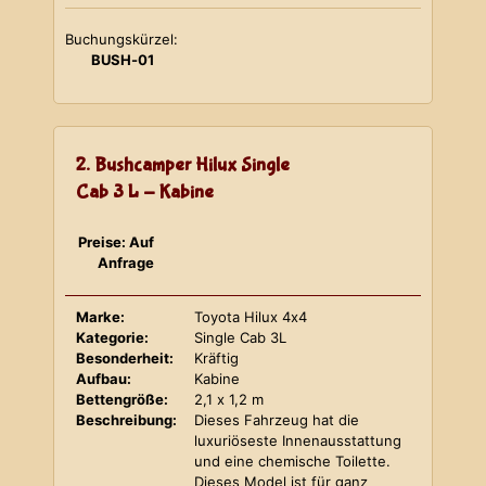
Buchungskürzel:
BUSH-01
2. Bushcamper Hilux Single
Cab 3 L - Kabine
Preise: Auf
Anfrage
Marke:
Toyota Hilux 4x4
Kategorie:
Single Cab 3L
Besonderheit:
Kräftig
Aufbau:
Kabine
Bettengröße:
2,1 x 1,2 m
Beschreibung:
Dieses Fahrzeug hat die
luxuriöseste Innenausstattung
und eine chemische Toilette.
Dieses Model ist für ganz