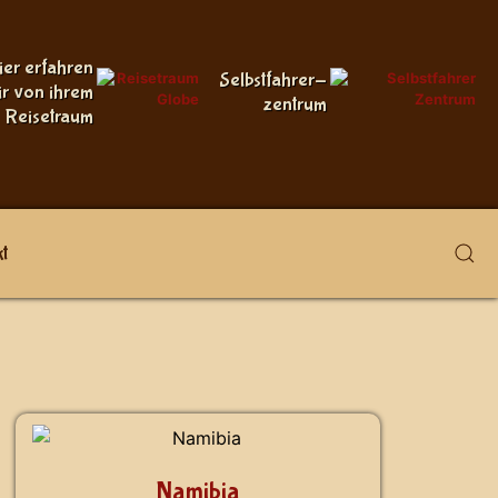
ier erfahren
Selbstfahrer-
ir von ihrem
zentrum
Reisetraum
t
Namibia