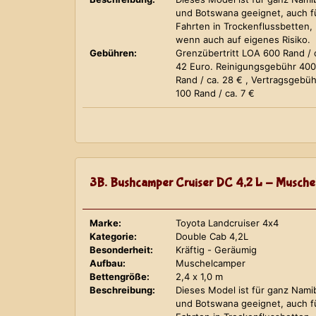
und Botswana geeignet, auch f
Fahrten in Trockenflussbetten,
wenn auch auf eigenes Risiko.
Gebühren:
Grenzübertritt LOA 600 Rand / 
42 Euro. Reinigungsgebühr 400
Rand / ca. 28 € , Vertragsgebüh
100 Rand / ca. 7 €
3B. Bushcamper Cruiser DC 4,2 L - Musche
Marke:
Toyota Landcruiser 4x4
Kategorie:
Double Cab 4,2L
Besonderheit:
Kräftig - Geräumig
Aufbau:
Muschelcamper
Bettengröße:
2,4 x 1,0 m
Beschreibung:
Dieses Model ist für ganz Nami
und Botswana geeignet, auch f