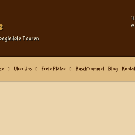
Sprache auswählen
H
e
w
begleitete Touren
ce
Über Uns
Freie Plätze
Buschtrommel
Blog
Kontak