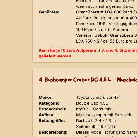
Fahrten in Trockenflussbetten,
wenn auch auf eigenes Risiko.
Gebühren:
Grenzübertritt LOA 600 Rand / 
42 Euro. Reinigungsgebühr 400
Rand / ca. 28 € , Vertragsgebüh
100 Rand / ca. 7 €. Anderer
Verleiher Gebühr Grenzübertrit
LOA 750 N$ / ca. 56 Euro pro L
Kann für je 10 Euro Aufpreis mit 3. und 4. Sitz un
geliefert werden.
4. Bushcamper Cruiser DC 4,5 L - Muschelc
Marke:
Toyota Landcruiser 4x4
Kategorie:
Double Cab 4,5L
Besonderheit:
Kräftig - Geräumig
Aufbau:
Muschelcamper mit Extrazelt
Bettengröße:
Dachzelt: 2,4 x 1,3 m
Seitenzelt: 1,8 x 1,4 m
Beschreibung:
Dieses Model ist für ganz Nami