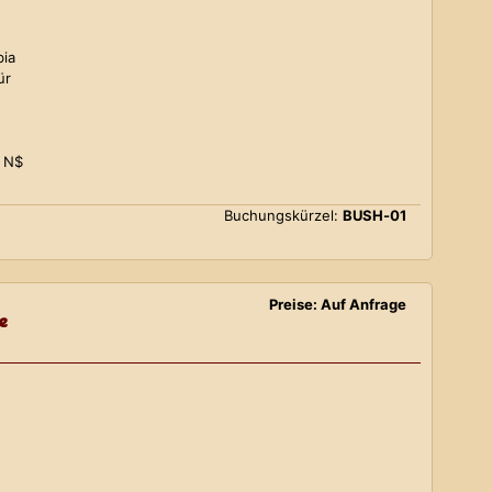
bia
ür
0 N$
Buchungskürzel:
BUSH-01
Preise: Auf Anfrage
e