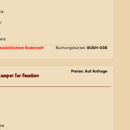
ca.
r
t
and.
d zusätzlichem Bodenzelt
Buchungskürzel:
BUSH-03B
Preise: Auf Anfrage
amper für Familien
bia