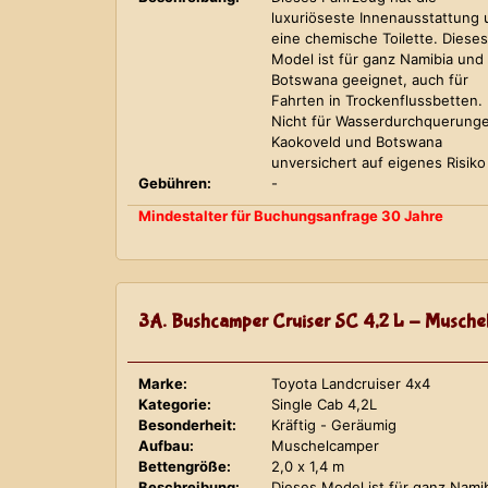
luxuriöseste Innenausstattung
eine chemische Toilette. Dieses
Model ist für ganz Namibia und
Botswana geeignet, auch für
Fahrten in Trockenflussbetten.
Nicht für Wasserdurchquerung
Kaokoveld und Botswana
unversichert auf eigenes Risiko
Gebühren:
-
Mindestalter für Buchungsanfrage 30 Jahre
3A. Bushcamper Cruiser SC 4,2 L - Musche
Marke:
Toyota Landcruiser 4x4
Kategorie:
Single Cab 4,2L
Besonderheit:
Kräftig - Geräumig
Aufbau:
Muschelcamper
Bettengröße:
2,0 x 1,4 m
Beschreibung:
Dieses Model ist für ganz Nami