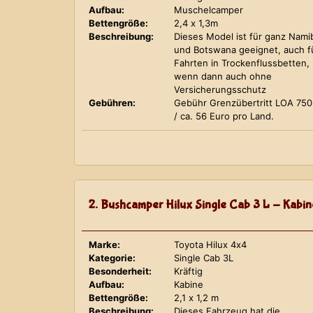
Aufbau:
Muschelcamper
Bettengröße:
2,4 x 1,3m
Beschreibung:
Dieses Model ist für ganz Nami
und Botswana geeignet, auch f
Fahrten in Trockenflussbetten,
wenn dann auch ohne
Versicherungsschutz
Gebühren:
Gebühr Grenzübertritt LOA 75
/ ca. 56 Euro pro Land.
2. Bushcamper Hilux Single Cab 3 L - Kabin
Marke:
Toyota Hilux 4x4
Kategorie:
Single Cab 3L
Besonderheit:
Kräftig
Aufbau:
Kabine
Bettengröße:
2,1 x 1,2 m
Beschreibung:
Dieses Fahrzeug hat die