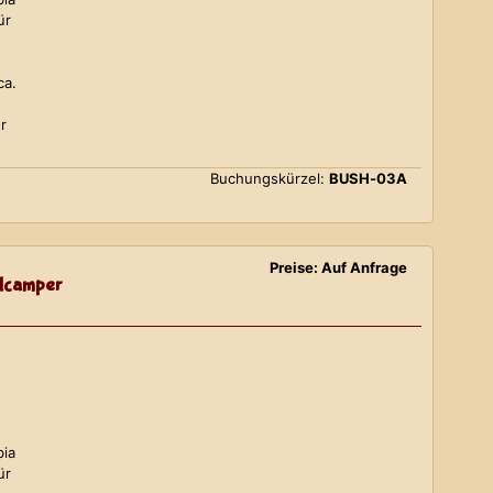
ür
ca.
r
Buchungskürzel:
BUSH-03A
Preise: Auf Anfrage
lcamper
bia
ür