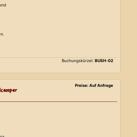
 und
en.
Buchungskürzel:
BUSH-02
Preise: Auf Anfrage
lcamper
bia