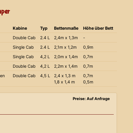
mper
Kabine
Typ
Bettenmaße
Höhe über Bett
Double Cab
2.4 L
2,4m x 1,3m
-
Single Cab
2.4 L
2,1m x 1,2m
0,9m
Single Cab
4,2 L
2,0m x 1,4m
0,7m
Double Cab
4,2 L
2,2m x 1,4m
0,7m
ien
Double Cab
4,5 L
2,4 x 1,3 m
0,7m
1,8 x 1,4 m
0,5m
Preise: Auf Anfrage