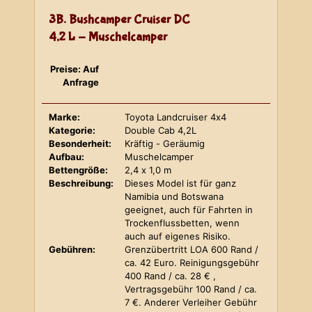
3B. Bushcamper Cruiser DC
4,2 L - Muschelcamper
Preise: Auf
Anfrage
Marke:
Toyota Landcruiser 4x4
Kategorie:
Double Cab 4,2L
Besonderheit:
Kräftig - Geräumig
Aufbau:
Muschelcamper
Bettengröße:
2,4 x 1,0 m
Beschreibung:
Dieses Model ist für ganz
Namibia und Botswana
geeignet, auch für Fahrten in
Trockenflussbetten, wenn
auch auf eigenes Risiko.
Gebühren:
Grenzübertritt LOA 600 Rand /
ca. 42 Euro. Reinigungsgebühr
400 Rand / ca. 28 € ,
Vertragsgebühr 100 Rand / ca.
7 €. Anderer Verleiher Gebühr