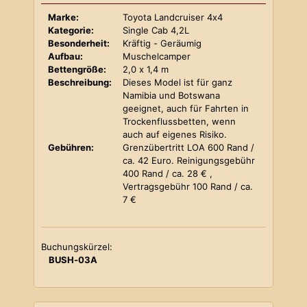
Marke:
Toyota Landcruiser 4x4
Kategorie:
Single Cab 4,2L
Besonderheit:
Kräftig - Geräumig
Aufbau:
Muschelcamper
Bettengröße:
2,0 x 1,4 m
Beschreibung:
Dieses Model ist für ganz
Namibia und Botswana
geeignet, auch für Fahrten in
Trockenflussbetten, wenn
auch auf eigenes Risiko.
Gebühren:
Grenzübertritt LOA 600 Rand /
ca. 42 Euro. Reinigungsgebühr
400 Rand / ca. 28 € ,
Vertragsgebühr 100 Rand / ca.
7 €
Buchungskürzel:
BUSH-03A