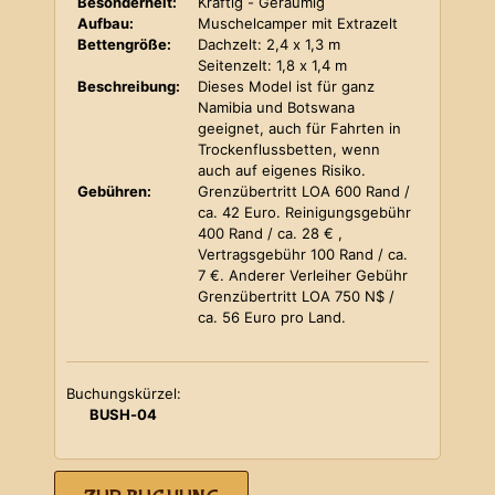
Besonderheit:
Kräftig - Geräumig
Aufbau:
Muschelcamper mit Extrazelt
Bettengröße:
Dachzelt: 2,4 x 1,3 m
Seitenzelt: 1,8 x 1,4 m
Beschreibung:
Dieses Model ist für ganz
Namibia und Botswana
geeignet, auch für Fahrten in
Trockenflussbetten, wenn
auch auf eigenes Risiko.
Gebühren:
Grenzübertritt LOA 600 Rand /
ca. 42 Euro. Reinigungsgebühr
400 Rand / ca. 28 € ,
Vertragsgebühr 100 Rand / ca.
7 €. Anderer Verleiher Gebühr
Grenzübertritt LOA 750 N$ /
ca. 56 Euro pro Land.
Buchungskürzel:
BUSH-04