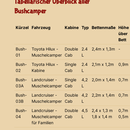
Tabellarischer Überblick aller
Bushcamper
Kürzel
Fahrzeug
Kabine
Typ
Bettenmaße
Höhe
über
Bett
Bush-
Toyota Hilux -
Double
2.4
2,4m x 1,3m
-
01
Muschelcamper
Cab
L
Bush-
Toyota Hilux -
Single
2.4
2,1m x 1,2m
0,9m
02
Kabine
Cab
L
Bush-
Landcruiser -
Single
4,2
2,0m x 1,4m
0,7m
03A
Muschelcamper
Cab
L
Bush-
Landcruiser -
Double
4,2
2,2m x 1,4m
0,7m
03B
Muschelcamper
Cab
L
Bush-
Landcruiser -
Double
4,5
2,4 x 1,3 m
0,7m
04
Muschelcamper
Cab
L
1,8 x 1,4 m
0,5m
für Familien