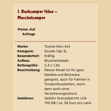
1. Bushcamper Hilux -
Muschelcamper
Preise: Auf
Anfrage
Marke:
Toyota Hilux 4x4
Kategorie:
Double Cab 3L
Besonderheit:
Kräftig
Aufbau:
Muschelcamper
Bettengröße:
2,4 x 1,3m
Beschreibung:
Dieses Model ist für ganz
Namibia und Botswana
geeignet, auch für Fahrten in
Trockenflussbetten, wenn
dann auch ohne
Versicherungsschutz
Gebühren:
Gebühr Grenzübertritt LOA
750 N$ / ca. 56 Euro pro Land.