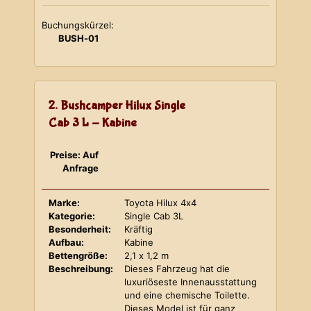
Buchungskürzel:
BUSH-01
2. Bushcamper Hilux Single
Cab 3 L - Kabine
Preise: Auf
Anfrage
Marke:
Toyota Hilux 4x4
Kategorie:
Single Cab 3L
Besonderheit:
Kräftig
Aufbau:
Kabine
Bettengröße:
2,1 x 1,2 m
Beschreibung:
Dieses Fahrzeug hat die
luxuriöseste Innenausstattung
und eine chemische Toilette.
Dieses Model ist für ganz